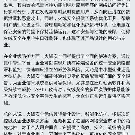
出色。其内置的流量监控功能能够对应用程序的网络访问行为进
行实时分析，并在发现异常时及时提醒用户，从而防止潜在的数
据泄露和恶意攻击。同时，火绒安全提供了系统优化工具，帮助
用户清理垃圾文件、管理启动项和优化系统运行环境，让电脑在
保证安全的前提下保持流畅运行。这种安全与性能的兼顾，使得
火绒安全在用户中口碑良好，也体现了其产品设计的用心与专
业。
在企业级防护方面，火绒安全同样提供了全面的解决方案。通过
集中管理平台，企业可以实现对所有终端设备的统一安全策略部
署和监控，快速响应潜在的威胁和风险。无论是中小型企业还是
大型机构，火绒安全都能够通过灵活的策略配置和详细的安全报
告，为企业信息系统提供可靠保障。尤其是在应对勒索软件和高
级持续性威胁（APT）攻击时，火绒安全的多层次防护体系能够
有效降低企业安全事件发生的概率，为企业正常运作提供坚实基
础。
总的来说，火绒安全凭借其轻量化设计、智能化防护、多层次监
控以及企业级解决方案，逐渐树立了在国内网络安全市场中的领
先地位。对于个人用户而言，它提供了高效、安全、流畅的使用
体验；对于企业用户，它则带来了系统化、可控化的安全管理方