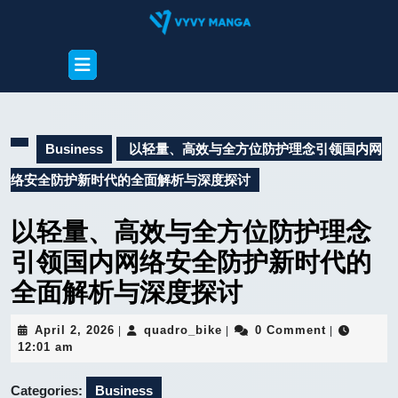
Skip
to
content
Open
Skip
Button
to
content
Business
以轻量、高效与全方位防护理念引领国内网
络安全防护新时代的全面解析与深度探讨
以轻量、高效与全方位防护理念
引领国内网络安全防护新时代的
全面解析与深度探讨
April
quadro_bike
April 2, 2026
quadro_bike
0 Comment
|
|
|
2,
12:01 am
2026
Categories:
Business