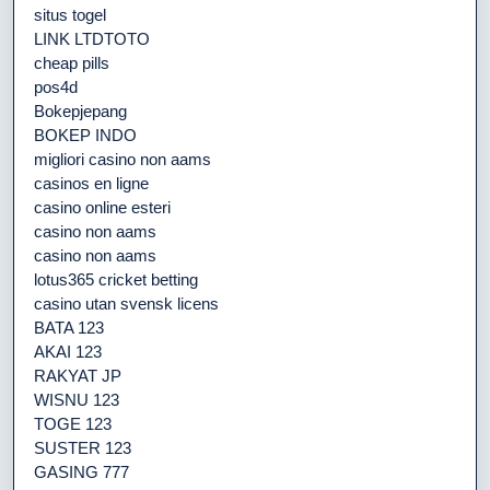
situs togel
LINK LTDTOTO
cheap pills
pos4d
Bokepjepang
BOKEP INDO
migliori casino non aams
casinos en ligne
casino online esteri
casino non aams
casino non aams
lotus365 cricket betting
casino utan svensk licens
BATA 123
AKAI 123
RAKYAT JP
WISNU 123
TOGE 123
SUSTER 123
GASING 777