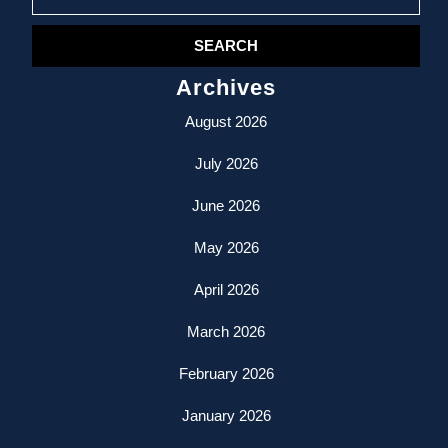
for:
Archives
August 2026
July 2026
June 2026
May 2026
April 2026
March 2026
February 2026
January 2026