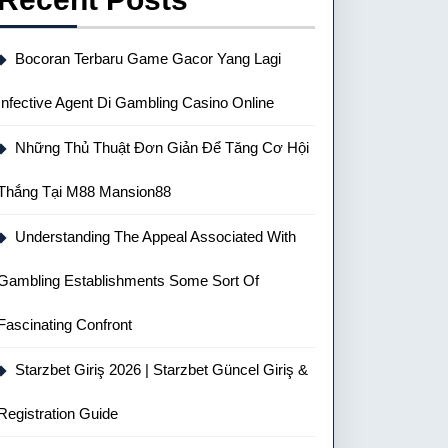
Bocoran Terbaru Game Gacor Yang Lagi
Infective Agent Di Gambling Casino Online
Những Thủ Thuật Đơn Giản Để Tăng Cơ Hội
Thắng Tại M88 Mansion88
Understanding The Appeal Associated With
Gambling Establishments Some Sort Of
Fascinating Confront
Starzbet Giriş 2026 | Starzbet Güncel Giriş &
Registration Guide