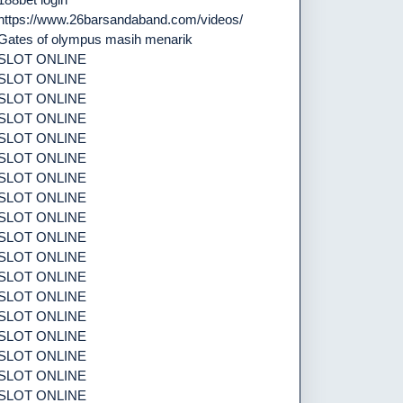
https://www.26barsandaband.com/videos/
Gates of olympus masih menarik
SLOT ONLINE
SLOT ONLINE
SLOT ONLINE
SLOT ONLINE
SLOT ONLINE
SLOT ONLINE
SLOT ONLINE
SLOT ONLINE
SLOT ONLINE
SLOT ONLINE
SLOT ONLINE
SLOT ONLINE
SLOT ONLINE
SLOT ONLINE
SLOT ONLINE
SLOT ONLINE
SLOT ONLINE
SLOT ONLINE