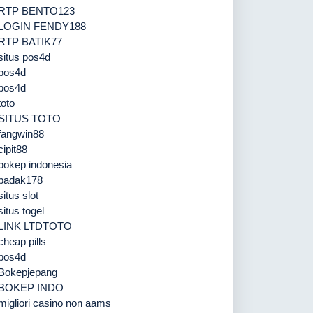
RTP BENTO123
LOGIN FENDY188
RTP BATIK77
situs pos4d
pos4d
pos4d
toto
SITUS TOTO
fangwin88
cipit88
bokep indonesia
badak178
situs slot
situs togel
LINK LTDTOTO
cheap pills
pos4d
Bokepjepang
BOKEP INDO
migliori casino non aams