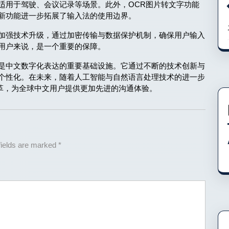
适用于驾驶、会议记录等场景。此外，OCR图片转文字功能
新功能进一步拓展了输入法的使用边界。
加强技术升级，通过加密传输与数据保护机制，确保用户输入
用户来说，是一个重要的保障。
是中文数字化表达的重要基础设施。它通过不断的技术创新与
个性化。在未来，随着人工智能与自然语言处理技术的进一步
革，为全球中文用户提供更加先进的沟通体验。
fields are marked
*