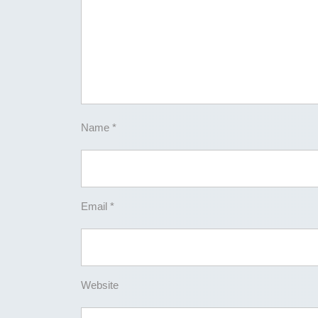
Name
*
Email
*
Website