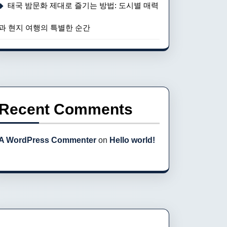
태국 밤문화 제대로 즐기는 방법: 도시별 매력
과 현지 여행의 특별한 순간
Recent Comments
A WordPress Commenter
on
Hello world!