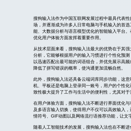
搜狗输入法作为中国互联网发展过程中最具代表性
场，并逐渐成为许多人日常电脑与手机输入的首选
能、大数据分析与语言模型优化的智能输入平台。
优化用户体验方面发挥着重要作用。
从技术层面来看，搜狗输入法最大的优势在于其强
分析，它能够根据用户的输入习惯进行个性化预测
以迅速匹配出最可能的词语组合，并优先展示高频
降低了拼写错误的概率，使沟通更加流畅自然。
此外，搜狗输入法还具备云端词库同步功能，这意
机、平板还是电脑上登录同一账号，用户的个性化
致性极大提升了工作与生活中的便利性，尤其对于
在用户体验方面，搜狗输入法不断进行界面优化与
及多语言输入切换，使得用户不仅可以高效输入，
情符号、GIF动图以及网络流行语推荐功能，让
随着人工智能技术的发展，搜狗输入法也在不断进