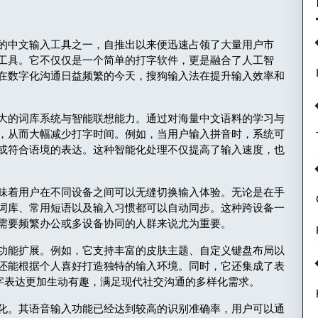
的中文输入工具之一，自推出以来便迅速占领了大量用户市
工具。它不仅仅是一个简单的打字软件，更是融合了人工智
在数字化沟通日益频繁的今天，搜狗输入法在提升输入效率和
大的词库系统与智能联想能力。通过对海量中文语料的学习与
，从而大幅减少打字时间。例如，当用户输入拼音时，系统可
或符合语境的表达。这种智能化处理不仅提高了输入速度，也
味着用户在不同设备之间可以无缝切换输入体验。无论是在手
词库、常用短语以及输入习惯都可以自动同步。这种跨设备一
需要频繁办公或多设备协同的人群来说尤为重要。
功能扩展。例如，它支持丰富的皮肤主题、自定义键盘布局以
还能根据个人喜好打造独特的输入环境。同时，它还集成了表
文字表达更加生动有趣，满足现代社交沟通的多样化需求。
化。其语音输入功能已经达到较高的识别准确率，用户可以通