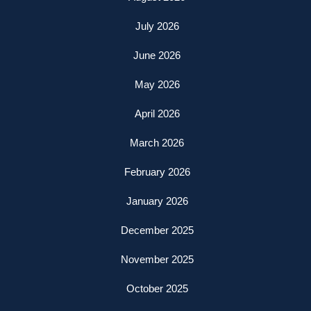
July 2026
June 2026
May 2026
April 2026
March 2026
February 2026
January 2026
December 2025
November 2025
October 2025