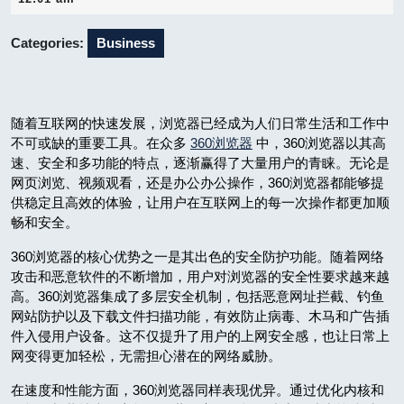
2026
Categories:
Business
随着互联网的快速发展，浏览器已经成为人们日常生活和工作中
不可或缺的重要工具。在众多
360浏览器
中，360浏览器以其高
速、安全和多功能的特点，逐渐赢得了大量用户的青睐。无论是
网页浏览、视频观看，还是办公办公操作，360浏览器都能够提
供稳定且高效的体验，让用户在互联网上的每一次操作都更加顺
畅和安全。
360浏览器的核心优势之一是其出色的安全防护功能。随着网络
攻击和恶意软件的不断增加，用户对浏览器的安全性要求越来越
高。360浏览器集成了多层安全机制，包括恶意网址拦截、钓鱼
网站防护以及下载文件扫描功能，有效防止病毒、木马和广告插
件入侵用户设备。这不仅提升了用户的上网安全感，也让日常上
网变得更加轻松，无需担心潜在的网络威胁。
在速度和性能方面，360浏览器同样表现优异。通过优化内核和