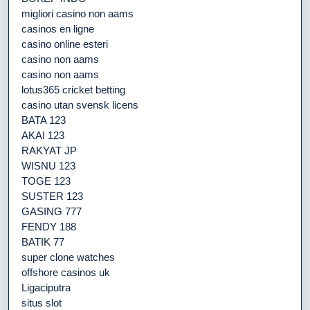
migliori casino non aams
casinos en ligne
casino online esteri
casino non aams
casino non aams
lotus365 cricket betting
casino utan svensk licens
BATA 123
AKAI 123
RAKYAT JP
WISNU 123
TOGE 123
SUSTER 123
GASING 777
FENDY 188
BATIK 77
super clone watches
offshore casinos uk
Ligaciputra
situs slot