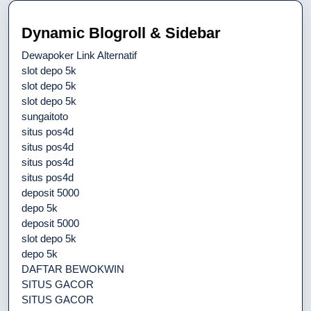
Dynamic Blogroll & Sidebar
Dewapoker Link Alternatif
slot depo 5k
slot depo 5k
slot depo 5k
sungaitoto
situs pos4d
situs pos4d
situs pos4d
situs pos4d
deposit 5000
depo 5k
deposit 5000
slot depo 5k
depo 5k
DAFTAR BEWOKWIN
SITUS GACOR
SITUS GACOR