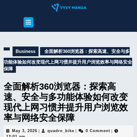
Skip
to
content
Open
Skip
Button
to
content
Business
全面解析360浏览器：探索高速、安全与多
功能体验如何改变现代上网习惯并提升用户浏览效率与网络安全
保障
全面解析360浏览器：探索高
速、安全与多功能体验如何改变
现代上网习惯并提升用户浏览效
率与网络安全保障
May
quadro_bike
May 3, 2026
quadro_bike
0 Comment
|
|
|
3,
12:01 am