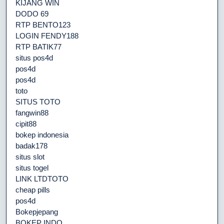
KIJANG WIN
DODO 69
RTP BENTO123
LOGIN FENDY188
RTP BATIK77
situs pos4d
pos4d
pos4d
toto
SITUS TOTO
fangwin88
cipit88
bokep indonesia
badak178
situs slot
situs togel
LINK LTDTOTO
cheap pills
pos4d
Bokepjepang
BOKEP INDO