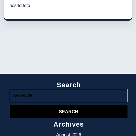
pos4d toto
Search
Search
for:
Archives
August 2026