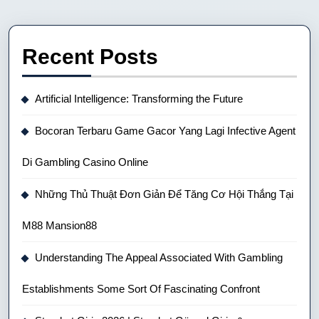
Recent Posts
Artificial Intelligence: Transforming the Future
Bocoran Terbaru Game Gacor Yang Lagi Infective Agent
Di Gambling Casino Online
Những Thủ Thuật Đơn Giản Để Tăng Cơ Hội Thắng Tại
M88 Mansion88
Understanding The Appeal Associated With Gambling
Establishments Some Sort Of Fascinating Confront