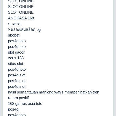
SLOT ONLINE
SLOT ONLINE
SLOT ONLINE
ANGKASA 168
บาคาร่า
ทดลองเล่นสล็อต pg
sbobet
pos4d toto
pos4d toto
slot gacor
zeus 138
situs slot
pos4d toto
pos4d slot
pos4d slot
pos4d slot
hasil pemantauan mahjong ways memperlihatkan tren
return positif
168 games asia toto
pos4d
pos4d toto