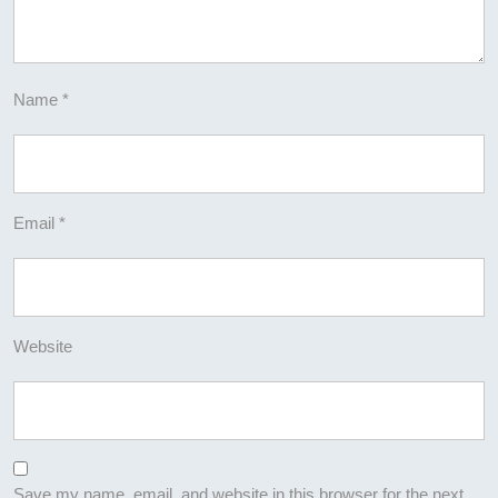
Name
*
Email
*
Website
Save my name, email, and website in this browser for the next