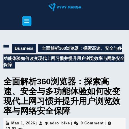
Skip
to
content
Open
Skip
Button
to
content
Business
全面解析360浏览器：探索高速、安全与多
功能体验如何改变现代上网习惯并提升用户浏览效率与网络安全
保障
全面解析360浏览器：探索高
速、安全与多功能体验如何改变
现代上网习惯并提升用户浏览效
率与网络安全保障
May
quadro_bike
May 1, 2026
quadro_bike
0 Comment
|
|
|
1,
12:01 am