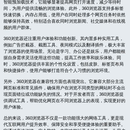
智能预加载技术，它能够显著提高网页打开速度，减少等待时
间，为用户提供流畅的浏览体验。此外，360浏览器支持多标签
快速切换，内存占用低，使用户在同时处理多个网页任务时依然
能够保持高效，特别适合喜欢同时浏览新闻、社交媒体和在线视
频的用户群体。
360浏览器还注重用户体验和功能创新。其内置多种实用工具，
例如广告拦截器、截图工具、夜间模式以及翻译插件，极大丰富
了浏览器的使用场景。无论是学习、办公还是娱乐，用户都能根
据自身需求灵活使用这些功能，提高工作效率和娱乐体验。同
时，360浏览器提供丰富的个性化设置，包括皮肤、标签页布局
和快捷操作，使用户能够打造符合个人习惯的浏览环境。
另外，360浏览器在兼容性方面也表现突出。它兼容大部分主流
网页标准和常见插件，确保用户在浏览不同类型的网站时不会出
现页面错位或功能缺失的情况。对于开发者而言，360浏览器提
供调试工具，帮助优化网页在不同浏览器上的表现，实现更好的
用户体验。
总的来说，360浏览器不仅是一款功能强大的网络工具，更是现
代互联网用户提升效率、保障安全和享受便捷体验的重要助手。