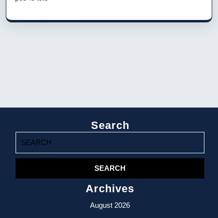
Search
Search
for:
Archives
August 2026