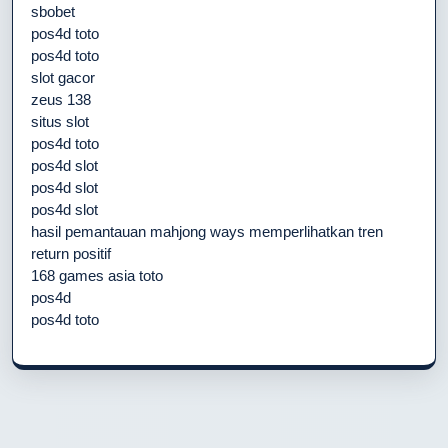
sbobet
pos4d toto
pos4d toto
slot gacor
zeus 138
situs slot
pos4d toto
pos4d slot
pos4d slot
pos4d slot
hasil pemantauan mahjong ways memperlihatkan tren
return positif
168 games asia toto
pos4d
pos4d toto