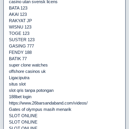
casino utan svensk licens
BATA 123
AKAI 123
RAKYAT JP
WISNU 123
TOGE 123
SUSTER 123
GASING 777
FENDY 188
BATIK 77
super clone watches
offshore casinos uk
Ligaciputra
situs slot
slot qris tanpa potongan
188bet login
https://www.26barsandaband.com/videos/
Gates of olympus masih menarik
SLOT ONLINE
SLOT ONLINE
SLOT ONLINE