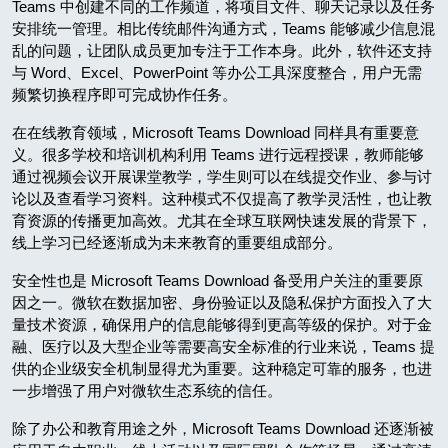
Teams 中创建不同的工作频道，将项目文件、聊天记录以及任务
安排统一管理。相比传统邮件沟通方式，Teams 能够减少信息混
乱的问题，让团队成员更加专注于工作本身。此外，软件还支持
与 Word、Excel、PowerPoint 等办公工具深度整合，用户无需
频繁切换程序即可完成协作任务。
在在线教育领域，Microsoft Teams Download 同样具有重要意
义。很多学校和培训机构利用 Teams 进行远程授课，教师能够
通过视频会议开展课堂教学，学生则可以在线提交作业、参与讨
论以及查看学习资料。这种模式不仅提高了教学灵活性，也让教
育资源的传播更加高效。尤其在全球互联网快速发展的背景下，
线上学习已经逐渐成为未来教育的重要组成部分。
安全性也是 Microsoft Teams Download 备受用户关注的重要原
因之一。微软在数据加密、身份验证以及隐私保护方面投入了大
量技术资源，确保用户的信息能够得到更高等级的保护。对于金
融、医疗以及大型企业等需要高安全标准的行业来说，Teams 提
供的企业级安全机制显得尤为重要。这种稳定可靠的服务，也进
一步增强了用户对微软生态系统的信任。
除了办公和教育用途之外，Microsoft Teams Download 还逐渐被