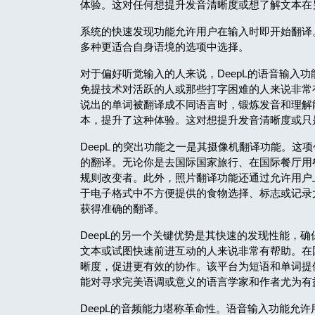
体验。这对任何想提升发音清晰度或想了解文本在
系统的快速发现功能允许用户在输入时即开始翻译。
多种更适合自身语境的选项中选择。
对于偏好听觉输入的人来说，DeepL的语音输入
免提技术对活跃的人或那些打字困难的人来说非常
说出的单词被翻译成不同语言时，锻炼发音和理解
本，提升了这种体验。这对想提升发音清晰度或只
DeepL 的突出功能之一是其摄像机翻译功能。
的翻译。无论你是去国际国家旅行、在国际餐厅用
规则改变者。此外，照片翻译功能还通过允许用户
于电子格式中不方便提供的食物选择、标志或记录尤
获得准确的翻译。
DeepL的另一个关键优势是其快速的发现性能，
文本或试图快速前进互动的人来说非常有帮助。在
晰度，促进更有效的协作。该平台为短语和单词提
能对寻求完美语调或意义的语言学家和作者尤为有
DeepL的音频能力堪称革命性。语音输入功能允许