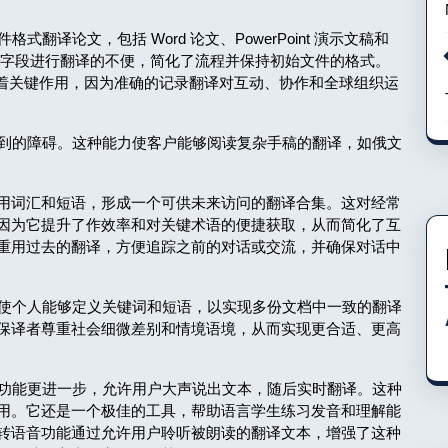
式翻译论文，包括 Word 论文、PowerPoint 演示文稿和
同字段进行翻译的不便，简化了流程并保持初始文件的格式。
挥着关键作用，因为准确的记录翻译对互动、协作和全球组织运
时遇到的障碍。这种能力使客户能够阅读复杂手稿的翻译，如俄文
用词汇和短语，形成一个可供未来访问的翻译合集。这对经常
因为它提升了作效率和对关键术语的便捷获取，从而简化了互
重用过去的翻译，方便追踪之前的对话或交流，并确保对话中
能，使个人能够定义关键词和短语，以实现多份文档中一致的翻译
保译者尊重社会细微差别和情境语境，从而实现更合适、更高
功能更进一步，允许用户大声说出文本，随后实时翻译。这种
用。它还是一个极佳的工具，帮助语言学生练习发音和理解能
转语音功能通过允许用户聆听被朗读的翻译文本，增强了这种