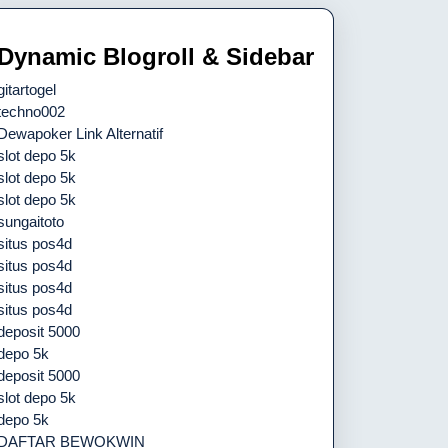
Dynamic Blogroll & Sidebar
gitartogel
techno002
Dewapoker Link Alternatif
slot depo 5k
slot depo 5k
slot depo 5k
sungaitoto
situs pos4d
situs pos4d
situs pos4d
situs pos4d
deposit 5000
depo 5k
deposit 5000
slot depo 5k
depo 5k
DAFTAR BEWOKWIN