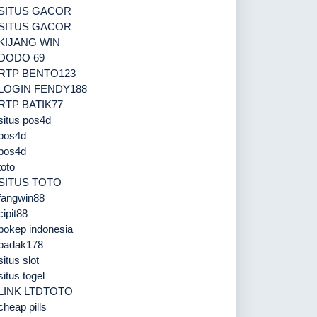
SITUS GACOR
SITUS GACOR
KIJANG WIN
DODO 69
RTP BENTO123
LOGIN FENDY188
RTP BATIK77
situs pos4d
pos4d
pos4d
toto
SITUS TOTO
fangwin88
cipit88
bokep indonesia
badak178
situs slot
situs togel
LINK LTDTOTO
cheap pills