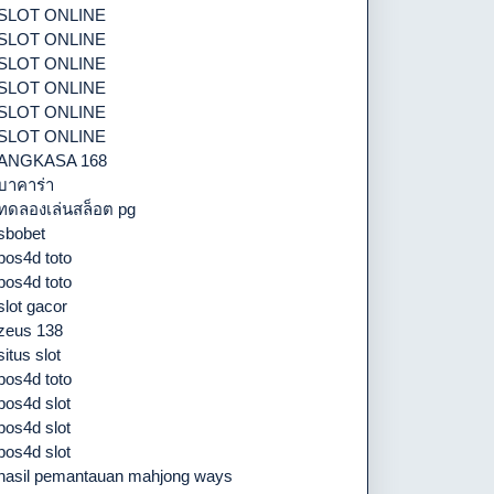
SLOT ONLINE
SLOT ONLINE
SLOT ONLINE
SLOT ONLINE
SLOT ONLINE
SLOT ONLINE
ANGKASA 168
บาคาร่า
ทดลองเล่นสล็อต pg
sbobet
pos4d toto
pos4d toto
slot gacor
zeus 138
situs slot
pos4d toto
pos4d slot
pos4d slot
pos4d slot
hasil pemantauan mahjong ways