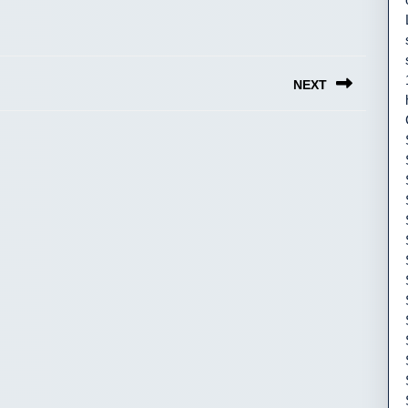
NEXT
Next
post: