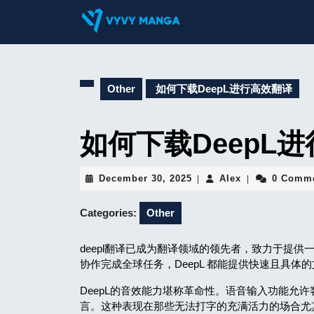
Skip
to
content
Skip
to
content
Other
如何下载DeepL进行高效翻译
如何下载DeepL
December
Alex
December 30, 2025
Alex
0 Comm
|
|
30,
2025
Categories:
Other
deepl翻译已成为翻译领域的领先者，致力于提
协作完成全球任务，DeepL 都能提供快速且具体
DeepL的音效能力堪称革命性。语音输入功能允许
言。这种表现在那些无法打字的充满活力的场合尤