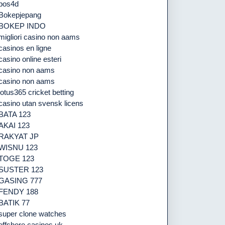
pos4d
Bokepjepang
BOKEP INDO
migliori casino non aams
casinos en ligne
casino online esteri
casino non aams
casino non aams
lotus365 cricket betting
casino utan svensk licens
BATA 123
AKAI 123
RAKYAT JP
WISNU 123
TOGE 123
SUSTER 123
GASING 777
FENDY 188
BATIK 77
super clone watches
offshore casinos uk