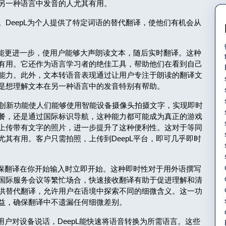
另一种语言中发音的人尤其有用。
DeepL为个人提供了特定词语的替代翻译，使他们有机会从
功能更进一步，使用户能够大声朗读文本，随后实时翻译。这种
有用。它还作为语言学习者的绝佳工具，帮助他们在看到自己
能力。此外，文本转语音表现通过让用户专注于朗读的翻译文
是想理解文本在另一种语言中的发音特别有帮助。
这项创新功能使人们能够使用智能设备摄像头拍摄文字，实现即时
餐，还是通过国际标识导航，这种能力都可能成为真正的游戏
上传带有文字的照片，进一步提升了这种便利性。这对于等同
其有用。客户只需拍照，上传到DeepL平台，即可几乎即时
确保翻译在你开始输入时立即开始。这种即时性对于用外语撰写
国际服务会议等繁忙场合，快速接收翻译有助于促进理解和清
供替代翻译，允许用户在语境中探索不同的细微含义。这一功
益，确保翻译中不遗漏任何细微差别。
用户对设备说话，DeepL能快速将语音转换为所需语言。这些