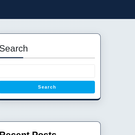
Search
Search
Recent Posts