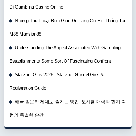
Di Gambling Casino Online
Những Thủ Thuật Đơn Giản Để Tăng Cơ Hội Thắng Tại
M88 Mansion88
Understanding The Appeal Associated With Gambling
Establishments Some Sort Of Fascinating Confront
Starzbet Giriş 2026 | Starzbet Güncel Giriş &
Registration Guide
태국 밤문화 제대로 즐기는 방법: 도시별 매력과 현지 여
행의 특별한 순간