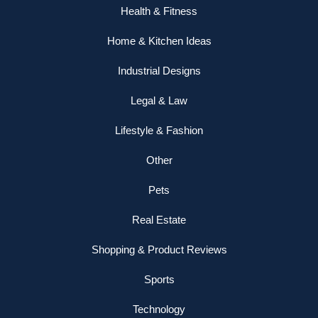
Health & Fitness
Home & Kitchen Ideas
Industrial Designs
Legal & Law
Lifestyle & Fashion
Other
Pets
Real Estate
Shopping & Product Reviews
Sports
Technology