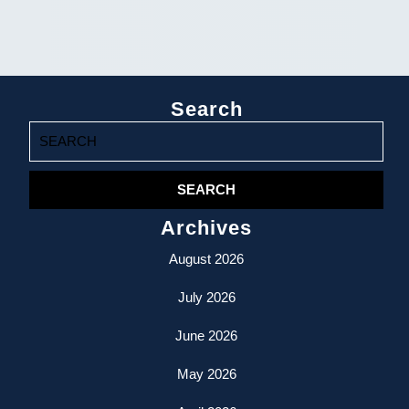
Search
Search
for:
Archives
August 2026
July 2026
June 2026
May 2026