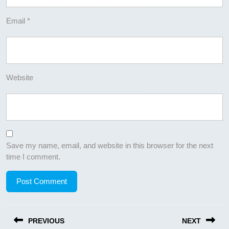
Email
*
Website
Save my name, email, and website in this browser for the next
time I comment.
Post
PREVIOUS
NEXT
navigation