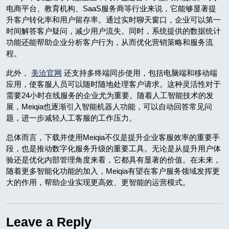
电商平台、教育机构、SaaS服务商等行业来说，它能够显著提
升客户转化率和用户留存率。通过实时聊天窗口，企业可以第一
时间解答客户疑问，减少用户流失。同时，系统提供的数据统计
功能还能帮助企业分析客户行为，从而优化营销策略和服务流
程。
此外，
美洽官网
还支持多终端同步使用，包括电脑端和移动端
应用，使客服人员可以随时随地处理客户请求。这种灵活性对于
需要24小时在线服务的企业尤为重要。随着人工智能技术的发
展，Meiqia也逐渐引入智能机器人功能，可以自动回答常见问
题，进一步减轻人工客服的工作压力。
总体而言，下载并使用Meiqia不仅是提升企业客服效率的重要手
段，也是推动数字化服务升级的重要工具。无论是从提升用户体
验还是优化内部管理角度来看，它都具有显著的价值。在未来，
随着更多智能化功能的加入，Meiqia有望在客户服务领域发挥更
大的作用，帮助企业实现更高效、更智能的运营模式。
Leave a Reply