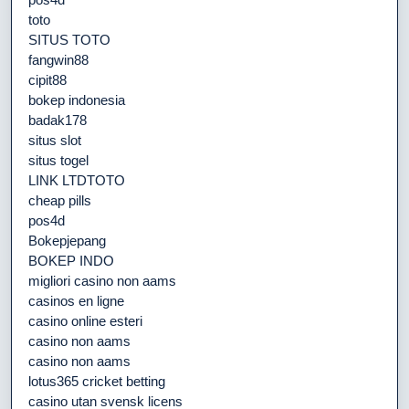
toto
SITUS TOTO
fangwin88
cipit88
bokep indonesia
badak178
situs slot
situs togel
LINK LTDTOTO
cheap pills
pos4d
Bokepjepang
BOKEP INDO
migliori casino non aams
casinos en ligne
casino online esteri
casino non aams
casino non aams
lotus365 cricket betting
casino utan svensk licens