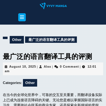
Skip
to
content
Open
Skip
Button
to
content
Other
最广泛的语言翻译工具的评测
最广泛的语言翻译工具的评测
August
Alex
August 10, 2025
Alex
0 Comment
12:01
|
|
|
10,
am
2025
Categories:
Other
在当今的全球化世界中，可靠的交互至关重要，而翻译设备实际
上已成为连接语言障碍的关键。无论您是难以掌握国际语言的实
习生、需要跨社会联系的商业专家，还是探索全新领域的度假