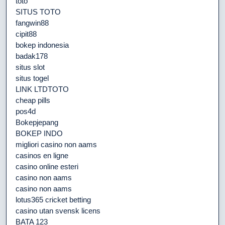
toto
SITUS TOTO
fangwin88
cipit88
bokep indonesia
badak178
situs slot
situs togel
LINK LTDTOTO
cheap pills
pos4d
Bokepjepang
BOKEP INDO
migliori casino non aams
casinos en ligne
casino online esteri
casino non aams
casino non aams
lotus365 cricket betting
casino utan svensk licens
BATA 123