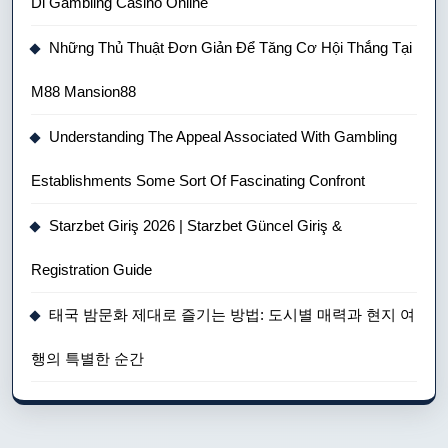
Di Gambling Casino Online
Những Thủ Thuật Đơn Giản Để Tăng Cơ Hội Thắng Tại
M88 Mansion88
Understanding The Appeal Associated With Gambling
Establishments Some Sort Of Fascinating Confront
Starzbet Giriş 2026 | Starzbet Güncel Giriş &
Registration Guide
태국 밤문화 제대로 즐기는 방법: 도시별 매력과 현지 여
행의 특별한 순간