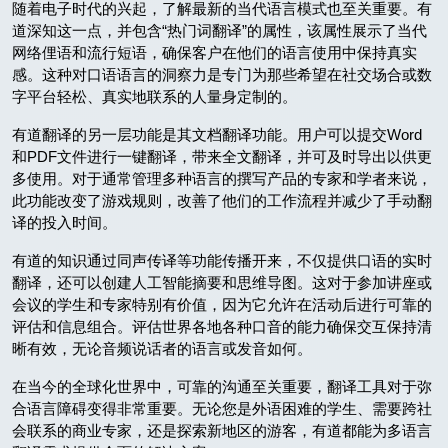
随着电子时代的兴起，了解最新的当代语言模式也至关重要。有
道深知这一点，并包含“热门词翻译”的属性，该属性展示了当代
网络俚语和流行短语，确保客户在他们的语言使用中保持真实
感。这种对口语语言的洞察力是专门为那些希望在社交场合或数
字平台轻松、真实地联系的人量身定制的。
有道翻译的另一层功能是其文档翻译功能。用户可以提交Word
和PDF文件进行一键翻译，带来全文翻译，并可及时导出以供更
多使用。对于通常管理多种语言的撰写产品的专家和学者来说，
此功能改变了游戏规则，改善了他们的工作流程并减少了手动翻
译的投入时间。
有道的知识通过同声传译等功能传播开来，不仅提供口语的实时
翻译，还可以创建人工智能摘要和思维导图。这对于参加讲座或
会议的学生和专家特别有价值，因为它允许在活动后进行可靠的
评估和信息组合。评估世界各地各种口音的能力确保交互保持清
晰有效，无论音频说话者的语言或发音如何。
在当今的全球化世界中，可靠的沟通至关重要，翻译工具对于弥
合语言障碍变得非常重要。无论您是外语困难的学生、需要跨社
会联系的商业专家，还是探索新地区的游客，有道都能为多语言