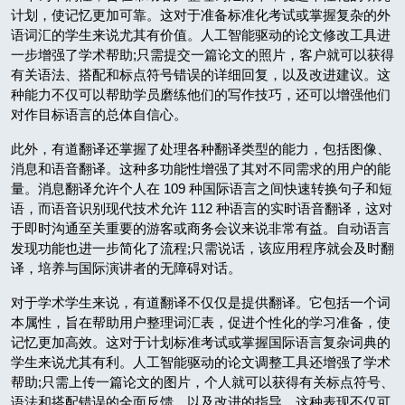
计划，使记忆更加可靠。这对于准备标准化考试或掌握复杂的外
语词汇的学生来说尤其有价值。人工智能驱动的论文修改工具进
一步增强了学术帮助;只需提交一篇论文的照片，客户就可以获得
有关语法、搭配和标点符号错误的详细回复，以及改进建议。这
种能力不仅可以帮助学员磨练他们的写作技巧，还可以增强他们
对作目标语言的总体自信心。
此外，有道翻译还掌握了处理各种翻译类型的能力，包括图像、
消息和语音翻译。这种多功能性增强了其对不同需求的用户的能
量。消息翻译允许个人在 109 种国际语言之间快速转换句子和短
语，而语音识别现代技术允许 112 种语言的实时语音翻译，这对
于即时沟通至关重要的游客或商务会议来说非常有益。自动语言
发现功能也进一步简化了流程;只需说话，该应用程序就会及时翻
译，培养与国际演讲者的无障碍对话。
对于学术学生来说，有道翻译不仅仅是提供翻译。它包括一个词
本属性，旨在帮助用户整理词汇表，促进个性化的学习准备，使
记忆更加高效。这对于计划标准考试或掌握国际语言复杂词典的
学生来说尤其有利。人工智能驱动的论文调整工具还增强了学术
帮助;只需上传一篇论文的图片，个人就可以获得有关标点符号、
语法和搭配错误的全面反馈，以及改进的指导。这种表现不仅可