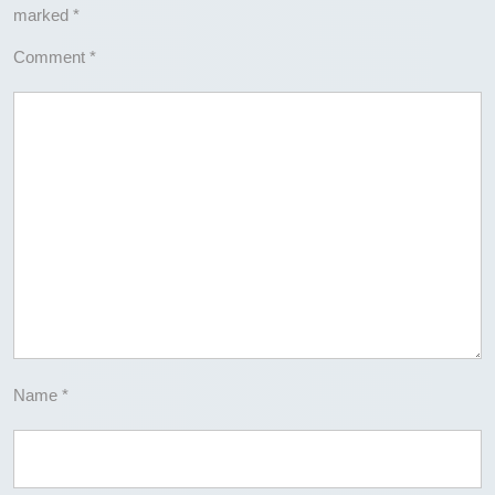
marked
*
Comment
*
Name
*