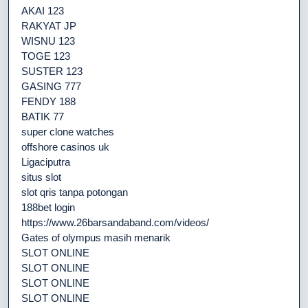
AKAI 123
RAKYAT JP
WISNU 123
TOGE 123
SUSTER 123
GASING 777
FENDY 188
BATIK 77
super clone watches
offshore casinos uk
Ligaciputra
situs slot
slot qris tanpa potongan
188bet login
https://www.26barsandaband.com/videos/
Gates of olympus masih menarik
SLOT ONLINE
SLOT ONLINE
SLOT ONLINE
SLOT ONLINE