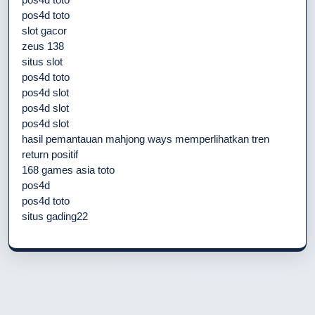
pos4d toto
slot gacor
zeus 138
situs slot
pos4d toto
pos4d slot
pos4d slot
pos4d slot
hasil pemantauan mahjong ways memperlihatkan tren
return positif
168 games asia toto
pos4d
pos4d toto
situs gading22