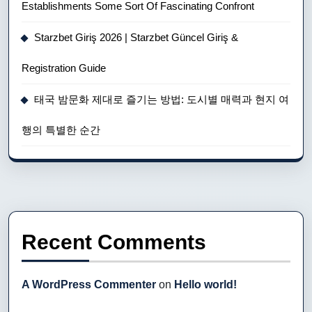
Establishments Some Sort Of Fascinating Confront
Starzbet Giriş 2026 | Starzbet Güncel Giriş &
Registration Guide
태국 밤문화 제대로 즐기는 방법: 도시별 매력과 현지 여
행의 특별한 순간
Recent Comments
A WordPress Commenter
on
Hello world!