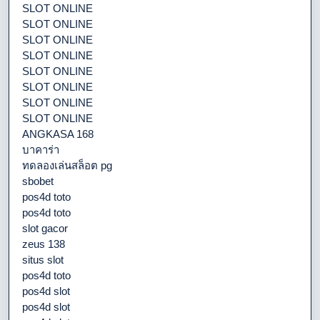
SLOT ONLINE
SLOT ONLINE
SLOT ONLINE
SLOT ONLINE
SLOT ONLINE
SLOT ONLINE
SLOT ONLINE
SLOT ONLINE
ANGKASA 168
บาคาร่า
ทดลองเล่นสล็อต pg
sbobet
pos4d toto
pos4d toto
slot gacor
zeus 138
situs slot
pos4d toto
pos4d slot
pos4d slot