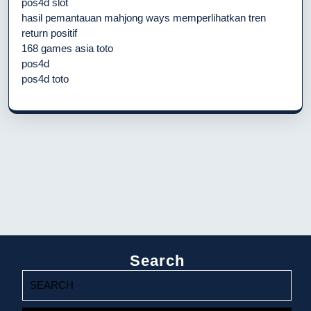
pos4d slot
hasil pemantauan mahjong ways memperlihatkan tren
return positif
168 games asia toto
pos4d
pos4d toto
Search
Search
for: