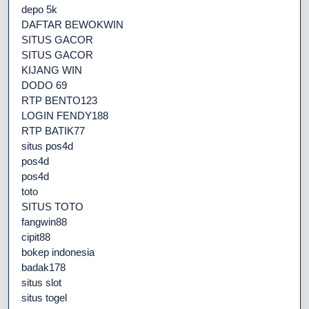
depo 5k
DAFTAR BEWOKWIN
SITUS GACOR
SITUS GACOR
KIJANG WIN
DODO 69
RTP BENTO123
LOGIN FENDY188
RTP BATIK77
situs pos4d
pos4d
pos4d
toto
SITUS TOTO
fangwin88
cipit88
bokep indonesia
badak178
situs slot
situs togel