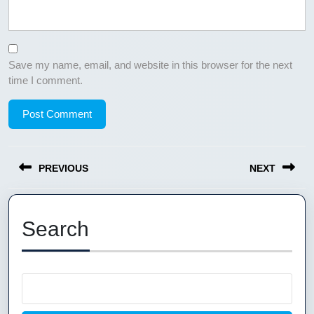
Save my name, email, and website in this browser for the next
time I comment.
Post
PREVIOUS
NEXT
navigation
Previous
Next
post:
post:
Search