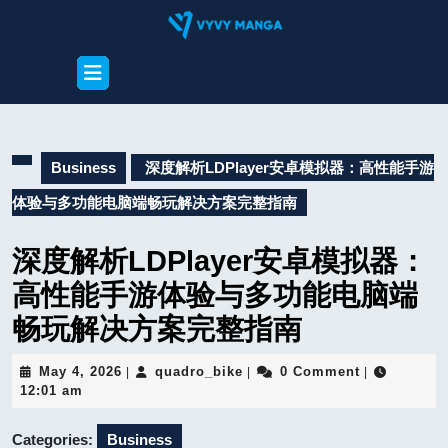
Skip
to
content
Open
Skip
Button
to
content
Business
深度解析LDPlayer安卓模拟器：高性能手游
体验与多功能电脑端畅玩解决方案完整指南
深度解析LDPlayer安卓模拟器：
高性能手游体验与多功能电脑端
畅玩解决方案完整指南
May
quadro_bike
May 4, 2026
quadro_bike
0 Comment
|
|
|
4,
12:01 am
2026
Categories:
Business