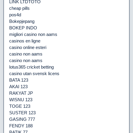
LINK LTDTOTO
cheap pills
pos4d
Bokepjepang
BOKEP INDO
migliori casino non aams
casinos en ligne
casino online esteri
casino non aams
casino non aams
lotus365 cricket betting
casino utan svensk licens
BATA 123
AKAI 123
RAKYAT JP
WISNU 123
TOGE 123
SUSTER 123
GASING 777
FENDY 188
BATIK 77