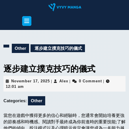
Skip
to
content
Open
Skip
Button
to
content
Other
逐步建立撲克技巧的儀式
逐步建立撲克技巧的儀式
November
Alex
November 17, 2025
Alex
0 Comment
|
|
|
17,
12:01 am
2025
Categories:
Other
當您在遊戲中獲得更多的信心和經驗時，您通常會開始培養更強
的節奏感和時機感。閱讀對手最終成為你前進時的重要技能;了解
他們的傾向、投注模式以及心理暗示肯定會讓您成為一名能力越