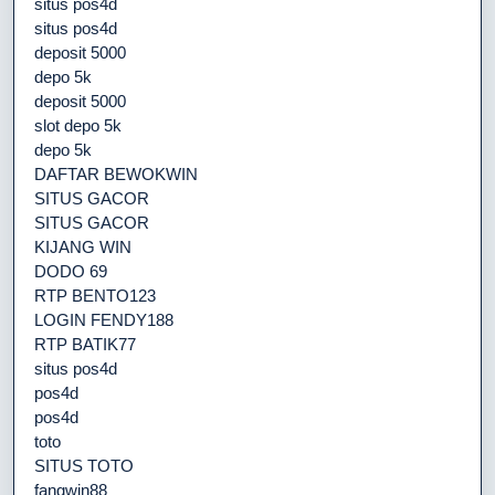
situs pos4d
situs pos4d
deposit 5000
depo 5k
deposit 5000
slot depo 5k
depo 5k
DAFTAR BEWOKWIN
SITUS GACOR
SITUS GACOR
KIJANG WIN
DODO 69
RTP BENTO123
LOGIN FENDY188
RTP BATIK77
situs pos4d
pos4d
pos4d
toto
SITUS TOTO
fangwin88