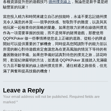
各種資源提升您的遊戲技巧
德州撲克線上
，無論您是新手還是經
驗豐富的玩家！
當您投入精力和時間來建立自己的技能時，永遠不要忘記德州撲
克令人滿意的本質——競爭的快感、智取對手的難度，以及與其
他玩家一起檢查你的策略的樂趣。如果您致力於將在線德州撲克
作為一項需要掌握的技能，而不是簡單的賭博遊戲，那麼使用
QQPKPoker 做一些事情將使您走上正確的道路。從較小的牌桌
開始可以提供重要的了解機會，同時提高您閱讀對手的能力並以
所需的耐心對待遊戲肯定會讓您為在更高風險的情況下等待的有
趣困難做好準備。如果您準備好認真對待您的撲克之旅，請花時
間，歡迎紀律嚴明的方法，並透過 QQPKPoker 直接踏入充滿吸
引力且不斷發展的線上德州撲克世界。通往精通之路很長，但充
滿了興奮和提高技藝的機會！
Leave a Reply
Your email address will not be published.
Required fields are
marked
*