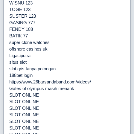
WISNU 123
TOGE 123
SUSTER 123
GASING 777
FENDY 188
BATIK 77
super clone watches
offshore casinos uk
Ligaciputra
situs slot
slot qris tanpa potongan
188bet login
https://www.26barsandaband.com/videos/
Gates of olympus masih menarik
SLOT ONLINE
SLOT ONLINE
SLOT ONLINE
SLOT ONLINE
SLOT ONLINE
SLOT ONLINE