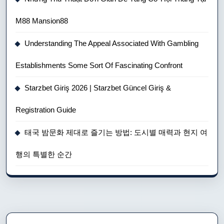
M88 Mansion88
Understanding The Appeal Associated With Gambling
Establishments Some Sort Of Fascinating Confront
Starzbet Giriş 2026 | Starzbet Güncel Giriş &
Registration Guide
태국 밤문화 제대로 즐기는 방법: 도시별 매력과 현지 여
행의 특별한 순간