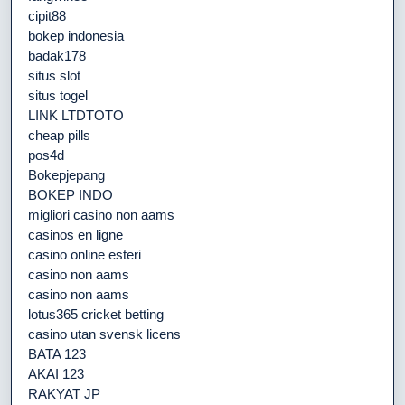
cipit88
bokep indonesia
badak178
situs slot
situs togel
LINK LTDTOTO
cheap pills
pos4d
Bokepjepang
BOKEP INDO
migliori casino non aams
casinos en ligne
casino online esteri
casino non aams
casino non aams
lotus365 cricket betting
casino utan svensk licens
BATA 123
AKAI 123
RAKYAT JP