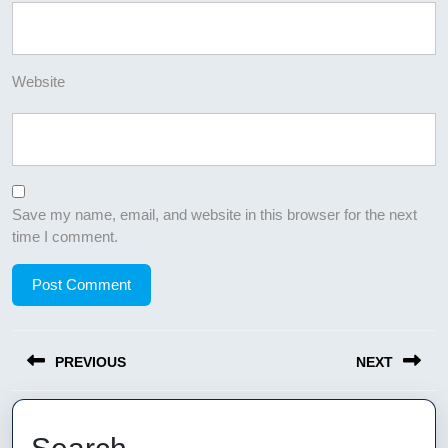
Website
Save my name, email, and website in this browser for the next
time I comment.
Post
PREVIOUS
NEXT
navigation
Previous
Next
post:
post: