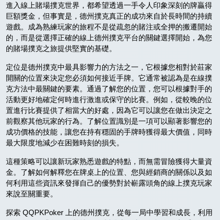
進入線上賭場撲克世界，都希望透過一手令人印象深刻的牌贏得
巨額獎金，但事實是，德州撲克真正的成功來自於長時間的持續
遊戲。成為熟練玩家的旅程不是從疏忽的賭注或全押的搬遷開始
的，而是從選擇正確的線上德州撲克平台的關鍵選擇開始，為您
的賭場撲克之旅提供堅實的基礎。
定位是德州撲克中最具影響力的方法之一，它根據您相對於莊家
開關的位置來決定您必須如何接近手牌。它通常被認為是在線撲
克方法中最關鍵的要素。通過了解您的位置，您可以根據對手的
活動更好地確定何時進行激進或保守的比賽。例如，從較晚的位
置進行比賽提供了相當大的好處，因為它可以讓您在做出決定之
前觀察其他玩家的行為。了解位置識別是一項可以顯著影響您的
成功價格的技能，讓您在持有穩固的手牌時獲得最大價值，同時
最大限度地減少在困難時刻的損失。
這種策略可以讓新玩家熟悉遊戲的特點，而無需冒險獲得大量資
金。了解如何解釋您在牌桌上的位置、您與經銷商的關係以及如
何利用這些資訊來發揮自己的優勢對於嶄露頭角的線上撲克玩家
來說至關重要。
探索 QQPKPoker 上的德州撲克，從每一局中學習和成長，利用