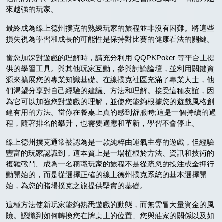
來越強的玩家。
最終成為線上德州撲克的熟練玩家的旅程並非沒有困難。將這些
損失視為學習和成長的可能性是保持對比賽的健康看法的關鍵。
當您加深對遊戲的理解時，請充分利用 QQPKPoker 等平台上提
供的學習工具。與其他玩家互動，參與討論論壇，並利用關鍵資
源來擴展您的專業知識基礎。在線撲克社區充滿了專業人士，他
們渴望分享對自己經驗的建議、方法和理解。接受這種友誼，因
為它可以加強您對遊戲的理解，並使您能夠根據您的遊戲風格創
建有用的方法。當你在餐桌上真的感到舒服時;這是一個持續的過
程，隨著排名的攀升，也需要適應和革新，學習不會停止。
線上德州撲克通常被認為是一款純粹由運氣主導的遊戲，但經驗
豐富的玩家認識到，這本質上是一場植根於方法、資訊和技術的
複雜戰鬥。成為一名稱職玩家的旅程不是從疏忽的投注或全押行
動開始的，而是從選擇正確的線上德州撲克系統的基本選擇開
始，為您的賭場撲克之旅提供堅實的基礎。
這種方法使新玩家能夠熟悉遊戲的動態，而無需冒大量資金的風
險。認識到如何轉換您在牌桌上的位置、您與莊家的關係以及如