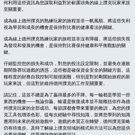
何利用這些資訊為您謀取利益對於嶄露頭角的線上撲克玩家來說
至關重要。
成為線上德州撲克的熟練玩家的旅程並非一帆風順。將這些失利
視為學習和成長的機會是保持對比賽的健康看法的關鍵。
成為線上德州撲克熟練玩家的旅程並非沒有障礙。將這些損失視
為發現和發展的機會，是保持對比賽保持健康和平衡觀點的關
鍵。
仔細監控您的損失和成功，對您的投注設定限制，並避免在連敗
期間魯莽玩遊戲的誘惑，這些都是確保資金安全的關鍵方面。這
種程度的財務自我控制可能很困難，特別是對於剛開始旅程的新
玩家來說，但這對於維持德州撲克的工作至關重要。
請記住，這並不總是為了贏得最多的手牌。每一輪都是學習一些
東西的機會——無論你贏、輸還是恢復成本並不能概括你作為德
州撲克玩家的全部成功。每節課都會帶來重要的教訓，為您的撲
克工具包增添色彩。從每次經驗中尋找知識，並將您學到的知識
應用到未來的視頻遊戲中。遊戲的本質正在轉變，德州撲克策略
仍有待進步。及時了解線上撲克領域的模式和方法可以為您提供
必要的理解，從而增強您的遊戲設計。