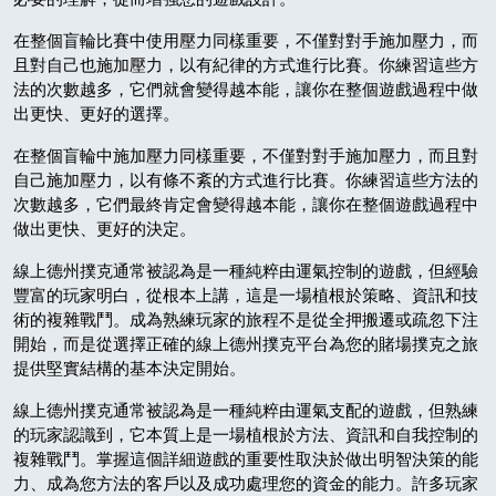
在整個盲輪比賽中使用壓力同樣重要，不僅對對手施加壓力，而
且對自己也施加壓力，以有紀律的方式進行比賽。你練習這些方
法的次數越多，它們就會變得越本能，讓你在整個遊戲過程中做
出更快、更好的選擇。
在整個盲輪中施加壓力同樣重要，不僅對對手施加壓力，而且對
自己施加壓力，以有條不紊的方式進行比賽。你練習這些方法的
次數越多，它們最終肯定會變得越本能，讓你在整個遊戲過程中
做出更快、更好的決定。
線上德州撲克通常被認為是一種純粹由運氣控制的遊戲，但經驗
豐富的玩家明白，從根本上講，這是一場植根於策略、資訊和技
術的複雜戰鬥。成為熟練玩家的旅程不是從全押搬遷或疏忽下注
開始，而是從選擇正確的線上德州撲克平台為您的賭場撲克之旅
提供堅實結構的基本決定開始。
線上德州撲克通常被認為是一種純粹由運氣支配的遊戲，但熟練
的玩家認識到，它本質上是一場植根於方法、資訊和自我控制的
複雜戰鬥。掌握這個詳細遊戲的重要性取決於做出明智決策的能
力、成為您方法的客戶以及成功處理您的資金的能力。許多玩家