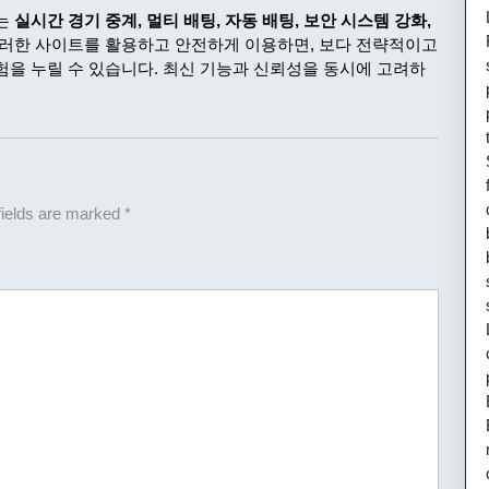
트는
실시간 경기 중계, 멀티 배팅, 자동 배팅, 보안 시스템 강화,
이러한 사이트를 활용하고 안전하게 이용하면, 보다 전략적이고
험을 누릴 수 있습니다. 최신 기능과 신뢰성을 동시에 고려하
fields are marked
*