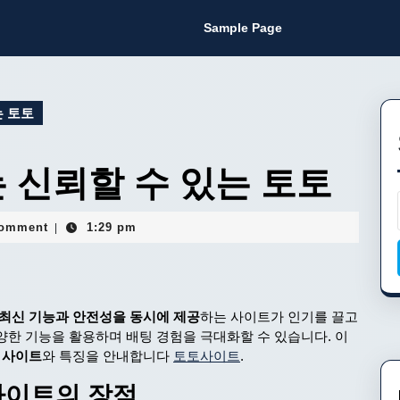
Sample Page
는 토토
 신뢰할 수 있는 토토
Comment
1:29 pm
|
최신 기능과 안전성을 동시에 제공
하는 사이트가 인기를 끌고
양한 기능을 활용하며 배팅 경험을 극대화할 수 있습니다. 이
 사이트
와 특징을 안내합니다
토토사이트
.
사이트의 장점