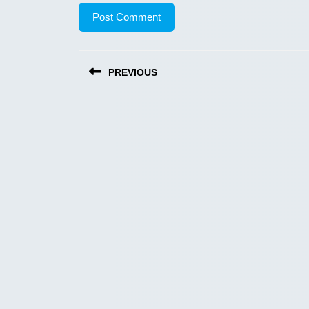
Post
PREVIOUS
navigation
Previous
post: