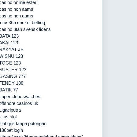
casino online esteri
casino non aams
casino non aams
lotus365 cricket betting
casino utan svensk licens
BATA 123
AKAI 123
RAKYAT JP
WISNU 123
TOGE 123
SUSTER 123
GASING 777
FENDY 188
BATIK 77
super clone watches
offshore casinos uk
Ligaciputra
situs slot
slot qris tanpa potongan
188bet login
https://www.26barsandaband.com/videos/