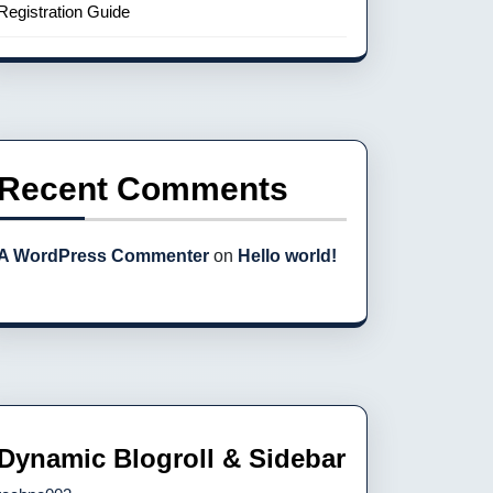
Registration Guide
Recent Comments
A WordPress Commenter
on
Hello world!
Dynamic Blogroll & Sidebar