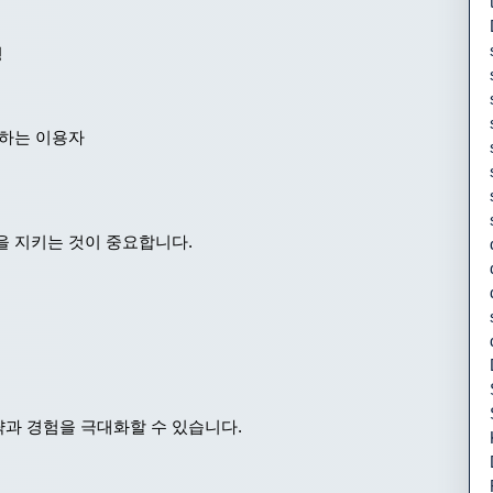
영
원하는 이용자
을 지키는 것이 중요합니다.
의
과 경험을 극대화할 수 있습니다.