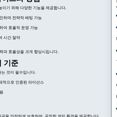
높이기 위해 다양한 기능을 제공합니다.
확인하며 전략적 배팅 가능
팅하여 효율적 운영 가능
여 시간 절약
전략과 효율성을 크게 향상시킵니다.
택 기준
하는 것이 필수입니다.
등 국제적으로 인증된 라이선스
적용
금을 안전하게 보호하며, 공정한 게임 환경을 제공합니다.