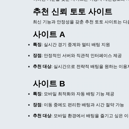
추천 신뢰 토토 사이트
최신 기능과 안정성을 갖춘 추천 토토 사이트는 다
사이트 A
특징
: 실시간 경기 중계와 멀티 배팅 지원
장점
: 안정적인 서버와 직관적 인터페이스 제공
추천 대상
: 실시간으로 전략적 배팅을 원하는 이용
사이트 B
특징
: 모바일 최적화와 자동 배팅 기능 제공
장점
: 이동 중에도 편리한 배팅과 시간 절약 가능
추천 대상
: 모바일 환경에서 배팅을 즐기고 싶은 