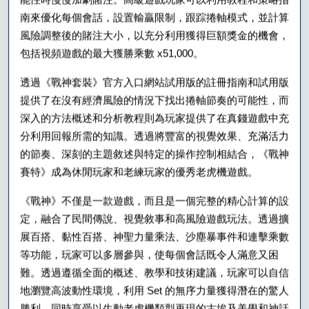
南來優化每個會話，設置輸贏限制，跟踪捲軸模式，並計算
風險調整後的賭注大小，以充分利用獲得巨額獎金的機會，
包括視頻遊戲的最大獲勝乘數 x51,000。
透過《戰神套裝》官方入口網站試用版的註冊指南和試用版
提供了在沒有經濟風險的情況下找出捲軸節奏的可能性，而
深入的方法概述和分析教程則為玩家提供了在真錢遊戲中充
分利用回報所需的知識。透過將豐富的視覺效果、充滿活力
的節奏、深刻的主題敘述與特定的操作控制相結合，《戰神
賽特》成為休閒玩家和老練玩家的優秀老虎機遊戲。
《戰神》不僅是一款遊戲，而且是一個完整的精心計算的設
定，融合了民間傳說、視覺敘事和高風險遊戲玩法。透過擴
展百搭、黏性百搭、神聖力量乘法、沙塵暴事件和連擊乘數
等功能，玩家可以多層參與，使每個會話既令人滿意又困
難。透過遵循全面的概述、教學和技術建議，玩家可以自信
地瀏覽高波動性環境，利用 Set 的無序力量獲得潛在的驚人
勝利，同時享受以生動老虎機類型再現的古埃及美學和神話