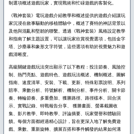
特
制選項概述遊戲玩家，實現戰術和忙碌遊戲的客製化。
色：
《戰神套裝》電玩遊戲介紹教學和概述提供的遊戲介紹讓玩
古
家沉浸在敘事驅動的移植體驗中，概述了賽特的神話背景以
及他與混亂和堅韌的聯繫。透過《戰神套裝》風格設定教學
埃
和指南了解主題設置，可以讓玩家欣賞視覺選項，包括金字
及
塔、沙塵暴和象形文字符號，這些選項有助於視覺魅力和遊
神
戲清晰度。
話、
高級關鍵遊戲玩法突出顯示了以下教程：投注節奏、風險控
連
制、熱門亮點、遊戲特色、遊戲玩法概述、機制概述、圖解
指南、速度清單、安裝、下載、更新、特殊彩票說明、系列
線
賠率、乘數分析、符號解析、機制分析、事件分析、關卡節
規
奏、轉輪節奏、多重疊加、獲勝路徑、路徑樣本、回合演
示、實戰記錄、特戰報告分享、 獲勝畫面、螢幕截圖收
則
集、影片教學、即時教學、評論摘要、玩家聲譽和體驗回
與
饋。每個方面都經過精心設計，旨在更深入地了解免費遊
派
戲、乘數、重新旋轉、擴展百搭和事件觸發的結果如何溝