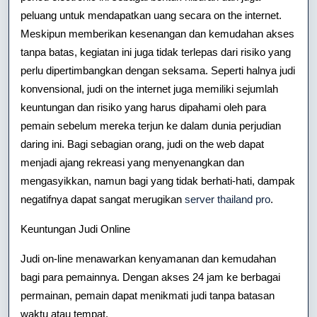
peluang untuk mendapatkan uang secara on the internet.
Dari
Meskipun memberikan kesenangan dan kemudahan akses
Judi
tanpa batas, kegiatan ini juga tidak terlepas dari risiko yang
Online
perlu dipertimbangkan dengan seksama. Seperti halnya judi
konvensional, judi on the internet juga memiliki sejumlah
keuntungan dan risiko yang harus dipahami oleh para
pemain sebelum mereka terjun ke dalam dunia perjudian
daring ini. Bagi sebagian orang, judi on the web dapat
menjadi ajang rekreasi yang menyenangkan dan
mengasyikkan, namun bagi yang tidak berhati-hati, dampak
negatifnya dapat sangat merugikan
server thailand pro
.
Keuntungan Judi Online
Judi on-line menawarkan kenyamanan dan kemudahan
bagi para pemainnya. Dengan akses 24 jam ke berbagai
permainan, pemain dapat menikmati judi tanpa batasan
waktu atau tempat.