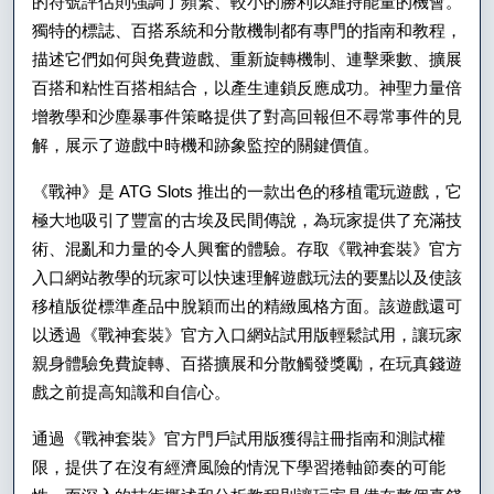
的符號評估則強調了頻繁、較小的勝利以維持能量的機會。
獨特的標誌、百搭系統和分散機制都有專門的指南和教程，
描述它們如何與免費遊戲、重新旋轉機制、連擊乘數、擴展
百搭和粘性百搭相結合，以產生連鎖反應成功。神聖力量倍
增教學和沙塵暴事件策略提供了對高回報但不尋常事件的見
解，展示了遊戲中時機和跡象監控的關鍵價值。
《戰神》是 ATG Slots 推出的一款出色的移植電玩遊戲，它
極大地吸引了豐富的古埃及民間傳說，為玩家提供了充滿技
術、混亂和力量的令人興奮的體驗。存取《戰神套裝》官方
入口網站教學的玩家可以快速理解遊戲玩法的要點以及使該
移植版從標準產品中脫穎而出的精緻風格方面。該遊戲還可
以透過《戰神套裝》官方入口網站試用版輕鬆試用，讓玩家
親身體驗免費旋轉、百搭擴展和分散觸發獎勵，在玩真錢遊
戲之前提高知識和自信心。
通過《戰神套裝》官方門戶試用版獲得註冊指南和測試權
限，提供了在沒有經濟風險的情況下學習捲軸節奏的可能