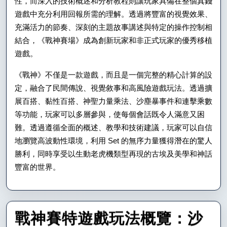
性，而深入的技術概述和分析教程則讓玩家具備在整個真錢
遊戲中充分利用回報所需的理解。透過將豐富的視覺效果、
充滿活力的節奏、深刻的主題故事講述與特定的操作控制相
結合，《戰神賽場》成為創新玩家和非正式玩家的優秀移植
遊戲。
《戰神》不僅是一款遊戲，而且是一個完整的精心計算的設
定，融合了民間傳說、視覺敘事和高風險遊戲玩法。透過擴
展百搭、黏性百搭、神聖力量乘法、沙塵暴事件和連擊乘數
等功能，玩家可以多層參與，使每個會話既令人滿意又困
難。透過遵循全面的概述、教學和技術建議，玩家可以自信
地瀏覽高波動性環境，利用 Set 的無序力量獲得潛在的驚人
勝利，同時享受以生動老虎機類型再現的古埃及美學和神話
豐富的世界。
戰神賽特遊戲玩法概覽：沙