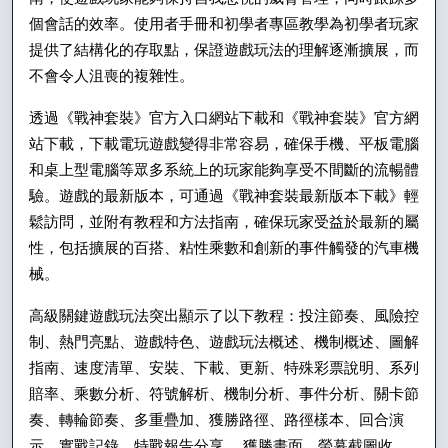
個會話的效率。使用者手冊和初學者專區教學為初學者玩家
分
提供了結構化的存取點，保證遊戲玩法的理解逐漸擴展，而
享
不會令人沮喪的複雜性。
透過《戰神套裝》官方入口網站下載和《戰神套裝》官方網
站下載，下載電玩遊戲變得非常容易，確保手機、平板電腦
和桌上型電腦等眾多系統上的玩家能夠享受不間斷的流暢體
驗。遊戲的最新版本，可通過《戰神套裝最新版本下載》輕
鬆訪問，並附有教程和方法指南，確保玩家受益於最新的屬
性，包括擴展的百搭、粘性乘數和創新的事件觸發的汽車機
械。
高級關鍵遊戲玩法突出顯示了以下教程：投注節奏、風險控
制、熱門亮點、遊戲特色、遊戲玩法概述、機制概述、圖解
指南、速度清單、安裝、下載、更新、特殊彩票說明、系列
賠率、乘數分析、符號解析、機制分析、事件分析、關卡節
奏、轉輪節奏、多重疊加、獲勝路徑、路徑樣本、回合演
示、實戰記錄、特戰報告分享、 獲勝畫面、螢幕截圖收