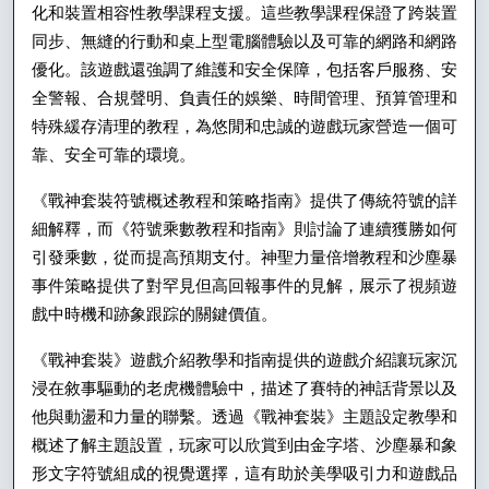
化和裝置相容性教學課程支援。這些教學課程保證了跨裝置
同步、無縫的行動和桌上型電腦體驗以及可靠的網路和網路
優化。該遊戲還強調了維護和安全保障，包括客戶服務、安
全警報、合規聲明、負責任的娛樂、時間管理、預算管理和
特殊緩存清理的教程，為悠閒和忠誠的遊戲玩家營造一個可
靠、安全可靠的環境。
《戰神套裝符號概述教程和策略指南》提供了傳統符號的詳
細解釋，而《符號乘數教程和指南》則討論了連續獲勝如何
引發乘數，從而提高預期支付。神聖力量倍增教程和沙塵暴
事件策略提供了對罕見但高回報事件的見解，展示了視頻遊
戲中時機和跡象跟踪的關鍵價值。
《戰神套裝》遊戲介紹教學和指南提供的遊戲介紹讓玩家沉
浸在敘事驅動的老虎機體驗中，描述了賽特的神話背景以及
他與動盪和力量的聯繫。透過《戰神套裝》主題設定教學和
概述了解主題設置，玩家可以欣賞到由金字塔、沙塵暴和象
形文字符號組成的視覺選擇，這有助於美學吸引力和遊戲品