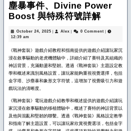
塵暴事件、Divine Power
戰
Boost 與特殊符號詳解
神
October
Alex
October 24, 2025
Alex
0 Comment
|
|
|
賽
24,
12:39 am
2025
特
《戰神套裝》遊戲介紹教程和指南提供的遊戲介紹讓玩家沉
遊
浸在敘事驅動的老虎機體驗中，詳細介紹了賽特及其組織的
神話背景，充滿動盪和堅韌。透過《戰神套裝》主題設定教
戲
學和概述來識別風格設置，讓玩家能夠重視視覺選擇，包括
玩
金字塔、沙塵暴和象形文字符號，這增加了視覺吸引力和遊
法
戲玩法的清晰度。
概
《戰神套裝》電玩遊戲介紹教學和概述提供的遊戲介紹讓玩
家沉浸在敘事驅動的移植體驗中，概述了賽特的神話背景以
覽：
及他與混亂和堅韌的聯繫。透過《戰神套裝》風格設定教學
沙
和指南了解主題設置，可以讓玩家欣賞視覺選項，包括金字
塔、沙塵暴和象形文字符號，這些選項有助於視覺魅力和遊