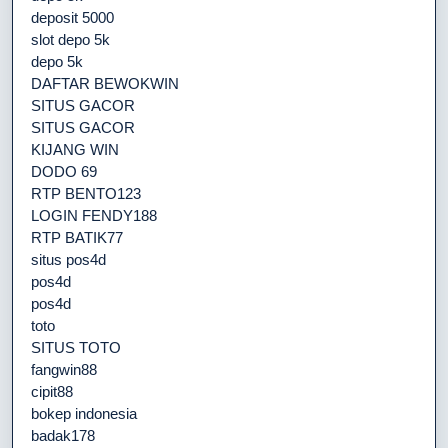
deposit 5000
slot depo 5k
depo 5k
DAFTAR BEWOKWIN
SITUS GACOR
SITUS GACOR
KIJANG WIN
DODO 69
RTP BENTO123
LOGIN FENDY188
RTP BATIK77
situs pos4d
pos4d
pos4d
toto
SITUS TOTO
fangwin88
cipit88
bokep indonesia
badak178