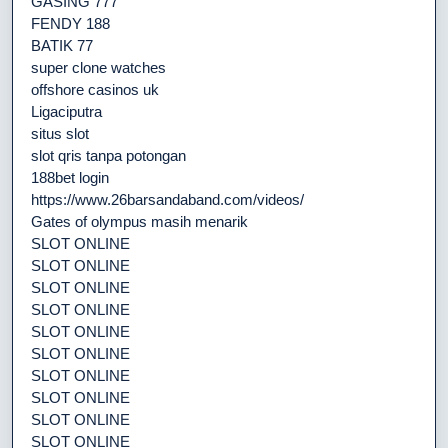
GASING 777
FENDY 188
BATIK 77
super clone watches
offshore casinos uk
Ligaciputra
situs slot
slot qris tanpa potongan
188bet login
https://www.26barsandaband.com/videos/
Gates of olympus masih menarik
SLOT ONLINE
SLOT ONLINE
SLOT ONLINE
SLOT ONLINE
SLOT ONLINE
SLOT ONLINE
SLOT ONLINE
SLOT ONLINE
SLOT ONLINE
SLOT ONLINE