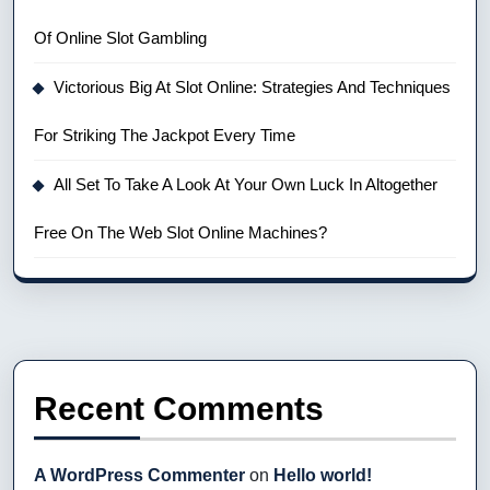
Of Online Slot Gambling
Victorious Big At Slot Online: Strategies And Techniques
For Striking The Jackpot Every Time
All Set To Take A Look At Your Own Luck In Altogether
Free On The Web Slot Online Machines?
Recent Comments
A WordPress Commenter
on
Hello world!