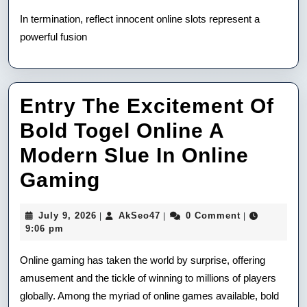
In termination, reflect innocent online slots represent a
powerful fusion
Entry The Excitement Of
Bold Togel Online A
Modern Slue In Online
Entry
Gaming
The
July
AkSeo47
July 9, 2026
AkSeo47
0 Comment
|
|
|
Excitement
9,
9:06 pm
2026
Of
Online gaming has taken the world by surprise, offering
Bold
amusement and the tickle of winning to millions of players
globally. Among the myriad of online games available, bold
Togel