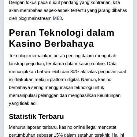
lanskap
Dengan fokus pada sudut pandang yang kontrarian, kita
perjudian
akan membahas aspek-aspek tertentu yang jarang dibahas
oleh blog mainstream
M88
.
Peran Teknologi dalam
Kasino Berbahaya
Teknologi memainkan peran penting dalam mengubah
lanskap perjudian, terutama dalam kasino online. Data
menunjukkan bahwa lebih dari 80% aktivitas perjudian saat
ini dilakukan melalui platform digital. Namun, kasino
berbahaya sering menggunakan teknologi untuk
memanipulasi pelanggan dan menghasilkan keuntungan
yang tidak adil.
Statistik Terbaru
Menurut laporan terbaru, kasino online ilegal mencatat
pertumbuhan sebesar 15% dalam setahun terakhir. Hal ini