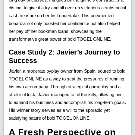
distinct to give it a try and all over up victorious a substantial
cash treasure on her first undertake. This unexpected
bonanza not only boosted her confidence but also helped
her pay off her bookman loans, showcasing the
transformative great power of bold TOGEL ONLINE.
Case Study 2: Javier’s Journey to
Success
Javier, a moderate byplay owner from Spain, soured to bold
TOGEL ONLINE as a way to scat the pressures of running
his own accompany. Through strategical gameplay and a
stroke of luck, Javier managed to hit the kitty, allowing him
to expand his business and accomplish his long-term goals.
His winner story serves as a will to the sporadic yet
satisfying nature of bold TOGEL ONLINE.
A Fresh Perspective on