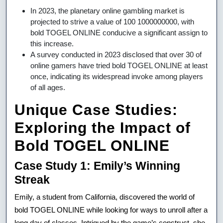
In 2023, the planetary online gambling market is
projected to strive a value of 100 1000000000, with
bold TOGEL ONLINE conducive a significant assign to
this increase.
A survey conducted in 2023 disclosed that over 30 of
online gamers have tried bold TOGEL ONLINE at least
once, indicating its widespread invoke among players
of all ages.
Unique Case Studies:
Exploring the Impact of
Bold TOGEL ONLINE
Case Study 1: Emily’s Winning
Streak
Emily, a student from California, discovered the world of
bold TOGEL ONLINE while looking for ways to unroll after a
long day of classes. Intrigued by the game’s construct, she