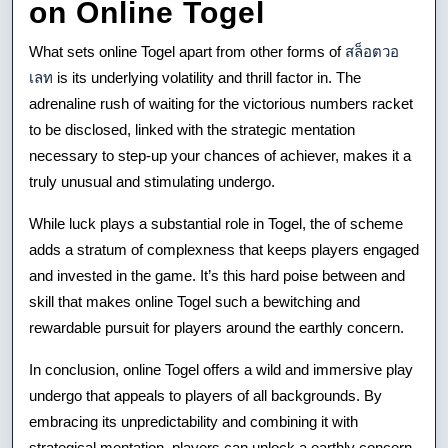
on Online Togel
What sets online Togel apart from other forms of
สล็อตวอ
เลท
is its underlying volatility and thrill factor in. The
adrenaline rush of waiting for the victorious numbers racket
to be disclosed, linked with the strategic mentation
necessary to step-up your chances of achiever, makes it a
truly unusual and stimulating undergo.
While luck plays a substantial role in Togel, the of scheme
adds a stratum of complexness that keeps players engaged
and invested in the game. It’s this hard poise between and
skill that makes online Togel such a bewitching and
rewardable pursuit for players around the earthly concern.
In conclusion, online Togel offers a wild and immersive play
undergo that appeals to players of all backgrounds. By
embracing its unpredictability and combining it with
strategical mentation, players can unlock a earthly concern