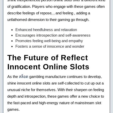
of gratification. Players who engage with these games often
describe feelings of repose, , and feeling , adding a
unfathomed dimension to their gaming go through.
Enhanced heedfulness and relaxation
Encourages introspection and self-awareness
Promotes feeling well-being and empathy
Fosters a sense of innocence and wonder
The Future of Reflect
Innocent Online Slots
As the
สล็อต
gambling manufacture continues to develop,
shine innocent online slots are self-collected to cut up out a
unusual niche for themselves. With their sharpen on feeling
depth and introspection, these games offer a new choice to
the fast-paced and high-energy nature of mainstream slot
games.