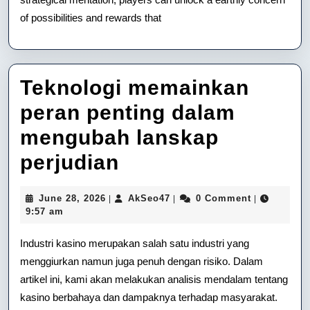
of possibilities and rewards that
Teknologi memainkan
peran penting dalam
mengubah lanskap
Teknologi
perjudian
memainkan
June
AkSeo47
June 28, 2026
AkSeo47
0 Comment
|
|
|
peran
28,
9:57 am
2026
penting
Industri kasino merupakan salah satu industri yang
dalam
menggiurkan namun juga penuh dengan risiko. Dalam
artikel ini, kami akan melakukan analisis mendalam tentang
mengubah
kasino berbahaya dan dampaknya terhadap masyarakat.