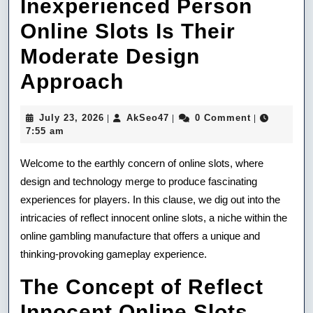
Inexperienced Person
Online Slots Is Their
Moderate Design
One
Approach
Of
July
AkSeo47
July 23, 2026
AkSeo47
0 Comment
|
|
|
The
23,
7:55 am
2026
Key
Welcome to the earthly concern of online slots, where
Characteristics
design and technology merge to produce fascinating
experiences for players. In this clause, we dig out into the
Of
intricacies of reflect innocent online slots, a niche within the
Shine
online gambling manufacture that offers a unique and
Inexperienced
thinking-provoking gameplay experience.
Person
The Concept of Reflect
Online
Innocent Online Slots