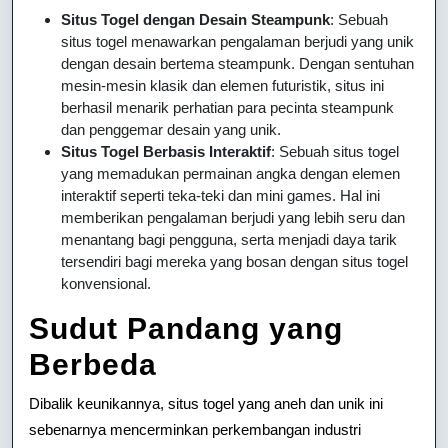
Situs Togel dengan Desain Steampunk
: Sebuah
situs togel menawarkan pengalaman berjudi yang unik
dengan desain bertema steampunk. Dengan sentuhan
mesin-mesin klasik dan elemen futuristik, situs ini
berhasil menarik perhatian para pecinta steampunk
dan penggemar desain yang unik.
Situs Togel Berbasis Interaktif
: Sebuah situs togel
yang memadukan permainan angka dengan elemen
interaktif seperti teka-teki dan mini games. Hal ini
memberikan pengalaman berjudi yang lebih seru dan
menantang bagi pengguna, serta menjadi daya tarik
tersendiri bagi mereka yang bosan dengan situs togel
konvensional.
Sudut Pandang yang
Berbeda
Dibalik keunikannya, situs togel yang aneh dan unik ini
sebenarnya mencerminkan perkembangan industri