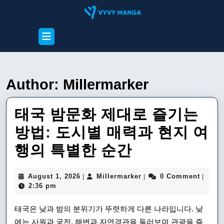
Skip
to
content
Open
Skip
Button
to
content
Author:
Millermarker
태국 밤문화 제대로 즐기는
방법: 도시별 매력과 현지 여
태
행의 특별한 순간
국
August
Millermarker
August 1, 2026
Millermarker
0 Comment
|
|
|
밤
1,
2:36 pm
2026
문
태국은 낮과 밤의 분위기가 뚜렷하게 다른 나라입니다. 낮
화
에는 사원과 궁전, 해변과 자연경관을 둘러보며 관광을 즐