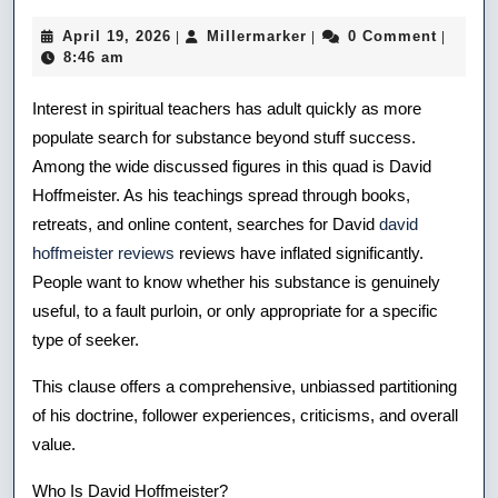
Hoffmeister
April
Millermarker
April 19, 2026
Millermarker
0 Comment
|
|
|
Reviews:
19,
8:46 am
2026
A
Interest in spiritual teachers has adult quickly as more
Careful,
populate search for substance beyond stuff success.
Among the wide discussed figures in this quad is David
Equal
Hoffmeister. As his teachings spread through books,
Look
retreats, and online content, searches for David
david
At
hoffmeister reviews
reviews have inflated significantly.
People want to know whether his substance is genuinely
Teachings,
useful, to a fault purloin, or only appropriate for a specific
Impact,
type of seeker.
And
This clause offers a comprehensive, unbiassed partitioning
Real
of his doctrine, follower experiences, criticisms, and overall
value.
Experiences
Who Is David Hoffmeister?