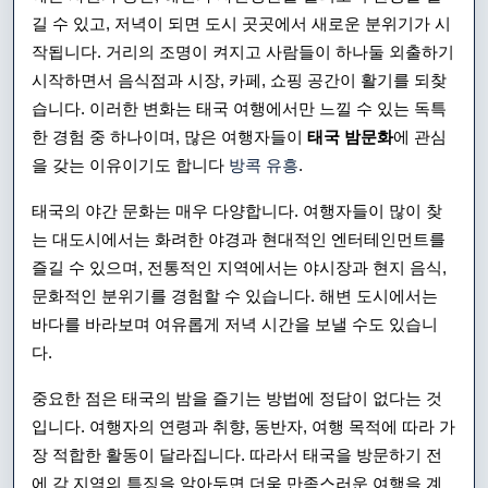
길 수 있고, 저녁이 되면 도시 곳곳에서 새로운 분위기가 시
제
작됩니다. 거리의 조명이 켜지고 사람들이 하나둘 외출하기
대
시작하면서 음식점과 시장, 카페, 쇼핑 공간이 활기를 되찾
로
습니다. 이러한 변화는 태국 여행에서만 느낄 수 있는 독특
한 경험 중 하나이며, 많은 여행자들이
태국 밤문화
에 관심
즐
을 갖는 이유이기도 합니다
방콕 유흥
.
기
태국의 야간 문화는 매우 다양합니다. 여행자들이 많이 찾
는
는 대도시에서는 화려한 야경과 현대적인 엔터테인먼트를
방
즐길 수 있으며, 전통적인 지역에서는 야시장과 현지 음식,
문화적인 분위기를 경험할 수 있습니다. 해변 도시에서는
법:
바다를 바라보며 여유롭게 저녁 시간을 보낼 수도 있습니
도
다.
시
중요한 점은 태국의 밤을 즐기는 방법에 정답이 없다는 것
별
입니다. 여행자의 연령과 취향, 동반자, 여행 목적에 따라 가
장 적합한 활동이 달라집니다. 따라서 태국을 방문하기 전
매
에 각 지역의 특징을 알아두면 더욱 만족스러운 여행을 계