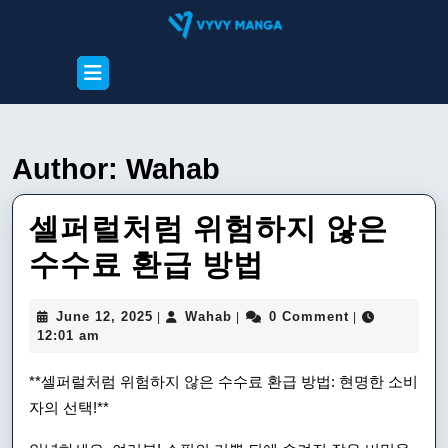
Skip
to
content
Open
Skip
Button
to
content
Author:
Wahab
셀퍼럴처럼 위험하지 않은
셀
수수료 환급 방법
퍼
June
Wahab
June 12, 2025
Wahab
0 Comment
|
|
|
럴
12,
12:01 am
2025
처
**셀퍼럴처럼 위험하지 않은 수수료 환급 방법: 현명한 소비
럼
자의 선택!**
위