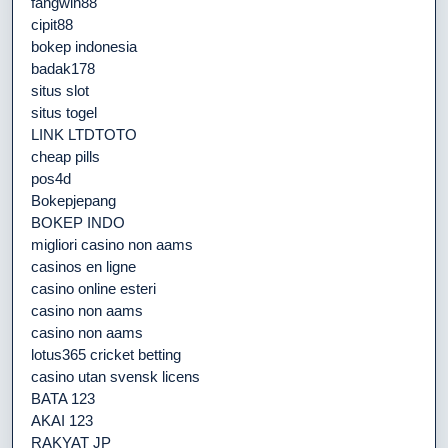
fangwin88
cipit88
bokep indonesia
badak178
situs slot
situs togel
LINK LTDTOTO
cheap pills
pos4d
Bokepjepang
BOKEP INDO
migliori casino non aams
casinos en ligne
casino online esteri
casino non aams
casino non aams
lotus365 cricket betting
casino utan svensk licens
BATA 123
AKAI 123
RAKYAT JP