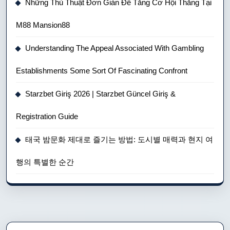
Những Thủ Thuật Đơn Giản Để Tăng Cơ Hội Thắng Tại
M88 Mansion88
Understanding The Appeal Associated With Gambling
Establishments Some Sort Of Fascinating Confront
Starzbet Giriş 2026 | Starzbet Güncel Giriş &
Registration Guide
태국 밤문화 제대로 즐기는 방법: 도시별 매력과 현지 여
행의 특별한 순간