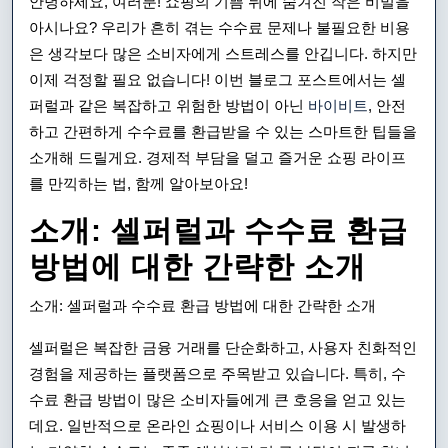
안녕하세요, 여러분! 쇼핑의 기쁨 뒤에 숨겨진 작은 비밀을
험
아시나요? 우리가 흔히 겪는 수수료 문제나 불필요한 비용
은 생각보다 많은 소비자에게 스트레스를 안깁니다. 하지만
하
이제 걱정할 필요 없습니다! 이번 블로그 포스트에서는 셀
지
퍼럴과 같은 복잡하고 위험한 방법이 아닌
바이비트
, 안전
하고 간편하게 수수료를 환급받을 수 있는 스마트한 팁들을
않
소개해 드릴게요. 경제적 부담을 덜고 즐거운 쇼핑 라이프
은
를 만끽하는 법, 함께 알아보아요!
수
소개: 셀퍼럴과 수수료 환급
수
방법에 대한 간략한 소개
료
소개: 셀퍼럴과 수수료 환급 방법에 대한 간략한 소개
환
셀퍼럴은 복잡한 금융 거래를 단순화하고, 사용자 친화적인
급
경험을 제공하는 플랫폼으로 주목받고 있습니다. 특히, 수
방
수료 환급 방법이 많은 소비자들에게 큰 호응을 얻고 있는
법
데요. 일반적으로 온라인 쇼핑이나 서비스 이용 시 발생하