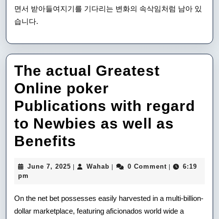
면서 받아들여지기를 기다리는 변화의 속삭임처럼 남아 있
습니다.
The actual Greatest
Online poker
Publications with regard
to Newbies as well as
The
Benefits
actual
June
Wahab
June 7, 2025
Wahab
0 Comment
6:19
|
|
|
Greatest
7,
pm
2025
Online
On the net bet possesses easily harvested in a multi-billion-
poker
dollar marketplace, featuring aficionados world wide a