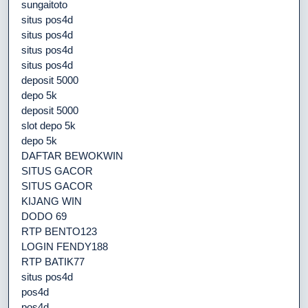
sungaitoto
situs pos4d
situs pos4d
situs pos4d
situs pos4d
deposit 5000
depo 5k
deposit 5000
slot depo 5k
depo 5k
DAFTAR BEWOKWIN
SITUS GACOR
SITUS GACOR
KIJANG WIN
DODO 69
RTP BENTO123
LOGIN FENDY188
RTP BATIK77
situs pos4d
pos4d
pos4d