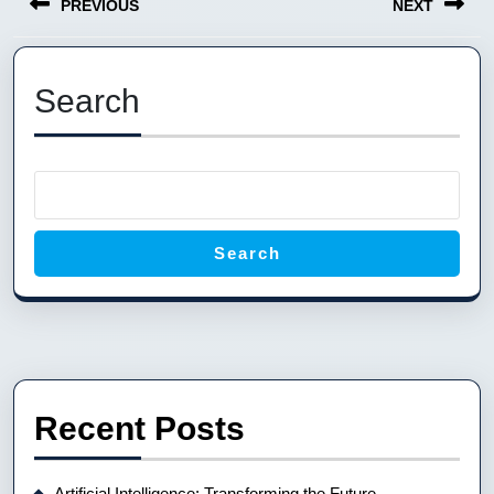
PREVIOUS
NEXT
navigation
Previous
Next
post:
post:
Search
Search
Recent Posts
Artificial Intelligence: Transforming the Future