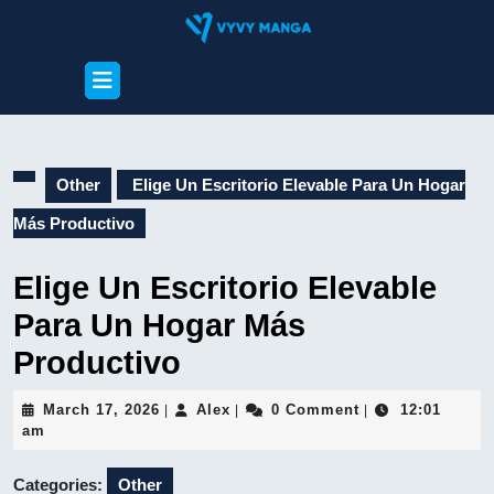
Skip
to
content
Open
Skip
Button
to
content
Other
Elige Un Escritorio Elevable Para Un Hogar
Más Productivo
Elige Un Escritorio Elevable
Para Un Hogar Más
Productivo
March
Alex
March 17, 2026
Alex
0 Comment
12:01
|
|
|
17,
am
2026
Categories:
Other