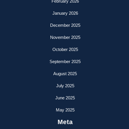
February 2026
January 2026
December 2025
November 2025
October 2025
September 2025
August 2025
July 2025
June 2025
May 2025
Meta