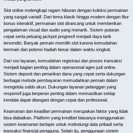
Slot online melengkapi ragam hiburan dengan koleksi permainan
yang sangat variatif. Dari tema klasik hingga modern dengan fitur
bonus interaktif, permainan slot dirancang untuk memberikan
pengalaman visual dan audio yang menarik. Sistem putaran
cepat serta peluang jackpot progresif menjadi daya tarik
tersendiri. Banyak pemain memilih slot karena kemudahan
bermain dan potensi hadiah besar dalam waktu singkat.
Dari sisi layanan, kemudahan registrasi dan proses transaksi
menjadi bagian penting dalam operasional agen judi online.
Sistem deposit dan penarikan dana yang cepat serta dukungan
berbagai metode pembayaran memudahkan pemain dalam
mengelola saldo akun. Dukungan layanan pelanggan yang
responsif juga berperan penting dalam memastikan setiap
kendala dapat ditangani dengan cepat dan profesional.
Keamanan dan keadilan permainan merupakan faktor yang tidak
bisa diabaikan. Platform yang kredibel biasanya menggunakan
sistem keamanan berlapis untuk melindungi data pribadi serta
transaksi finansial pengguna. Selain itu, penggunaan sistem