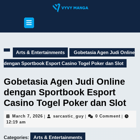
Skip
to
content
Open
Skip
Button
to
content
Arts & Entertainments
Gobetasia Agen Judi Online
dengan Sportbook Esport Casino Togel Poker dan Slot
Gobetasia Agen Judi Online
dengan Sportbook Esport
Casino Togel Poker dan Slot
March
sarcastic_guy
March 7, 2026
sarcastic_guy
0 Comment
|
|
|
7,
12:19 am
2026
Categories:
Arts & Entertainments