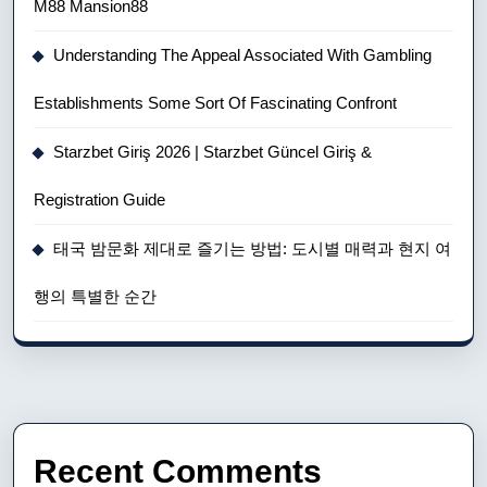
M88 Mansion88
Understanding The Appeal Associated With Gambling
Establishments Some Sort Of Fascinating Confront
Starzbet Giriş 2026 | Starzbet Güncel Giriş &
Registration Guide
태국 밤문화 제대로 즐기는 방법: 도시별 매력과 현지 여
행의 특별한 순간
Recent Comments