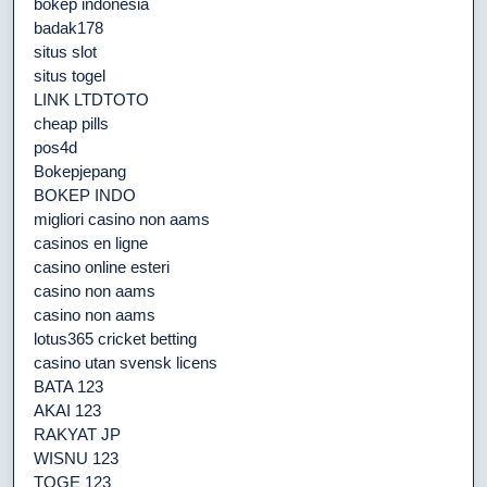
bokep indonesia
badak178
situs slot
situs togel
LINK LTDTOTO
cheap pills
pos4d
Bokepjepang
BOKEP INDO
migliori casino non aams
casinos en ligne
casino online esteri
casino non aams
casino non aams
lotus365 cricket betting
casino utan svensk licens
BATA 123
AKAI 123
RAKYAT JP
WISNU 123
TOGE 123