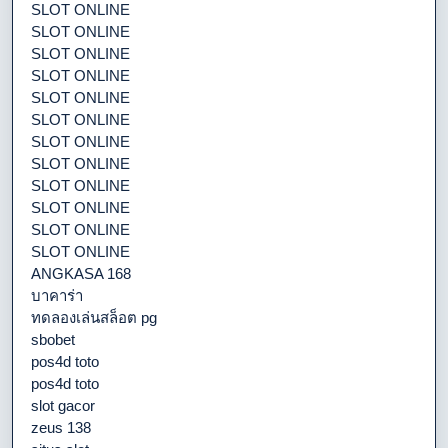
SLOT ONLINE
SLOT ONLINE
SLOT ONLINE
SLOT ONLINE
SLOT ONLINE
SLOT ONLINE
SLOT ONLINE
SLOT ONLINE
SLOT ONLINE
SLOT ONLINE
SLOT ONLINE
SLOT ONLINE
ANGKASA 168
บาคาร่า
ทดลองเล่นสล็อต pg
sbobet
pos4d toto
pos4d toto
slot gacor
zeus 138