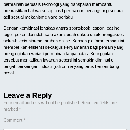
permainan berbasis teknologi yang transparan membantu
memastikan bahwa setiap hasil permainan berlangsung secara
adil sesuai mekanisme yang berlaku.
Dengan kombinasi lengkap antara sportsbook, esport, casino,
togel, poker, dan slot, satu akun sudah cukup untuk mengakses
seluruh jenis hiburan taruhan online. Konsep platform terpadu ini
memberikan efisiensi sekaligus kenyamanan bagi pemain yang
menginginkan variasi permainan tanpa batas. Keunggulan
tersebut menjadikan layanan seperti ini semakin diminati di
tengah persaingan industri judi online yang terus berkembang
pesat.
Leave a Reply
Your email address will not be published.
Required fields are
marked
*
Comment
*