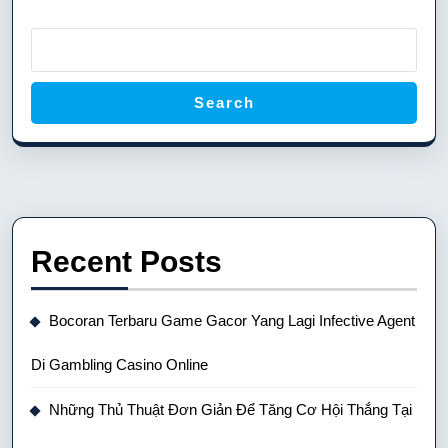
Search
Recent Posts
Bocoran Terbaru Game Gacor Yang Lagi Infective Agent
Di Gambling Casino Online
Những Thủ Thuật Đơn Giản Để Tăng Cơ Hội Thắng Tại