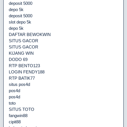
deposit 5000
depo 5k
deposit 5000
slot depo 5k
depo 5k
DAFTAR BEWOKWIN
SITUS GACOR
SITUS GACOR
KIJANG WIN
DODO 69
RTP BENTO123
LOGIN FENDY188
RTP BATIK77
situs pos4d
pos4d
pos4d
toto
SITUS TOTO
fangwin88
cipit88