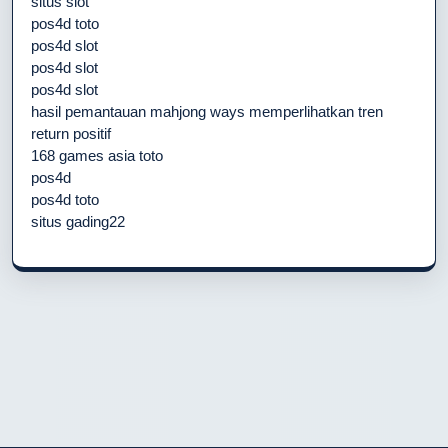
situs slot
pos4d toto
pos4d slot
pos4d slot
pos4d slot
hasil pemantauan mahjong ways memperlihatkan tren
return positif
168 games asia toto
pos4d
pos4d toto
situs gading22