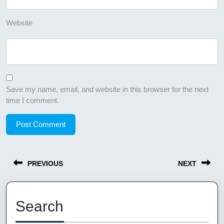
Website
Save my name, email, and website in this browser for the next
time I comment.
Post
PREVIOUS
NEXT
navigation
Previous
Next
post:
post:
Search