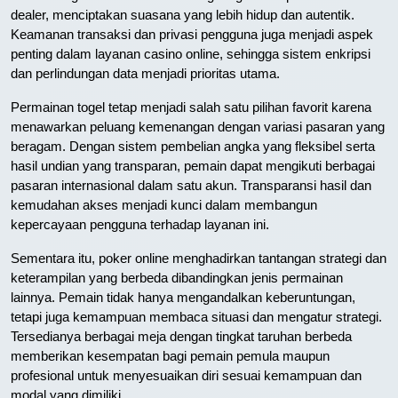
dealer, menciptakan suasana yang lebih hidup dan autentik.
Keamanan transaksi dan privasi pengguna juga menjadi aspek
penting dalam layanan casino online, sehingga sistem enkripsi
dan perlindungan data menjadi prioritas utama.
Permainan togel tetap menjadi salah satu pilihan favorit karena
menawarkan peluang kemenangan dengan variasi pasaran yang
beragam. Dengan sistem pembelian angka yang fleksibel serta
hasil undian yang transparan, pemain dapat mengikuti berbagai
pasaran internasional dalam satu akun. Transparansi hasil dan
kemudahan akses menjadi kunci dalam membangun
kepercayaan pengguna terhadap layanan ini.
Sementara itu, poker online menghadirkan tantangan strategi dan
keterampilan yang berbeda dibandingkan jenis permainan
lainnya. Pemain tidak hanya mengandalkan keberuntungan,
tetapi juga kemampuan membaca situasi dan mengatur strategi.
Tersedianya berbagai meja dengan tingkat taruhan berbeda
memberikan kesempatan bagi pemain pemula maupun
profesional untuk menyesuaikan diri sesuai kemampuan dan
modal yang dimiliki.