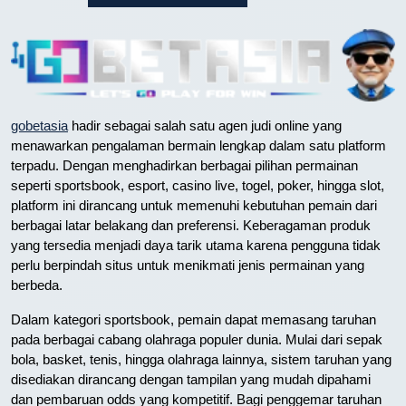
gobetasia
hadir sebagai salah satu agen judi online yang
menawarkan pengalaman bermain lengkap dalam satu platform
terpadu. Dengan menghadirkan berbagai pilihan permainan
seperti sportsbook, esport, casino live, togel, poker, hingga slot,
platform ini dirancang untuk memenuhi kebutuhan pemain dari
berbagai latar belakang dan preferensi. Keberagaman produk
yang tersedia menjadi daya tarik utama karena pengguna tidak
perlu berpindah situs untuk menikmati jenis permainan yang
berbeda.
Dalam kategori sportsbook, pemain dapat memasang taruhan
pada berbagai cabang olahraga populer dunia. Mulai dari sepak
bola, basket, tenis, hingga olahraga lainnya, sistem taruhan yang
disediakan dirancang dengan tampilan yang mudah dipahami
dan pembaruan odds yang kompetitif. Bagi penggemar taruhan