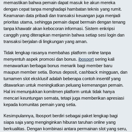
memastikan bahwa pemain dapat masuk ke akun mereka
dengan cepat tanpa menghadapi hambatan teknis yang rumit.
Keamanan data pribadi dan transaksi keuangan juga menjadi
prioritas utama, sehingga pemain dapat bermain dengan tenang
tanpa khawatir akan kebocoran informasi. Sistem enkripsi
canggih yang diterapkan menjamin bahwa setiap sesi login dan
transaksi berjalan di lingkungan yang aman.
Tidak lengkap rasanya membahas platform online tanpa
menyentuh aspek promosi dan bonus.
ibosport
sering kali
menawarkan berbagai bonus menarik bagi member baru
maupun member setia. Bonus deposit, cashback mingguan, dan
turnamen slot eksklusif adalah beberapa contoh insentif yang
ditawarkan untuk meningkatkan peluang kemenangan pemain.
Hal ini menunjukkan komitmen platform untuk tidak hanya
mencari keuntungan semata, tetapi juga memberikan apresiasi
kepada komunitas pemain yang setia.
Kesimpulannya, Ibosport berdiri sebagai paket lengkap bagi
siapa saja yang menginginkan hiburan taruhan online yang
berkualitas. Dengan kombinasi antara permainan slot yang seru,