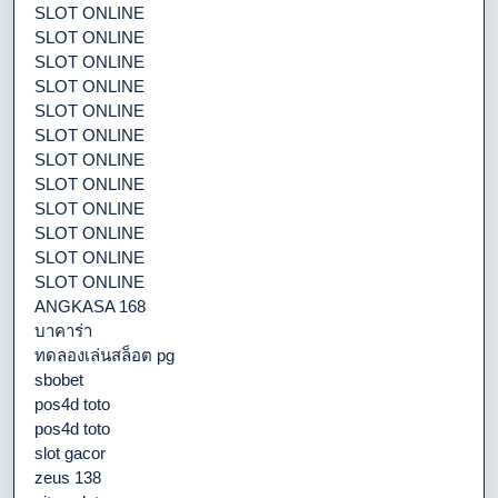
SLOT ONLINE
SLOT ONLINE
SLOT ONLINE
SLOT ONLINE
SLOT ONLINE
SLOT ONLINE
SLOT ONLINE
SLOT ONLINE
SLOT ONLINE
SLOT ONLINE
SLOT ONLINE
SLOT ONLINE
ANGKASA 168
บาคาร่า
ทดลองเล่นสล็อต pg
sbobet
pos4d toto
pos4d toto
slot gacor
zeus 138