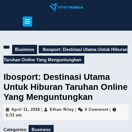
Skip
to
content
Open
Skip
Button
to
content
Business
Ibosport: Destinasi Utama Untuk Hiburan
Taruhan Online Yang Menguntungkan
Ibosport: Destinasi Utama
Untuk Hiburan Taruhan Online
Yang Menguntungkan
April
Ethan
April 11, 2026
Ethan Riley
0 Comment
|
|
|
11,
Riley
6:33 am
2026
Categories:
Business