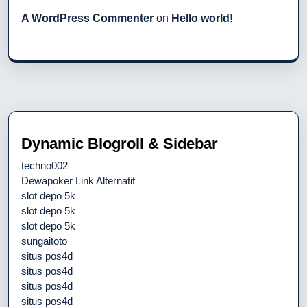
A WordPress Commenter
on
Hello world!
Dynamic Blogroll & Sidebar
techno002
Dewapoker Link Alternatif
slot depo 5k
slot depo 5k
slot depo 5k
sungaitoto
situs pos4d
situs pos4d
situs pos4d
situs pos4d