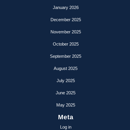
January 2026
December 2025
November 2025
October 2025
September 2025
August 2025
July 2025
June 2025
May 2025
Meta
Log in