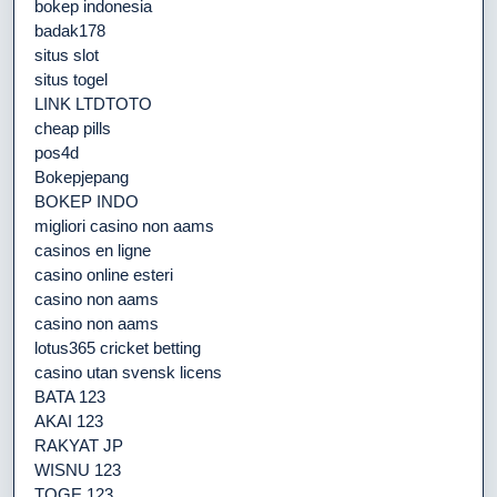
bokep indonesia
badak178
situs slot
situs togel
LINK LTDTOTO
cheap pills
pos4d
Bokepjepang
BOKEP INDO
migliori casino non aams
casinos en ligne
casino online esteri
casino non aams
casino non aams
lotus365 cricket betting
casino utan svensk licens
BATA 123
AKAI 123
RAKYAT JP
WISNU 123
TOGE 123