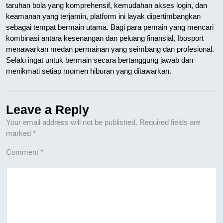
taruhan bola yang komprehensif, kemudahan akses login, dan
keamanan yang terjamin, platform ini layak dipertimbangkan
sebagai tempat bermain utama. Bagi para pemain yang mencari
kombinasi antara kesenangan dan peluang finansial, Ibosport
menawarkan medan permainan yang seimbang dan profesional.
Selalu ingat untuk bermain secara bertanggung jawab dan
menikmati setiap momen hiburan yang ditawarkan.
Leave a Reply
Your email address will not be published.
Required fields are
marked
*
Comment
*