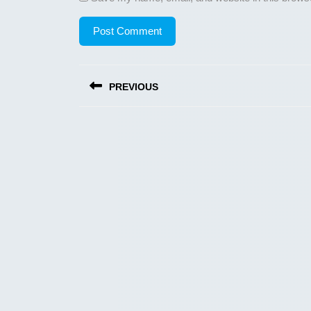
Post
PREVIOUS
navigation
Previous
post: