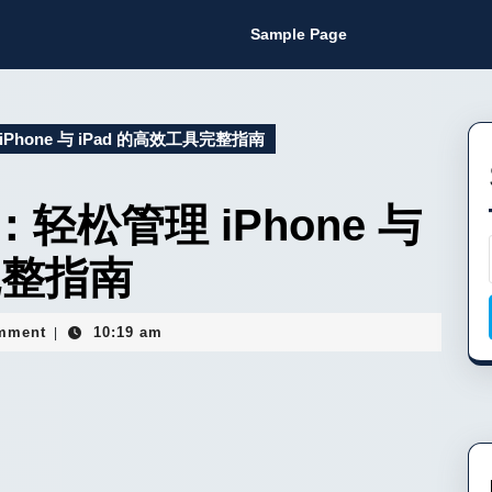
Sample Page
iPhone 与 iPad 的高效工具完整指南
：轻松管理 iPhone 与
完整指南
e
mment
10:19 am
|