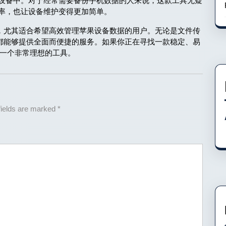
设备中。对于经常需要备份手机数据的人来说，这款工具无疑
率，也让设备维护变得更加简单。
选择，尤其适合希望高效管理苹果设备数据的用户。无论是文件传
s 都能够提供全面而便捷的服务。如果你正在寻找一款稳定、易
无疑是一个非常理想的工具。
fields are marked
*