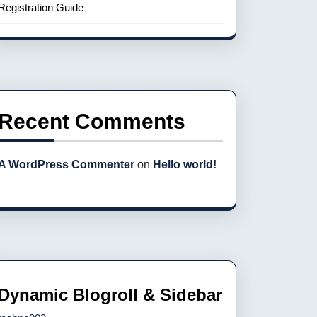
Registration Guide
Recent Comments
A WordPress Commenter
on
Hello world!
Dynamic Blogroll & Sidebar