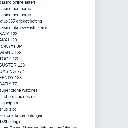
casino online esteri
casino non aams
casino non aams
lotus365 cricket betting
casino utan svensk licens
BATA 123
AKAI 123
RAKYAT JP
WISNU 123
TOGE 123
SUSTER 123
GASING 777
FENDY 188
BATIK 77
super clone watches
offshore casinos uk
Ligaciputra
situs slot
slot qris tanpa potongan
188bet login
https://www.26barsandaband.com/videos/