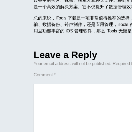
设备中的照片、视频、联系人和聊天文件迁移到新
是一个高效的解决方案。它不仅提升了数据管理效
总的来说，iTools 下载是一项非常值得推荐的
输、数据备份、铃声制作，还是应用管理，iTool
用且功能丰富的 iOS 管理软件，那么 iTools 
Leave a Reply
Your email address will not be published.
Required 
Comment
*