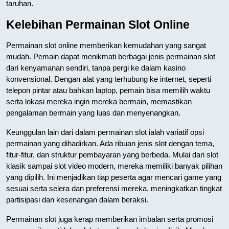
taruhan.
Kelebihan Permainan Slot Online
Permainan slot online memberikan kemudahan yang sangat
mudah. Pemain dapat menikmati berbagai jenis permainan slot
dari kenyamanan sendiri, tanpa pergi ke dalam kasino
konvensional. Dengan alat yang terhubung ke internet, seperti
telepon pintar atau bahkan laptop, pemain bisa memilih waktu
serta lokasi mereka ingin mereka bermain, memastikan
pengalaman bermain yang luas dan menyenangkan.
Keunggulan lain dari dalam permainan slot ialah variatif opsi
permainan yang dihadirkan. Ada ribuan jenis slot dengan tema,
fitur-fitur, dan struktur pembayaran yang berbeda. Mulai dari slot
klasik sampai slot video modern, mereka memiliki banyak pilihan
yang dipilih. Ini menjadikan tiap peserta agar mencari game yang
sesuai serta selera dan preferensi mereka, meningkatkan tingkat
partisipasi dan kesenangan dalam beraksi.
Permainan slot juga kerap memberikan imbalan serta promosi