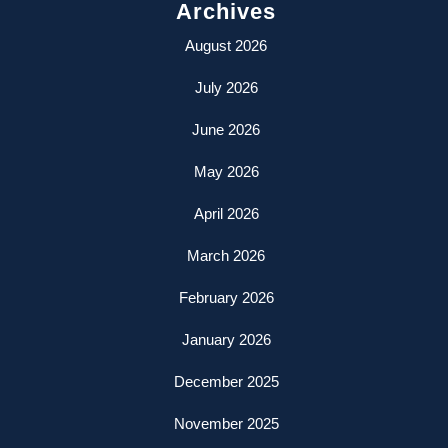
Archives
August 2026
July 2026
June 2026
May 2026
April 2026
March 2026
February 2026
January 2026
December 2025
November 2025