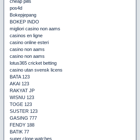
cheap pills
pos4d
Bokepjepang
BOKEP INDO
migliori casino non aams
casinos en ligne
casino online esteri
casino non aams
casino non aams
lotus365 cricket betting
casino utan svensk licens
BATA 123
AKAI 123
RAKYAT JP
WISNU 123
TOGE 123
SUSTER 123
GASING 777
FENDY 188
BATIK 77
super clone watches