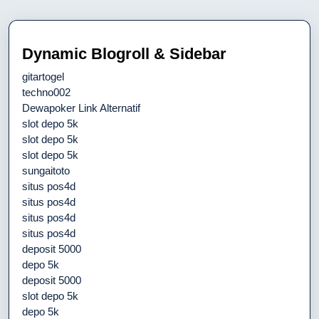
Dynamic Blogroll & Sidebar
gitartogel
techno002
Dewapoker Link Alternatif
slot depo 5k
slot depo 5k
slot depo 5k
sungaitoto
situs pos4d
situs pos4d
situs pos4d
situs pos4d
deposit 5000
depo 5k
deposit 5000
slot depo 5k
depo 5k