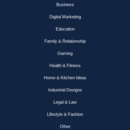
Business
Digital Marketing
Education
Family & Relationship
Gaming
Health & Fitness
Home & Kitchen Ideas
Industrial Designs
Legal & Law
Lifestyle & Fashion
Other