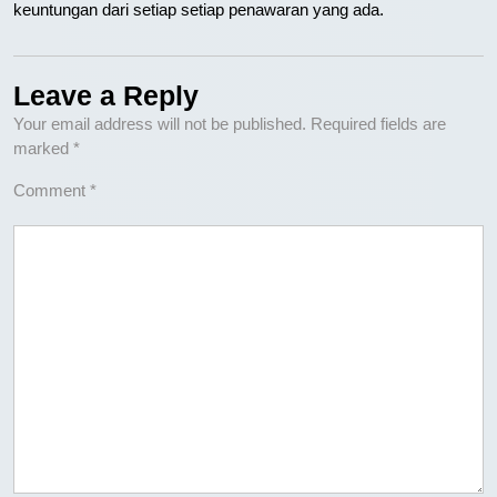
keuntungan dari setiap setiap penawaran yang ada.
Leave a Reply
Your email address will not be published.
Required fields are
marked
*
Comment
*