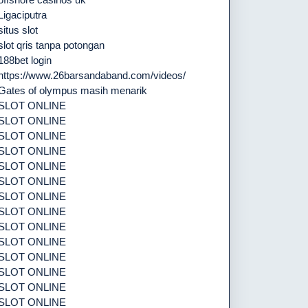
Ligaciputra
situs slot
slot qris tanpa potongan
188bet login
https://www.26barsandaband.com/videos/
Gates of olympus masih menarik
SLOT ONLINE
SLOT ONLINE
SLOT ONLINE
SLOT ONLINE
SLOT ONLINE
SLOT ONLINE
SLOT ONLINE
SLOT ONLINE
SLOT ONLINE
SLOT ONLINE
SLOT ONLINE
SLOT ONLINE
SLOT ONLINE
SLOT ONLINE