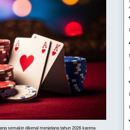
yang semakin dikenal menjelang tahun 2026 karena