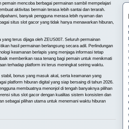
 pemain mencoba berbagai permainan sambil mempelajari
buat aktivitas bermain terasa lebih santai dan terarah.
 dipahami, banyak pengguna merasa lebih nyaman dan
bagai situs slot gacor yang tidak hanya menawarkan hiburan,
 yang terus dijaga oleh ZEUS007. Seluruh permainan
kan hasil permainan berlangsung secara adil. Perlindungan
knologi keamanan berlapis yang menjaga informasi tetap
 baik memberikan rasa tenang bagi pemain untuk menikmati
an terhadap platform ini terus meningkat seiring waktu.
 stabil, bonus yang masuk akal, serta keamanan yang
platform hiburan digital yang siap bersaing di tahun 2026.
engguna membuatnya menonjol di tengah banyaknya pilihan
ensi situs slot gacor dengan kualitas sistem konsisten dan
n sebagai pilihan utama untuk menemani waktu hiburan