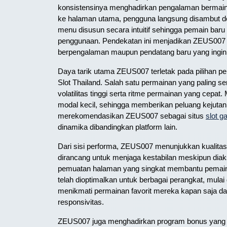
konsistensinya menghadirkan pengalaman bermain
ke halaman utama, pengguna langsung disambut den
menu disusun secara intuitif sehingga pemain ba
penggunaan. Pendekatan ini menjadikan ZEUS007 t
berpengalaman maupun pendatang baru yang ingin me
Daya tarik utama ZEUS007 terletak pada pilihan 
Slot Thailand. Salah satu permainan yang paling se
volatilitas tinggi serta ritme permainan yang cepat
modal kecil, sehingga memberikan peluang kejutan 
merekomendasikan ZEUS007 sebagai situs
slot g
dinamika dibandingkan platform lain.
Dari sisi performa, ZEUS007 menunjukkan kualitas
dirancang untuk menjaga kestabilan meskipun di
pemuatan halaman yang singkat membantu pemain tet
telah dioptimalkan untuk berbagai perangkat, mulai
menikmati permainan favorit mereka kapan saja da
responsivitas.
ZEUS007 juga menghadirkan program bonus yang d