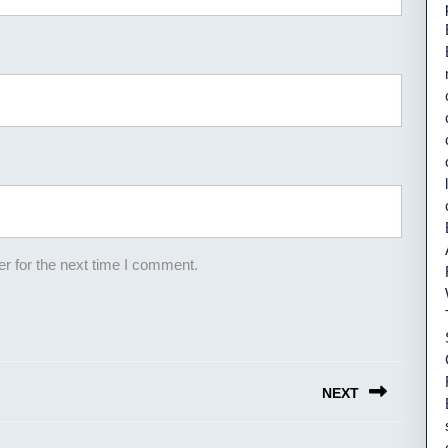
r for the next time I comment.
NEXT
Next