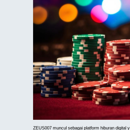
ZEUS007 muncul sebagai platform hiburan digital 