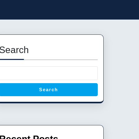
Search
Search
Recent Posts