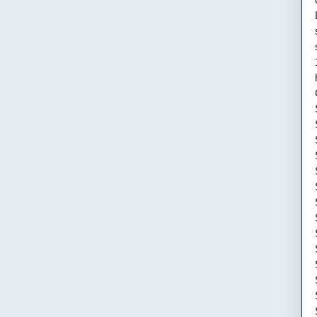
post: