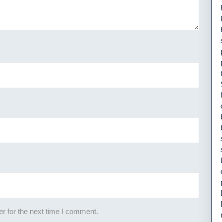
r for the next time I comment.