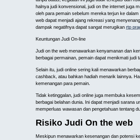
halnya judi konvensional, judi on the internet juga
oleh para pemain sebelum mereka terjun ke dalam du
web dapat menjadi ajang rekreasi yang menyenangk
dampak negatifnya dapat sangat merugikan
rtp pr
Keuntungan Judi On-line
Judi on the web menawarkan kenyamanan dan kem
berbagai permainan, pemain dapat menikmati judi 
Selain itu, judi online sering kali menawarkan ber
cashback, atau bahkan hadiah menarik lainnya. Hal 
kemenangan para pemain.
Tidak ketinggalan, judi online juga membuka kesem
berbagai belahan dunia. Ini dapat menjadi sarana 
memperluas wawasan dan pengetahuan tentang dun
Risiko Judi On the web
Meskipun menawarkan kesenangan dan potensi keunt