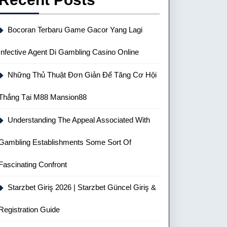
Bocoran Terbaru Game Gacor Yang Lagi
Infective Agent Di Gambling Casino Online
Những Thủ Thuật Đơn Giản Để Tăng Cơ Hội
Thắng Tại M88 Mansion88
Understanding The Appeal Associated With
Gambling Establishments Some Sort Of
Fascinating Confront
Starzbet Giriş 2026 | Starzbet Güncel Giriş &
Registration Guide