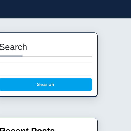
Search
Search
Recent Posts