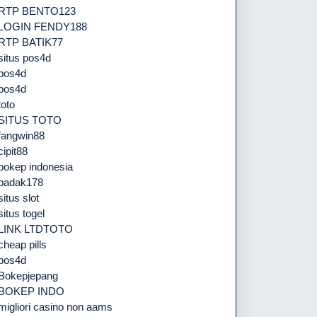
RTP BENTO123
LOGIN FENDY188
RTP BATIK77
situs pos4d
pos4d
pos4d
toto
SITUS TOTO
fangwin88
cipit88
bokep indonesia
badak178
situs slot
situs togel
LINK LTDTOTO
cheap pills
pos4d
Bokepjepang
BOKEP INDO
migliori casino non aams