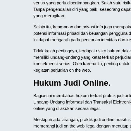
serius yang perlu dipertimbangkan. Salah satu ris
Tanpa pengendalian diri yang baik, seseorang dapa
yang merugikan.
Selain itu, keamanan dan privasi info juga merupak
potensi informasi pribadi dan keuangan pengguna d
ini dapat mengarah pada pencurian identitas dan ker
Tidak kalah pentingnya, terdapat risiko hukum dala
memiliki undang-undang yang ketat terkait perjudi
konsekuensi serius. Oleh karena itu, penting untu
kegiatan perjudian on the web.
Hukum Judi Online.
Bagian ini membahas hukum terkait praktik judi onlin
Undang-Undang Informasi dan Transaksi Elektronik
online yang dilakukan secara ilegal.
Meskipun ada larangan, praktik judi on-line masih s
memerangi judi on the web ilegal dengan menutup si