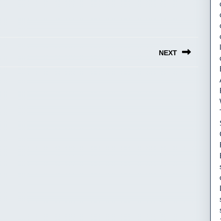
NEXT
Next
post: