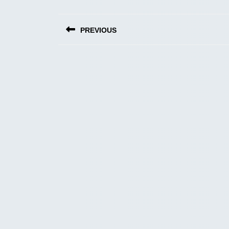
Post
PREVIOUS
navigation
Previous
post: