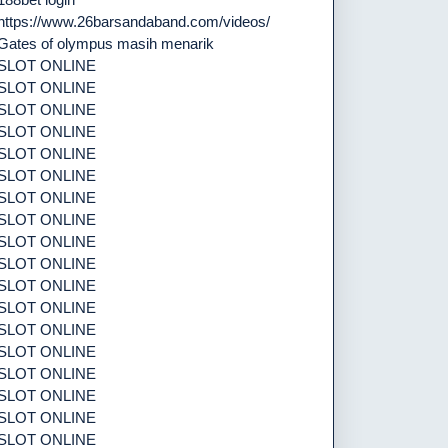
https://www.26barsandaband.com/videos/
Gates of olympus masih menarik
SLOT ONLINE
SLOT ONLINE
SLOT ONLINE
SLOT ONLINE
SLOT ONLINE
SLOT ONLINE
SLOT ONLINE
SLOT ONLINE
SLOT ONLINE
SLOT ONLINE
SLOT ONLINE
SLOT ONLINE
SLOT ONLINE
SLOT ONLINE
SLOT ONLINE
SLOT ONLINE
SLOT ONLINE
SLOT ONLINE