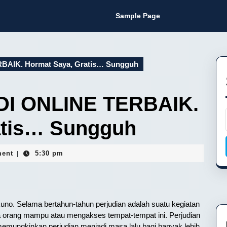
Sample Page
BAIK. Hormat Saya, Gratis… Sungguh
DI ONLINE TERBAIK.
atis… Sungguh
ent
5:30 pm
|
kuno. Selama bertahun-tahun perjudian adalah suatu kegiatan
ua orang mampu atau mengakses tempat-tempat ini. Perjudian
memungkinkan perjudian menjadi masa lalu bagi banyak lebih