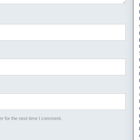
r for the next time I comment.