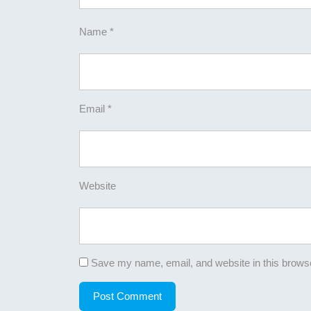
Name
*
Email
*
Website
Save my name, email, and website in this browse