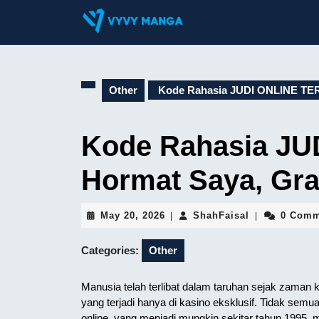
Skip
to
content
Skip
to
content
Other
Kode Rahasia JUDI ONLINE TER
Kode Rahasia JU
Hormat Saya, Gr
May
ShahFaisal
May 20, 2026
ShahFaisal
0 Comm
|
|
20,
2026
Categories:
Other
Manusia telah terlibat dalam taruhan sejak zaman 
yang terjadi hanya di kasino eksklusif. Tidak sem
online, yang menjadi mungkin sekitar tahun 1995, 