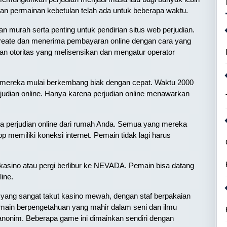
an permainan kebetulan telah ada untuk beberapa waktu.
 murah serta penting untuk pendirian situs web perjudian.
 create dan menerima pembayaran online dengan cara yang
taan otoritas yang melisensikan dan mengatur operator
995 mereka mulai berkembang biak dengan cepat. Waktu 2000
judian online. Hanya karena perjudian online menawarkan
ta perjudian online dari rumah Anda. Semua yang mereka
 memiliki koneksi internet. Pemain tidak lagi harus
kasino atau pergi berlibur ke NEVADA. Pemain bisa datang
ine.
 yang sangat takut kasino mewah, dengan staf berpakaian
emain berpengetahuan yang mahir dalam seni dan ilmu
as anonim. Beberapa game ini dimainkan sendiri dengan