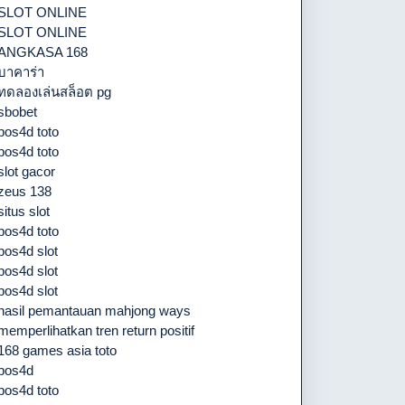
SLOT ONLINE
SLOT ONLINE
ANGKASA 168
บาคาร่า
ทดลองเล่นสล็อต pg
sbobet
pos4d toto
pos4d toto
slot gacor
zeus 138
situs slot
pos4d toto
pos4d slot
pos4d slot
pos4d slot
hasil pemantauan mahjong ways
memperlihatkan tren return positif
168 games asia toto
pos4d
pos4d toto