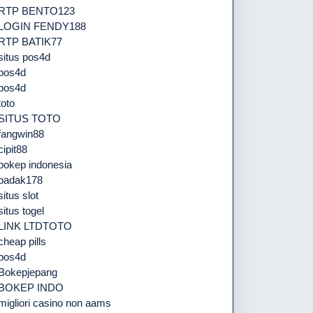
RTP BENTO123
LOGIN FENDY188
RTP BATIK77
situs pos4d
pos4d
pos4d
toto
SITUS TOTO
fangwin88
cipit88
bokep indonesia
badak178
situs slot
situs togel
LINK LTDTOTO
cheap pills
pos4d
Bokepjepang
BOKEP INDO
migliori casino non aams