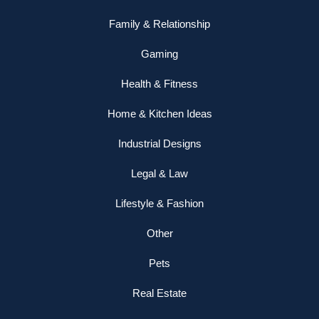
Family & Relationship
Gaming
Health & Fitness
Home & Kitchen Ideas
Industrial Designs
Legal & Law
Lifestyle & Fashion
Other
Pets
Real Estate