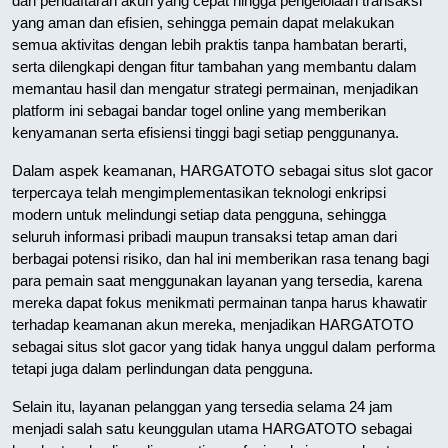
dari pendaftaran akun yang cepat hingga pengelolaan transaksi
yang aman dan efisien, sehingga pemain dapat melakukan
semua aktivitas dengan lebih praktis tanpa hambatan berarti,
serta dilengkapi dengan fitur tambahan yang membantu dalam
memantau hasil dan mengatur strategi permainan, menjadikan
platform ini sebagai bandar togel online yang memberikan
kenyamanan serta efisiensi tinggi bagi setiap penggunanya.
Dalam aspek keamanan, HARGATOTO sebagai situs slot gacor
terpercaya telah mengimplementasikan teknologi enkripsi
modern untuk melindungi setiap data pengguna, sehingga
seluruh informasi pribadi maupun transaksi tetap aman dari
berbagai potensi risiko, dan hal ini memberikan rasa tenang bagi
para pemain saat menggunakan layanan yang tersedia, karena
mereka dapat fokus menikmati permainan tanpa harus khawatir
terhadap keamanan akun mereka, menjadikan HARGATOTO
sebagai situs slot gacor yang tidak hanya unggul dalam performa
tetapi juga dalam perlindungan data pengguna.
Selain itu, layanan pelanggan yang tersedia selama 24 jam
menjadi salah satu keunggulan utama HARGATOTO sebagai