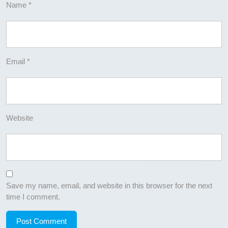
Name
*
Email
*
Website
Save my name, email, and website in this browser for the next
time I comment.