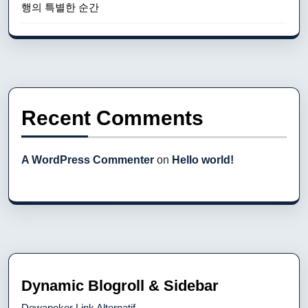
행의 특별한 순간
Recent Comments
A WordPress Commenter
on
Hello world!
Dynamic Blogroll & Sidebar
Dewapoker Link Alternatif