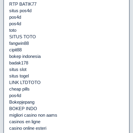
RTP BATIK77
situs pos4d
pos4d
pos4d
toto
SITUS TOTO
fangwin88
cipit88
bokep indonesia
badak178
situs slot
situs togel
LINK LTDTOTO
cheap pills
pos4d
Bokepjepang
BOKEP INDO
migliori casino non aams
casinos en ligne
casino online esteri