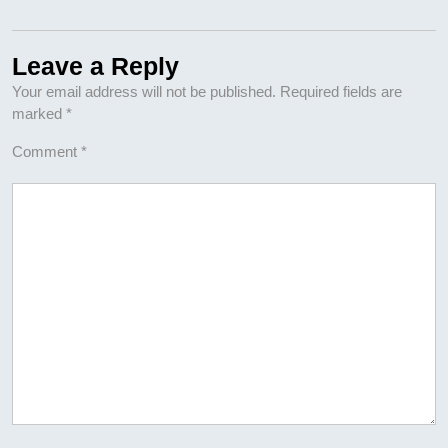
Leave a Reply
Your email address will not be published.
Required fields are
marked
*
Comment
*