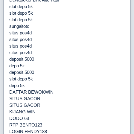
slot depo 5k
slot depo 5k
slot depo 5k
sungaitoto
situs pos4d
situs pos4d
situs pos4d
situs pos4d
deposit 5000
depo 5k
deposit 5000
slot depo 5k
depo 5k
DAFTAR BEWOKWIN
SITUS GACOR
SITUS GACOR
KIJANG WIN
DODO 69
RTP BENTO123
LOGIN FENDY188