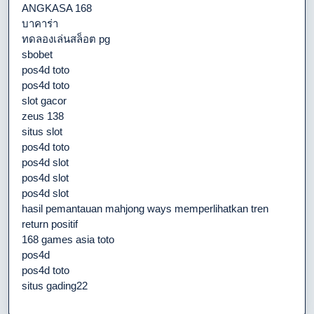
ANGKASA 168
บาคาร่า
ทดลองเล่นสล็อต pg
sbobet
pos4d toto
pos4d toto
slot gacor
zeus 138
situs slot
pos4d toto
pos4d slot
pos4d slot
pos4d slot
hasil pemantauan mahjong ways memperlihatkan tren
return positif
168 games asia toto
pos4d
pos4d toto
situs gading22