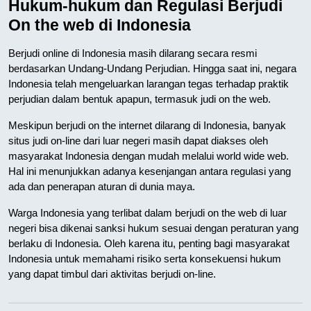
Hukum-hukum dan Regulasi Berjudi
On the web di Indonesia
Berjudi online di Indonesia masih dilarang secara resmi
berdasarkan Undang-Undang Perjudian. Hingga saat ini, negara
Indonesia telah mengeluarkan larangan tegas terhadap praktik
perjudian dalam bentuk apapun, termasuk judi on the web.
Meskipun berjudi on the internet dilarang di Indonesia, banyak
situs judi on-line dari luar negeri masih dapat diakses oleh
masyarakat Indonesia dengan mudah melalui world wide web.
Hal ini menunjukkan adanya kesenjangan antara regulasi yang
ada dan penerapan aturan di dunia maya.
Warga Indonesia yang terlibat dalam berjudi on the web di luar
negeri bisa dikenai sanksi hukum sesuai dengan peraturan yang
berlaku di Indonesia. Oleh karena itu, penting bagi masyarakat
Indonesia untuk memahami risiko serta konsekuensi hukum
yang dapat timbul dari aktivitas berjudi on-line.