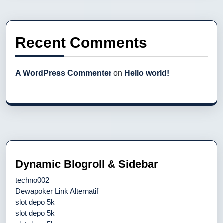
Recent Comments
A WordPress Commenter
on
Hello world!
Dynamic Blogroll & Sidebar
techno002
Dewapoker Link Alternatif
slot depo 5k
slot depo 5k