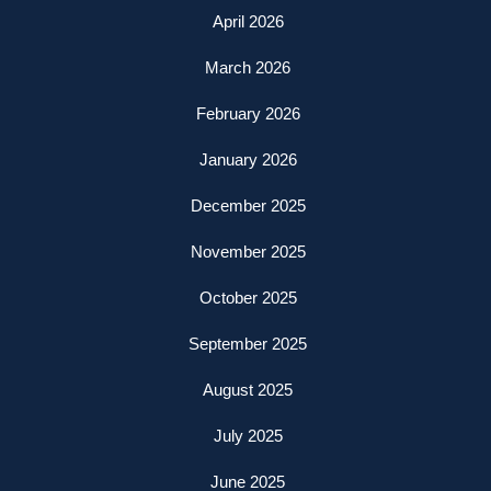
April 2026
March 2026
February 2026
January 2026
December 2025
November 2025
October 2025
September 2025
August 2025
July 2025
June 2025