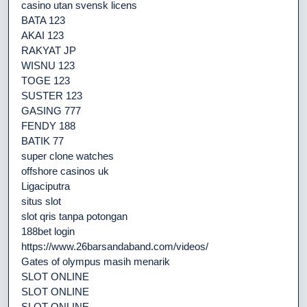
casino utan svensk licens
BATA 123
AKAI 123
RAKYAT JP
WISNU 123
TOGE 123
SUSTER 123
GASING 777
FENDY 188
BATIK 77
super clone watches
offshore casinos uk
Ligaciputra
situs slot
slot qris tanpa potongan
188bet login
https://www.26barsandaband.com/videos/
Gates of olympus masih menarik
SLOT ONLINE
SLOT ONLINE
SLOT ONLINE