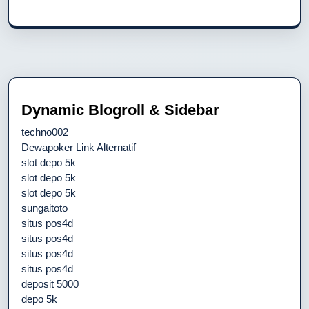
Dynamic Blogroll & Sidebar
techno002
Dewapoker Link Alternatif
slot depo 5k
slot depo 5k
slot depo 5k
sungaitoto
situs pos4d
situs pos4d
situs pos4d
situs pos4d
deposit 5000
depo 5k