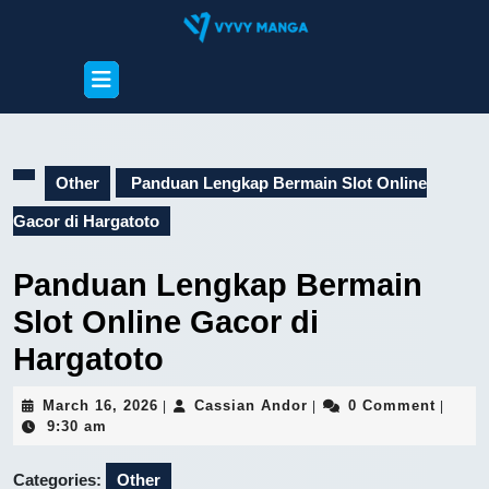
Skip
to
content
Open
Skip
Button
to
content
Other
Panduan Lengkap Bermain Slot Online
Gacor di Hargatoto
Panduan Lengkap Bermain
Slot Online Gacor di
Hargatoto
March
Cassian
March 16, 2026
Cassian Andor
0 Comment
|
|
|
16,
Andor
9:30 am
2026
Categories:
Other