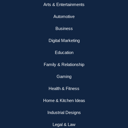
Arts & Entertainments
Automotive
Business
Digital Marketing
Education
Family & Relationship
Gaming
Health & Fitness
Home & Kitchen Ideas
Industrial Designs
Legal & Law