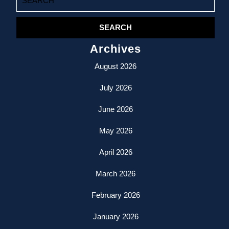
for:
Archives
August 2026
July 2026
June 2026
May 2026
April 2026
March 2026
February 2026
January 2026