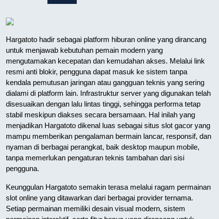
Hargatoto hadir sebagai platform hiburan online yang dirancang
untuk menjawab kebutuhan pemain modern yang
mengutamakan kecepatan dan kemudahan akses. Melalui link
resmi anti blokir, pengguna dapat masuk ke sistem tanpa
kendala pemutusan jaringan atau gangguan teknis yang sering
dialami di platform lain. Infrastruktur server yang digunakan telah
disesuaikan dengan lalu lintas tinggi, sehingga performa tetap
stabil meskipun diakses secara bersamaan. Hal inilah yang
menjadikan Hargatoto dikenal luas sebagai situs slot gacor yang
mampu memberikan pengalaman bermain lancar, responsif, dan
nyaman di berbagai perangkat, baik desktop maupun mobile,
tanpa memerlukan pengaturan teknis tambahan dari sisi
pengguna.
Keunggulan Hargatoto semakin terasa melalui ragam permainan
slot online yang ditawarkan dari berbagai provider ternama.
Setiap permainan memiliki desain visual modern, sistem