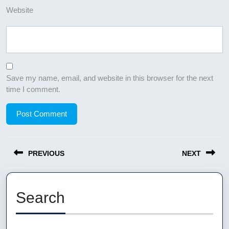
Website
Save my name, email, and website in this browser for the next
time I comment.
Post
PREVIOUS
NEXT
navigation
Previous
Next
post:
post:
Search