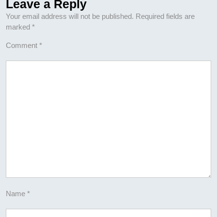
Leave a Reply
Your email address will not be published.
Required fields are
marked
*
Comment
*
Name
*