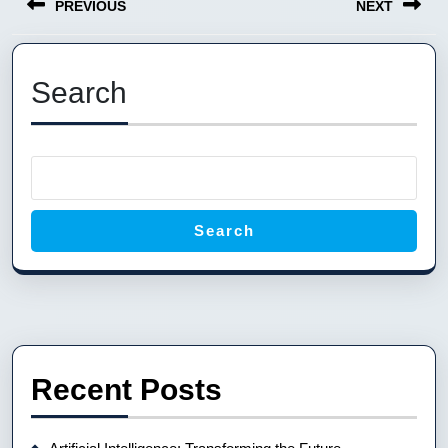
PREVIOUS
NEXT
navigation
Previous
Next
post:
post:
Search
Search
Recent Posts