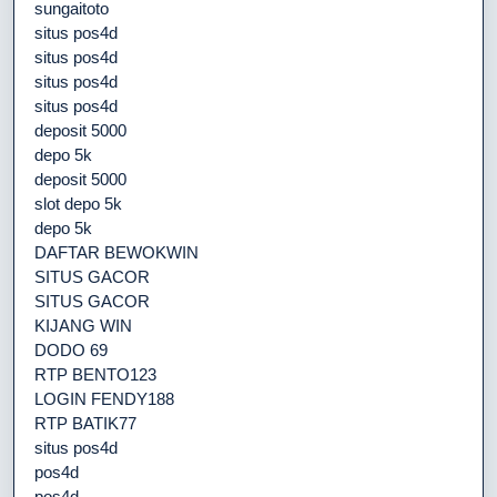
sungaitoto
situs pos4d
situs pos4d
situs pos4d
situs pos4d
deposit 5000
depo 5k
deposit 5000
slot depo 5k
depo 5k
DAFTAR BEWOKWIN
SITUS GACOR
SITUS GACOR
KIJANG WIN
DODO 69
RTP BENTO123
LOGIN FENDY188
RTP BATIK77
situs pos4d
pos4d
pos4d