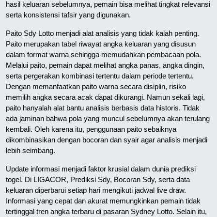
hasil keluaran sebelumnya, pemain bisa melihat tingkat relevansi
serta konsistensi tafsir yang digunakan.
Paito Sdy Lotto menjadi alat analisis yang tidak kalah penting.
Paito merupakan tabel riwayat angka keluaran yang disusun
dalam format warna sehingga memudahkan pembacaan pola.
Melalui paito, pemain dapat melihat angka panas, angka dingin,
serta pergerakan kombinasi tertentu dalam periode tertentu.
Dengan memanfaatkan paito warna secara disiplin, risiko
memilih angka secara acak dapat dikurangi. Namun sekali lagi,
paito hanyalah alat bantu analisis berbasis data historis. Tidak
ada jaminan bahwa pola yang muncul sebelumnya akan terulang
kembali. Oleh karena itu, penggunaan paito sebaiknya
dikombinasikan dengan bocoran dan syair agar analisis menjadi
lebih seimbang.
Update informasi menjadi faktor krusial dalam dunia prediksi
togel. Di LIGACOR, Prediksi Sdy, Bocoran Sdy, serta data
keluaran diperbarui setiap hari mengikuti jadwal live draw.
Informasi yang cepat dan akurat memungkinkan pemain tidak
tertinggal tren angka terbaru di pasaran Sydney Lotto. Selain itu,