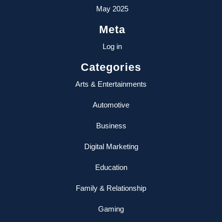
May 2025
Meta
Log in
Categories
Arts & Entertainments
Automotive
Business
Digital Marketing
Education
Family & Relationship
Gaming