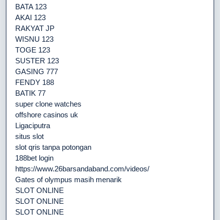
BATA 123
AKAI 123
RAKYAT JP
WISNU 123
TOGE 123
SUSTER 123
GASING 777
FENDY 188
BATIK 77
super clone watches
offshore casinos uk
Ligaciputra
situs slot
slot qris tanpa potongan
188bet login
https://www.26barsandaband.com/videos/
Gates of olympus masih menarik
SLOT ONLINE
SLOT ONLINE
SLOT ONLINE