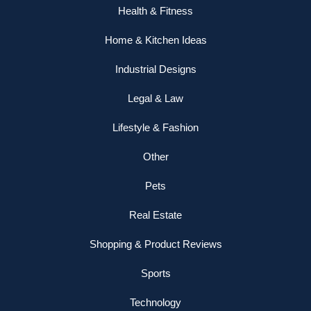
Health & Fitness
Home & Kitchen Ideas
Industrial Designs
Legal & Law
Lifestyle & Fashion
Other
Pets
Real Estate
Shopping & Product Reviews
Sports
Technology