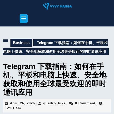
Skip
to
content
Open
Skip
Button
to
content
Business
Telegram 下载指南：如何在手机、平板和
电脑上快速、安全地获取和使用全球最受欢迎的即时通讯应用
Telegram 下载指南：如何在手
机、平板和电脑上快速、安全地
获取和使用全球最受欢迎的即时
通讯应用
April
quadro_bike
April 26, 2026
quadro_bike
0 Comment
|
|
|
26,
12:01 am
2026