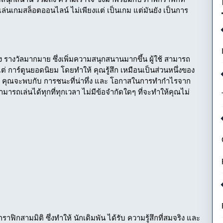
การเล่นเกมสล็อตออนไลน์ ไม่เพียงแต่ เป็นเกม แต่มันยัง เป็นการ
้ง รางวัลมากมาย ซึ่งเพิ่มความสนุกสนานมากขึ้น ผู้ใช้ สามารถ
แต่ การ์ตูนยอดนิยม โดยทำให้ คุณรู้สึก เหมือนเป็นส่วนหนึ่งของ
งล้อ คุณจะพบกับ การชนะที่น่าทึ่ง และ โอกาสในการทำกำไรจาก
มารถเล่นได้ทุกที่ทุกเวลา ไม่มีข้อจำกัดใดๆ ที่จะทำให้คุณไม่
าฟิกสามมิติ ซึ่งทำให้ นักเดิมพัน ได้รับ ความรู้สึกที่สมจริง และ