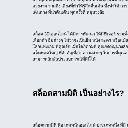
สวยงาม รวมถึง เสียงที่ทำให้รู้สึกตื่นเต้น ซึ่งทำให้ 
เดินทาง ที่น่าตื่นเต้น ทุกครั้งที่ หมุนวงล้อ
สล็อต 3D ออนไลน์ ได้มีการพัฒนา ให้มีฟีเจอร์ รวมทั
เลือกทำ ธีมต่างๆ ไม่ว่าจะเป็นธีม หนัง ละคร หรือแม้
โลกแห่งเกม ที่คุณรัก เมื่อใดก็ตามที่ คุณกดหมุนว
แจ็คพอตใหญ่ ที่สำคัญที่สุด ความง่ายๆ ในการที่คุณสา
สามารถสัมผัสประสบการณ์ที่ดีนี้ได้
สล็อตสามมิติ เป็นอย่างไร?
สล็อตสามมิติ คือ เกมพนันออนไลน์ ประเภทหนึ่ง ที่มี กร