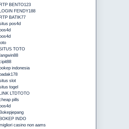
RTP BENTO123
LOGIN FENDY188
RTP BATIK77
situs pos4d
pos4d
pos4d
toto
SITUS TOTO
fangwin88
cipit88
bokep indonesia
badak178
situs slot
situs togel
LINK LTDTOTO
cheap pills
pos4d
Bokepjepang
BOKEP INDO
migliori casino non aams