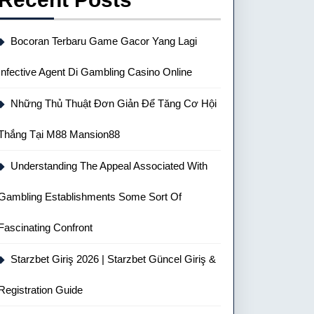
Bocoran Terbaru Game Gacor Yang Lagi
Infective Agent Di Gambling Casino Online
Những Thủ Thuật Đơn Giản Để Tăng Cơ Hội
Thắng Tại M88 Mansion88
Understanding The Appeal Associated With
Gambling Establishments Some Sort Of
Fascinating Confront
Starzbet Giriş 2026 | Starzbet Güncel Giriş &
Registration Guide