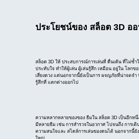
ประโยชน์ของ สล็อต 3D ออ
สล็อต 3D ให้ ประสบการณ์การเล่นที่ ตื่นเต้น ที่ไม่ซ้ำ
ประทับใจ ทำให้ผู้เล่น ผู้เล่นรู้สึก เหมือน อยู่ใน โ
เสี่ยงดวง แต่นอกจากนี้ยังเป็นการ ผจญภัยที่น่าจดจำ 
รู้สึกที่ แตกต่างออกไป
ความหลากหลายของของ ธีมใน สล็อต 3D เป็นอีกหนึ่งจุดเ
มีหลายธีม เช่น การสำรวจในอวกาศ ไปจนถึง การเดินทา
ความสนใจและ สไตล์การเล่นของตนได้ นอกจากนี้ยังมี ฟ
ใหญ่