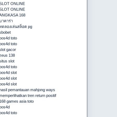
SLOT ONLINE
SLOT ONLINE
ANGKASA 168
บาคาร่า
ทดลองเล่นสล็อต pg
sbobet
pos4d toto
pos4d toto
slot gacor
zeus 138
situs slot
pos4d toto
pos4d slot
pos4d slot
pos4d slot
hasil pemantauan mahjong ways
memperlihatkan tren return positif
168 games asia toto
pos4d
pos4d toto