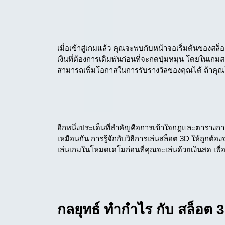
เมื่อเข้าสู่เกมแล้ว คุณจะพบกับหน้าจอเริ่มต้นของ
เงินที่ต้องการเดิมพันก่อนที่จะกดปุ่มหมุน โดยในเกมสล
สามารถเพิ่มโอกาสในการรับรางวัลของคุณได้ ถ้าคุ
อีกหนึ่งประเด็นที่สำคัญคือการเข้าใจกฎและตารางกา
เหมือนกัน การรู้จักกับวิธีการเล่นสล็อต 3D ให้ถูกต
เล่นเกมในโหมดเดโมก่อนที่คุณจะเล่นด้วยเงินสด เพื่
กลยุทธ์ ทำกำไร กับ สล็อต 