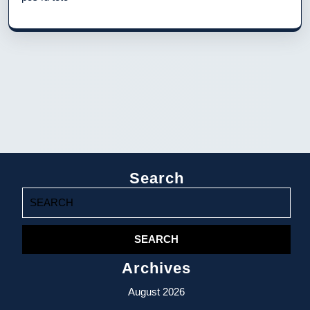
Search
Search
for:
Archives
August 2026