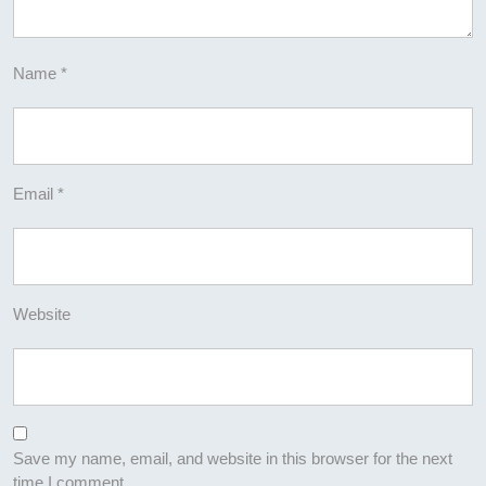
Name
*
Email
*
Website
Save my name, email, and website in this browser for the next
time I comment.