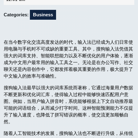
2026
Categories:
Business
在当今数字化交流高度发达的时代，输入法已经成为人们日常使
用电脑与手机时不可或缺的重要工具。其中，搜狗输入法凭借其
强大的词库支持、智能联想能力以及不断优化的用户体验，逐渐
成为中文用户最常用的输入工具之一。无论是在办公写作、社交
聊天还是内容创作中，它都发挥着极其重要的作用，极大提升了
中文输入的效率与准确性。
搜狗输入法最早以强大的词库系统而著称，它通过海量用户数据
不断更新和优化词汇库，使得输入过程中能够快速匹配用户意
图。例如，当用户输入拼音时，系统能够根据上下文自动推荐最
可能的词语组合，从而减少打字时间。这种智能预测能力不仅提
升了输入速度，也降低了拼写错误的概率，使交流更加顺畅自
然。
随着人工智能技术的发展，搜狗输入法也不断进行升级，从传统