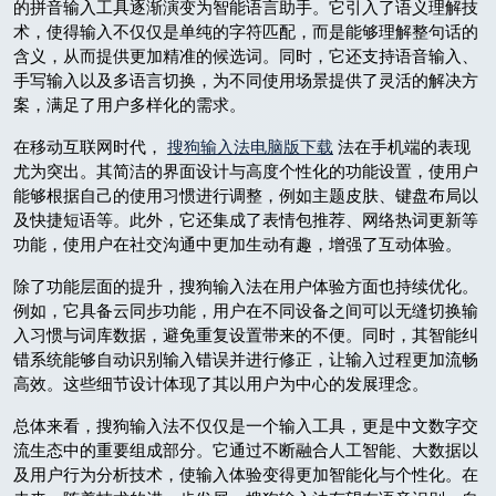
的拼音输入工具逐渐演变为智能语言助手。它引入了语义理解技
术，使得输入不仅仅是单纯的字符匹配，而是能够理解整句话的
含义，从而提供更加精准的候选词。同时，它还支持语音输入、
手写输入以及多语言切换，为不同使用场景提供了灵活的解决方
案，满足了用户多样化的需求。
在移动互联网时代，
搜狗输入法电脑版下载
法在手机端的表现
尤为突出。其简洁的界面设计与高度个性化的功能设置，使用户
能够根据自己的使用习惯进行调整，例如主题皮肤、键盘布局以
及快捷短语等。此外，它还集成了表情包推荐、网络热词更新等
功能，使用户在社交沟通中更加生动有趣，增强了互动体验。
除了功能层面的提升，搜狗输入法在用户体验方面也持续优化。
例如，它具备云同步功能，用户在不同设备之间可以无缝切换输
入习惯与词库数据，避免重复设置带来的不便。同时，其智能纠
错系统能够自动识别输入错误并进行修正，让输入过程更加流畅
高效。这些细节设计体现了其以用户为中心的发展理念。
总体来看，搜狗输入法不仅仅是一个输入工具，更是中文数字交
流生态中的重要组成部分。它通过不断融合人工智能、大数据以
及用户行为分析技术，使输入体验变得更加智能化与个性化。在