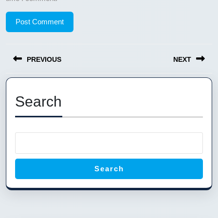
Post
PREVIOUS
NEXT
navigation
Previous
Next
post:
post:
Search
Search