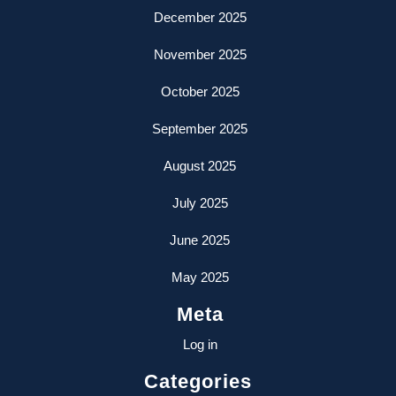
December 2025
November 2025
October 2025
September 2025
August 2025
July 2025
June 2025
May 2025
Meta
Log in
Categories