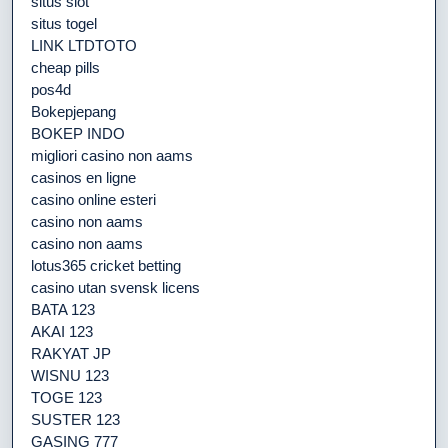
situs slot
situs togel
LINK LTDTOTO
cheap pills
pos4d
Bokepjepang
BOKEP INDO
migliori casino non aams
casinos en ligne
casino online esteri
casino non aams
casino non aams
lotus365 cricket betting
casino utan svensk licens
BATA 123
AKAI 123
RAKYAT JP
WISNU 123
TOGE 123
SUSTER 123
GASING 777