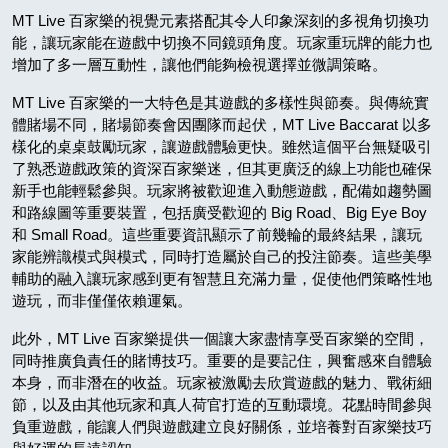
MT Live 百家樂的視覺元素搭配其令人印象深刻的多視角切換功
能，讓玩家能在遊戲中切換不同鏡頭角度。玩家重玩牌的能力也
增加了多一層互動性，讓他們能夠檢視選擇並微調策略。
MT Live 百家樂的一大特色是其遊戲的多樣性與節奏。與傳統實
體賭場不同，賭場節奏會因團隊而起伏，MT Live Baccarat 以多
樣化的桌桌鼓勵玩家，讓遊戲體驗更快。雖然這個平台無疑吸引
了熟悉遊戲政策的資深百家樂迷，但其更廣泛的線上功能也確保
新手也能輕鬆參與。玩家將被歡迎進入動態遊戲，配備如趨勢圖
和路線圖等重要裝置，包括廣受歡迎的 Big Road、Big Eye Boy
和 Small Road。這些重要資訊顯示了前幾輪的最終結果，讓玩
家能辨識模式與模式，同時打造屬於自己的投注節奏。這些美學
輔助的融入讓玩家感到更有智慧且充滿力量，促使他們策略性地
遊玩，而非僅僅依賴運氣。
此外，MT Live 百家樂提供一個讓大家盡情享受百家樂的空間，
同時推廣負責任的賭博技巧。重要的是要記住，興奮感來自體驗
本身，而非潛在的收益。玩家被激勵去欣賞遊戲的魅力、戰術細
節，以及由其他玩家和真人荷官打造的互動環境。花點時間參與
負重遊戲，能讓人們與遊戲建立良好關係，並培養對百家樂技巧