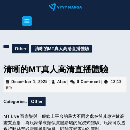
Skip
to
content
Open
Skip
Button
to
content
Other
清晰的MT真人高清直播體驗
清晰的MT真人高清直播體驗
December
Alex
December 1, 2025
Alex
0 Comment
12:13
|
|
|
1,
pm
2025
Categories:
Other
MT Live 百家樂與一般線上平台的最大不同之處在於其專注於高
畫質直播，為玩家帶來類似實體賭場的沉浸式體驗。玩家可以透
過行動裝置或電腦參與遊戲，同時享受家中的便利。