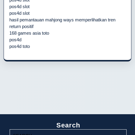
pos4d slot
pos4d slot
hasil pemantauan mahjong ways memperlihatkan tren
return positif
168 games asia toto
pos4d
pos4d toto
Search
Search