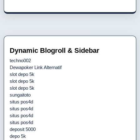
Dynamic Blogroll & Sidebar
techno002
Dewapoker Link Alternatif
slot depo 5k
slot depo 5k
slot depo 5k
sungaitoto
situs pos4d
situs pos4d
situs pos4d
situs pos4d
deposit 5000
depo 5k