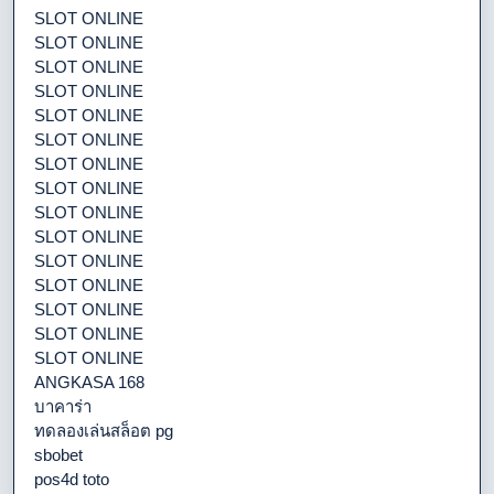
SLOT ONLINE
SLOT ONLINE
SLOT ONLINE
SLOT ONLINE
SLOT ONLINE
SLOT ONLINE
SLOT ONLINE
SLOT ONLINE
SLOT ONLINE
SLOT ONLINE
SLOT ONLINE
SLOT ONLINE
SLOT ONLINE
SLOT ONLINE
SLOT ONLINE
ANGKASA 168
บาคาร่า
ทดลองเล่นสล็อต pg
sbobet
pos4d toto