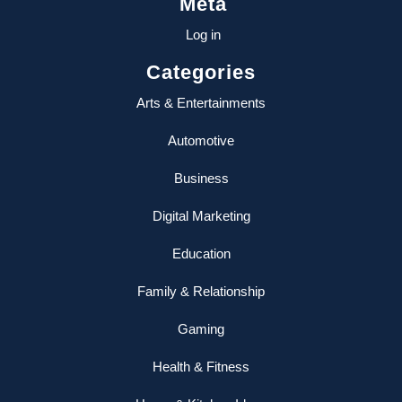
Meta
Log in
Categories
Arts & Entertainments
Automotive
Business
Digital Marketing
Education
Family & Relationship
Gaming
Health & Fitness