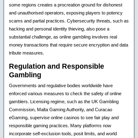
some regions creates a procreation ground for dishonest
and unauthorised operators, exposing players to potency
scams and partial practices. Cybersecurity threats, such as
hacking and personal identity thieving, also pose a
substantial challenge, as online gambling involves real
money transactions that require secure encryption and data
tribute measures.
Regulation and Responsible
Gambling
Governments and regulative bodies worldwide have
enforced various measures to check the safety of online
gamblers. Licensing regime, such as the UK Gambling
Commission, Malta Gaming Authority, and Curacao
eGaming, supervise online casinos to see fair play and
responsible gaming practices. Many platforms now
incorporate self-exclusion tools, posit limits, and world