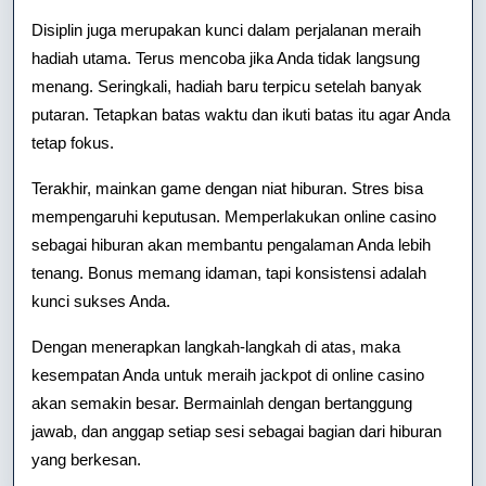
Disiplin juga merupakan kunci dalam perjalanan meraih
hadiah utama. Terus mencoba jika Anda tidak langsung
menang. Seringkali, hadiah baru terpicu setelah banyak
putaran. Tetapkan batas waktu dan ikuti batas itu agar Anda
tetap fokus.
Terakhir, mainkan game dengan niat hiburan. Stres bisa
mempengaruhi keputusan. Memperlakukan online casino
sebagai hiburan akan membantu pengalaman Anda lebih
tenang. Bonus memang idaman, tapi konsistensi adalah
kunci sukses Anda.
Dengan menerapkan langkah-langkah di atas, maka
kesempatan Anda untuk meraih jackpot di online casino
akan semakin besar. Bermainlah dengan bertanggung
jawab, dan anggap setiap sesi sebagai bagian dari hiburan
yang berkesan.