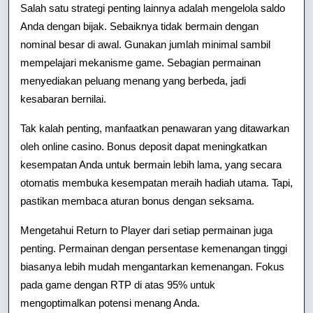
Salah satu strategi penting lainnya adalah mengelola saldo
Anda dengan bijak. Sebaiknya tidak bermain dengan
nominal besar di awal. Gunakan jumlah minimal sambil
mempelajari mekanisme game. Sebagian permainan
menyediakan peluang menang yang berbeda, jadi
kesabaran bernilai.
Tak kalah penting, manfaatkan penawaran yang ditawarkan
oleh online casino. Bonus deposit dapat meningkatkan
kesempatan Anda untuk bermain lebih lama, yang secara
otomatis membuka kesempatan meraih hadiah utama. Tapi,
pastikan membaca aturan bonus dengan seksama.
Mengetahui Return to Player dari setiap permainan juga
penting. Permainan dengan persentase kemenangan tinggi
biasanya lebih mudah mengantarkan kemenangan. Fokus
pada game dengan RTP di atas 95% untuk
mengoptimalkan potensi menang Anda.