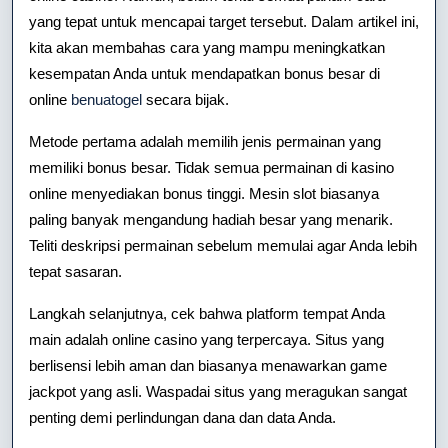
yang tepat untuk mencapai target tersebut. Dalam artikel ini,
Online
kita akan membahas cara yang mampu meningkatkan
Casino
kesempatan Anda untuk mendapatkan bonus besar di
online
benuatogel
secara bijak.
Metode pertama adalah memilih jenis permainan yang
memiliki bonus besar. Tidak semua permainan di kasino
online menyediakan bonus tinggi. Mesin slot biasanya
paling banyak mengandung hadiah besar yang menarik.
Teliti deskripsi permainan sebelum memulai agar Anda lebih
tepat sasaran.
Langkah selanjutnya, cek bahwa platform tempat Anda
main adalah online casino yang terpercaya. Situs yang
berlisensi lebih aman dan biasanya menawarkan game
jackpot yang asli. Waspadai situs yang meragukan sangat
penting demi perlindungan dana dan data Anda.