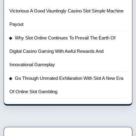
Victorious A Good Vauntingly Casino Slot Simple Machine
Payout
Why Slot Online Continues To Prevail The Earth Of
Digital Casino Gaming With Awful Rewards And
Innovational Gameplay
Go Through Unmated Exhilaration With Slot A New Era
Of Online Slot Gambling