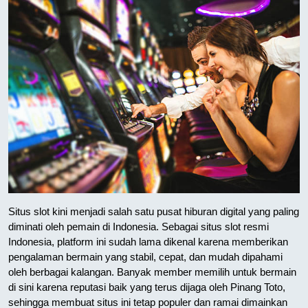
Situs slot kini menjadi salah satu pusat hiburan digital yang paling
diminati oleh pemain di Indonesia. Sebagai situs slot resmi
Indonesia, platform ini sudah lama dikenal karena memberikan
pengalaman bermain yang stabil, cepat, dan mudah dipahami
oleh berbagai kalangan. Banyak member memilih untuk bermain
di sini karena reputasi baik yang terus dijaga oleh Pinang Toto,
sehingga membuat situs ini tetap populer dan ramai dimainkan