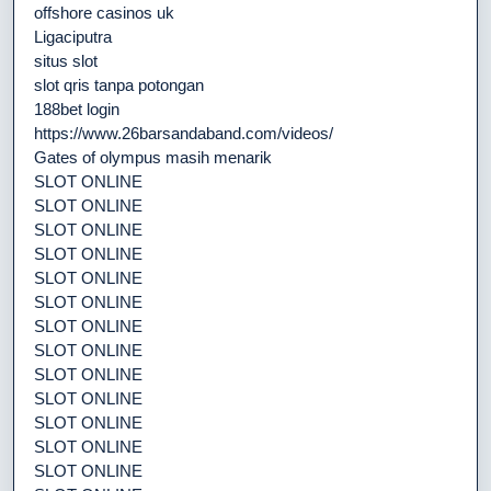
offshore casinos uk
Ligaciputra
situs slot
slot qris tanpa potongan
188bet login
https://www.26barsandaband.com/videos/
Gates of olympus masih menarik
SLOT ONLINE
SLOT ONLINE
SLOT ONLINE
SLOT ONLINE
SLOT ONLINE
SLOT ONLINE
SLOT ONLINE
SLOT ONLINE
SLOT ONLINE
SLOT ONLINE
SLOT ONLINE
SLOT ONLINE
SLOT ONLINE