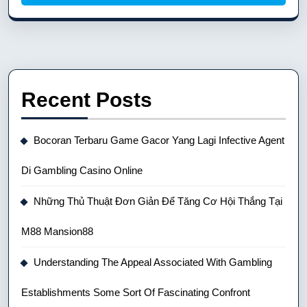
Recent Posts
Bocoran Terbaru Game Gacor Yang Lagi Infective Agent
Di Gambling Casino Online
Những Thủ Thuật Đơn Giản Để Tăng Cơ Hội Thắng Tại
M88 Mansion88
Understanding The Appeal Associated With Gambling
Establishments Some Sort Of Fascinating Confront