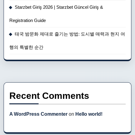
Starzbet Giriş 2026 | Starzbet Güncel Giriş &
Registration Guide
태국 밤문화 제대로 즐기는 방법: 도시별 매력과 현지 여
행의 특별한 순간
Recent Comments
A WordPress Commenter
on
Hello world!