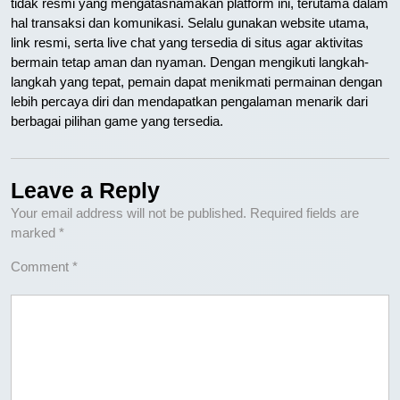
tidak resmi yang mengatasnamakan platform ini, terutama dalam
hal transaksi dan komunikasi. Selalu gunakan website utama,
link resmi, serta live chat yang tersedia di situs agar aktivitas
bermain tetap aman dan nyaman. Dengan mengikuti langkah-
langkah yang tepat, pemain dapat menikmati permainan dengan
lebih percaya diri dan mendapatkan pengalaman menarik dari
berbagai pilihan game yang tersedia.
Leave a Reply
Your email address will not be published.
Required fields are
marked
*
Comment
*