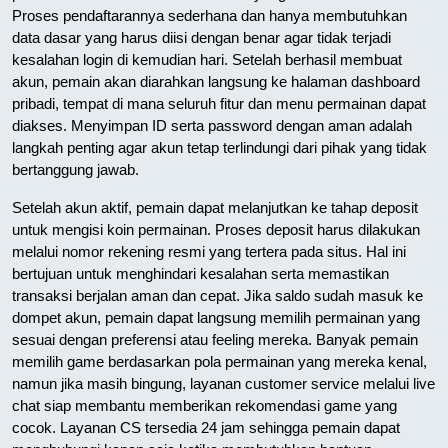
Proses pendaftarannya sederhana dan hanya membutuhkan
data dasar yang harus diisi dengan benar agar tidak terjadi
kesalahan login di kemudian hari. Setelah berhasil membuat
akun, pemain akan diarahkan langsung ke halaman dashboard
pribadi, tempat di mana seluruh fitur dan menu permainan dapat
diakses. Menyimpan ID serta password dengan aman adalah
langkah penting agar akun tetap terlindungi dari pihak yang tidak
bertanggung jawab.
Setelah akun aktif, pemain dapat melanjutkan ke tahap deposit
untuk mengisi koin permainan. Proses deposit harus dilakukan
melalui nomor rekening resmi yang tertera pada situs. Hal ini
bertujuan untuk menghindari kesalahan serta memastikan
transaksi berjalan aman dan cepat. Jika saldo sudah masuk ke
dompet akun, pemain dapat langsung memilih permainan yang
sesuai dengan preferensi atau feeling mereka. Banyak pemain
memilih game berdasarkan pola permainan yang mereka kenal,
namun jika masih bingung, layanan customer service melalui live
chat siap membantu memberikan rekomendasi game yang
cocok. Layanan CS tersedia 24 jam sehingga pemain dapat