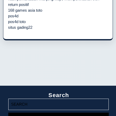
return positif
168 games asia toto
pos4d
pos4d toto
situs gading22
Search
Search
for: