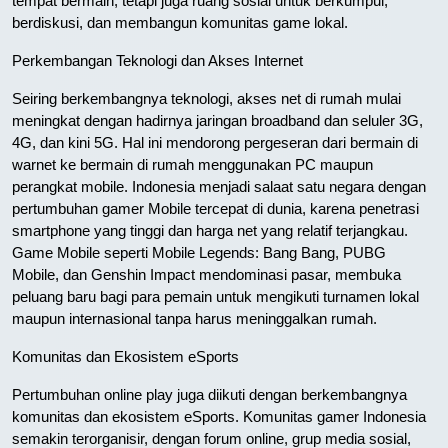
tempat bermain, tetapi juga ruang sosial untuk berkumpul,
berdiskusi, dan membangun komunitas game lokal.
Perkembangan Teknologi dan Akses Internet
Seiring berkembangnya teknologi, akses net di rumah mulai
meningkat dengan hadirnya jaringan broadband dan seluler 3G,
4G, dan kini 5G. Hal ini mendorong pergeseran dari bermain di
warnet ke bermain di rumah menggunakan PC maupun
perangkat mobile. Indonesia menjadi salaat satu negara dengan
pertumbuhan gamer Mobile tercepat di dunia, karena penetrasi
smartphone yang tinggi dan harga net yang relatif terjangkau.
Game Mobile seperti Mobile Legends: Bang Bang, PUBG
Mobile, dan Genshin Impact mendominasi pasar, membuka
peluang baru bagi para pemain untuk mengikuti turnamen lokal
maupun internasional tanpa harus meninggalkan rumah.
Komunitas dan Ekosistem eSports
Pertumbuhan online play juga diikuti dengan berkembangnya
komunitas dan ekosistem eSports. Komunitas gamer Indonesia
semakin terorganisir, dengan forum online, grup media sosial,