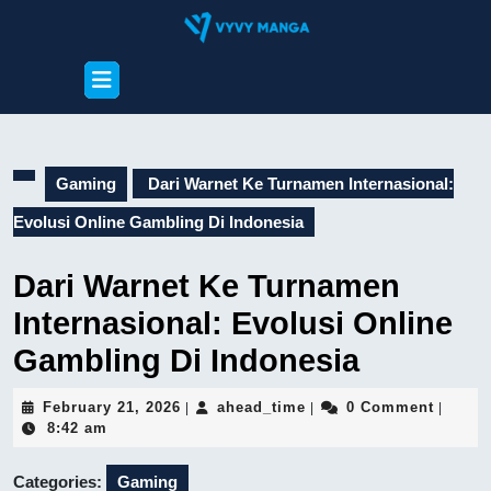
Skip
to
content
Open
Skip
Button
to
content
Gaming
Dari Warnet Ke Turnamen Internasional:
Evolusi Online Gambling Di Indonesia
Dari Warnet Ke Turnamen
Internasional: Evolusi Online
Gambling Di Indonesia
February
ahead_time
February 21, 2026
ahead_time
0 Comment
|
|
|
21,
8:42 am
2026
Categories:
Gaming