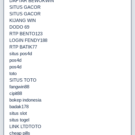
DAFTAR BEWOKWIN
SITUS GACOR
SITUS GACOR
KIJANG WIN
DODO 69
RTP BENTO123
LOGIN FENDY188
RTP BATIK77
situs pos4d
pos4d
pos4d
toto
SITUS TOTO
fangwin88
cipit88
bokep indonesia
badak178
situs slot
situs togel
LINK LTDTOTO
cheap pills