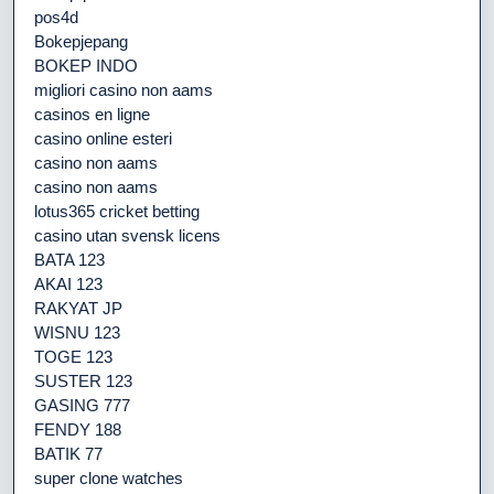
pos4d
Bokepjepang
BOKEP INDO
migliori casino non aams
casinos en ligne
casino online esteri
casino non aams
casino non aams
lotus365 cricket betting
casino utan svensk licens
BATA 123
AKAI 123
RAKYAT JP
WISNU 123
TOGE 123
SUSTER 123
GASING 777
FENDY 188
BATIK 77
super clone watches