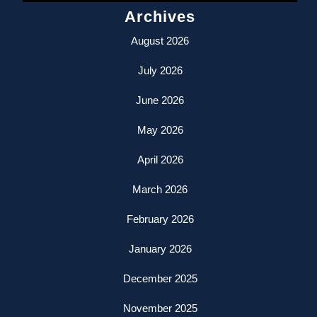
Archives
August 2026
July 2026
June 2026
May 2026
April 2026
March 2026
February 2026
January 2026
December 2025
November 2025