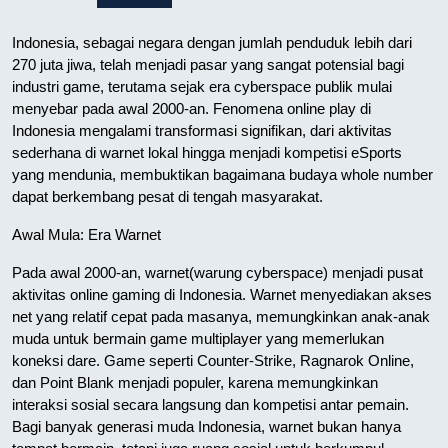
Indonesia, sebagai negara dengan jumlah penduduk lebih dari
270 juta jiwa, telah menjadi pasar yang sangat potensial bagi
industri game, terutama sejak era cyberspace publik mulai
menyebar pada awal 2000-an. Fenomena online play di
Indonesia mengalami transformasi signifikan, dari aktivitas
sederhana di warnet lokal hingga menjadi kompetisi eSports
yang mendunia, membuktikan bagaimana budaya whole number
dapat berkembang pesat di tengah masyarakat.
Awal Mula: Era Warnet
Pada awal 2000-an, warnet(warung cyberspace) menjadi pusat
aktivitas online gaming di Indonesia. Warnet menyediakan akses
net yang relatif cepat pada masanya, memungkinkan anak-anak
muda untuk bermain game multiplayer yang memerlukan
koneksi dare. Game seperti Counter-Strike, Ragnarok Online,
dan Point Blank menjadi populer, karena memungkinkan
interaksi sosial secara langsung dan kompetisi antar pemain.
Bagi banyak generasi muda Indonesia, warnet bukan hanya