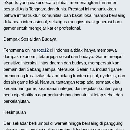
eSports yang diakui secara global, memenangkan turnamen
besar di Asia Tenggara dan dunia. Prestasi ini menunjukkan
bahwa infrastruktur, komunitas, dan bakat lokal mampu bersaing
di kancah internasional, sekaligus menginspirasi generasi baru
gamer untuk mengejar karier profesional.
Dampak Sosial dan Budaya
Fenomena online
toto12
di Indonesia tidak hanya membawa
dampak ekonomi, tetapi juga sosial dan budaya. Game menjadi
sensitive interaksi lintas daerah dan budaya, mempersatukan
pemain dari Sabang sampai Merauke. Selain itu, industri game
mendorong kreativitas dalam bidang konten digital, cyclosis, dan
desain game lokal. Namun, tantangan tetap ada, termasuk isu
kecanduan game, keamanan integer, dan regulasi konten yang
perlu diperhatikan agar pertumbuhan industri ini tetap sehat dan
berkelanjutan.
Kesimpulan
Dari sekadar berkumpul di warnet hingga bersaing di panggung
internasional, evolusi online gaming di Indonesia mencerminkan