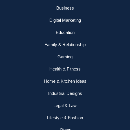
Business
Digital Marketing
Education
Family & Relationship
Gaming
Health & Fitness
Home & Kitchen Ideas
Industrial Designs
Legal & Law
Lifestyle & Fashion
Other