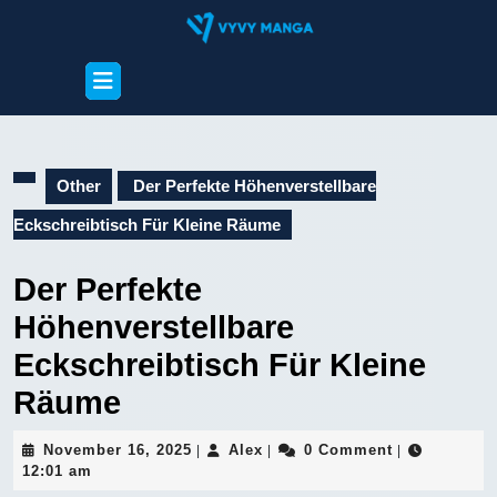
Skip
to
content
Open
Skip
Button
to
content
Other
Der Perfekte Höhenverstellbare
Eckschreibtisch Für Kleine Räume
Der Perfekte
Höhenverstellbare
Eckschreibtisch Für Kleine
Räume
November
Alex
November 16, 2025
Alex
0 Comment
|
|
|
16,
12:01 am
2025