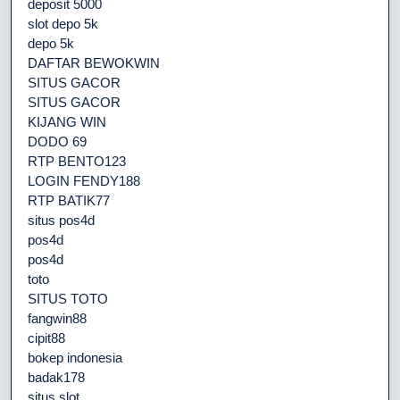
deposit 5000
slot depo 5k
depo 5k
DAFTAR BEWOKWIN
SITUS GACOR
SITUS GACOR
KIJANG WIN
DODO 69
RTP BENTO123
LOGIN FENDY188
RTP BATIK77
situs pos4d
pos4d
pos4d
toto
SITUS TOTO
fangwin88
cipit88
bokep indonesia
badak178
situs slot