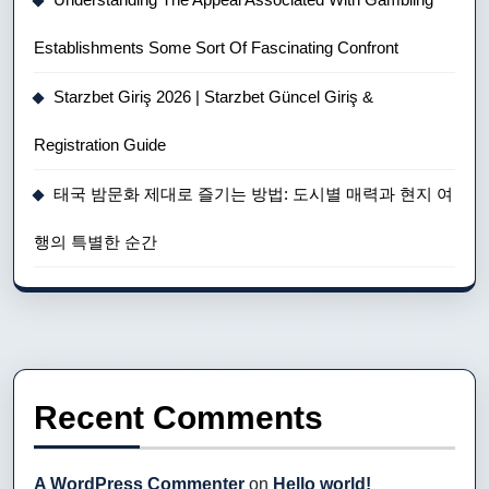
Establishments Some Sort Of Fascinating Confront
Starzbet Giriş 2026 | Starzbet Güncel Giriş &
Registration Guide
태국 밤문화 제대로 즐기는 방법: 도시별 매력과 현지 여
행의 특별한 순간
Recent Comments
A WordPress Commenter
on
Hello world!