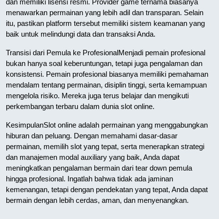
dan memiliki lisensi resmi. Provider game ternama biasanya
menawarkan permainan yang lebih adil dan transparan. Selain
itu, pastikan platform tersebut memiliki sistem keamanan yang
baik untuk melindungi data dan transaksi Anda.
Transisi dari Pemula ke ProfesionalMenjadi pemain profesional
bukan hanya soal keberuntungan, tetapi juga pengalaman dan
konsistensi. Pemain profesional biasanya memiliki pemahaman
mendalam tentang permainan, disiplin tinggi, serta kemampuan
mengelola risiko. Mereka juga terus belajar dan mengikuti
perkembangan terbaru dalam dunia slot online.
KesimpulanSlot online adalah permainan yang menggabungkan
hiburan dan peluang. Dengan memahami dasar-dasar
permainan, memilih slot yang tepat, serta menerapkan strategi
dan manajemen modal auxiliary yang baik, Anda dapat
meningkatkan pengalaman bermain dari tear down pemula
hingga profesional. Ingatlah bahwa tidak ada jaminan
kemenangan, tetapi dengan pendekatan yang tepat, Anda dapat
bermain dengan lebih cerdas, aman, dan menyenangkan.