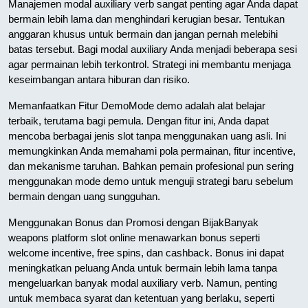
Manajemen modal auxiliary verb sangat penting agar Anda dapat
bermain lebih lama dan menghindari kerugian besar. Tentukan
anggaran khusus untuk bermain dan jangan pernah melebihi
batas tersebut. Bagi modal auxiliary Anda menjadi beberapa sesi
agar permainan lebih terkontrol. Strategi ini membantu menjaga
keseimbangan antara hiburan dan risiko.
Memanfaatkan Fitur DemoMode demo adalah alat belajar
terbaik, terutama bagi pemula. Dengan fitur ini, Anda dapat
mencoba berbagai jenis slot tanpa menggunakan uang asli. Ini
memungkinkan Anda memahami pola permainan, fitur incentive,
dan mekanisme taruhan. Bahkan pemain profesional pun sering
menggunakan mode demo untuk menguji strategi baru sebelum
bermain dengan uang sungguhan.
Menggunakan Bonus dan Promosi dengan BijakBanyak
weapons platform slot online menawarkan bonus seperti
welcome incentive, free spins, dan cashback. Bonus ini dapat
meningkatkan peluang Anda untuk bermain lebih lama tanpa
mengeluarkan banyak modal auxiliary verb. Namun, penting
untuk membaca syarat dan ketentuan yang berlaku, seperti