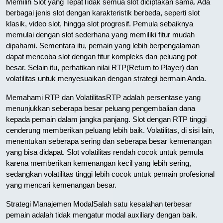
Memilih Slot yang TepatTidak semua slot diciptakan sama. Ada
berbagai jenis slot dengan karakteristik berbeda, seperti slot
klasik, video slot, hingga slot progresif. Pemula sebaiknya
memulai dengan slot sederhana yang memiliki fitur mudah
dipahami. Sementara itu, pemain yang lebih berpengalaman
dapat mencoba slot dengan fitur kompleks dan peluang pot
besar. Selain itu, perhatikan nilai RTP(Return to Player) dan
volatilitas untuk menyesuaikan dengan strategi bermain Anda.
Memahami RTP dan VolatilitasRTP adalah persentase yang
menunjukkan seberapa besar peluang pengembalian dana
kepada pemain dalam jangka panjang. Slot dengan RTP tinggi
cenderung memberikan peluang lebih baik. Volatilitas, di sisi lain,
menentukan seberapa sering dan seberapa besar kemenangan
yang bisa didapat. Slot volatilitas rendah cocok untuk pemula
karena memberikan kemenangan kecil yang lebih sering,
sedangkan volatilitas tinggi lebih cocok untuk pemain profesional
yang mencari kemenangan besar.
Strategi Manajemen ModalSalah satu kesalahan terbesar
pemain adalah tidak mengatur modal auxiliary dengan baik.