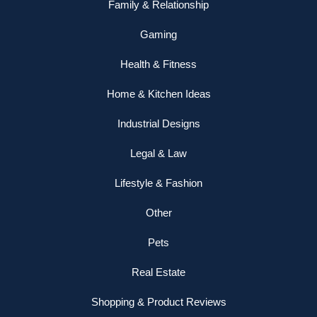
Family & Relationship
Gaming
Health & Fitness
Home & Kitchen Ideas
Industrial Designs
Legal & Law
Lifestyle & Fashion
Other
Pets
Real Estate
Shopping & Product Reviews