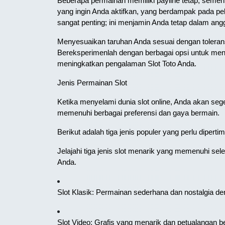
Beberapa permainan memiliki payline tetap, seme
yang ingin Anda aktifkan, yang berdampak pada pe
sangat penting; ini menjamin Anda tetap dalam a
Menyesuaikan taruhan Anda sesuai dengan toleran
Bereksperimenlah dengan berbagai opsi untuk m
meningkatkan pengalaman Slot Toto Anda.
Jenis Permainan Slot
Ketika menyelami dunia slot online, Anda akan s
memenuhi berbagai preferensi dan gaya bermain.
Berikut adalah tiga jenis populer yang perlu dipert
Jelajahi tiga jenis slot menarik yang memenuhi s
Anda.
Slot Klasik: Permainan sederhana dan nostalgia den
Slot Video: Grafis yang menarik dan petualangan be