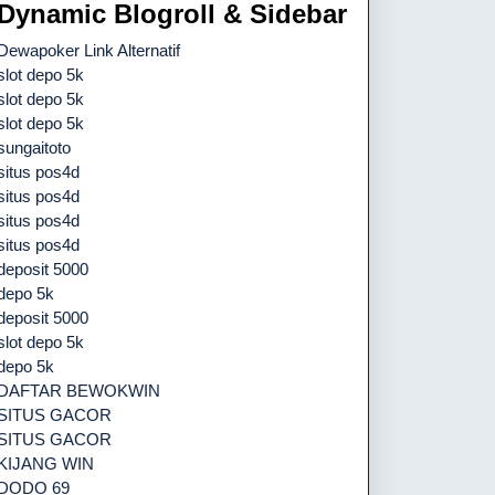
Dynamic Blogroll & Sidebar
Dewapoker Link Alternatif
slot depo 5k
slot depo 5k
slot depo 5k
sungaitoto
situs pos4d
situs pos4d
situs pos4d
situs pos4d
deposit 5000
depo 5k
deposit 5000
slot depo 5k
depo 5k
DAFTAR BEWOKWIN
SITUS GACOR
SITUS GACOR
KIJANG WIN
DODO 69