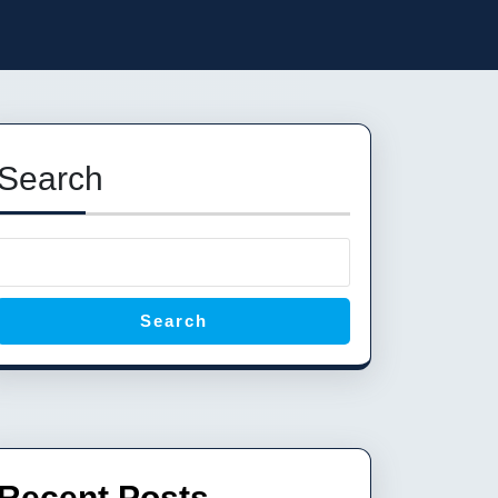
Search
Search
Recent Posts