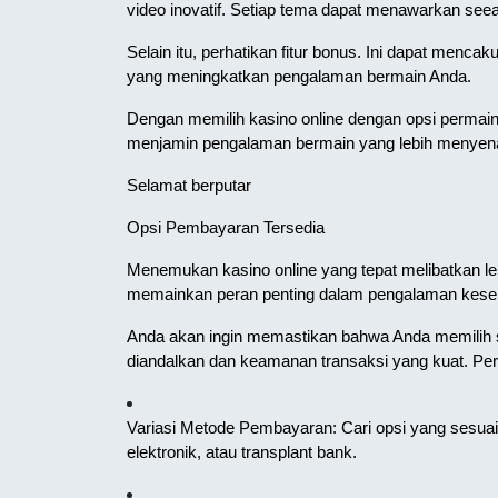
video inovatif. Setiap tema dapat menawarkan seeab
Selain itu, perhatikan fitur bonus. Ini dapat mencak
yang meningkatkan pengalaman bermain Anda.
Dengan memilih kasino online dengan opsi permai
menjamin pengalaman bermain yang lebih menye
Selamat berputar
Opsi Pembayaran Tersedia
Menemukan kasino online yang tepat melibatkan le
memainkan peran penting dalam pengalaman kese
Anda akan ingin memastikan bahwa Anda memilih
diandalkan dan keamanan transaksi yang kuat. Pert
Variasi Metode Pembayaran: Cari opsi yang sesuai 
elektronik, atau transplant bank.