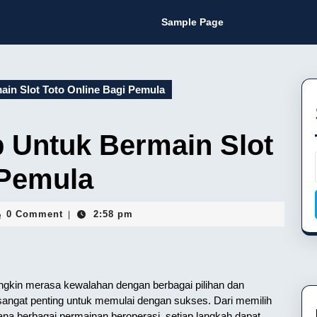
Sample Page
in Slot Toto Online Bagi Pemula
 Untuk Bermain Slot
 Pemula
in
0 Comment
2:58 pm
|
on
ungkin merasa kewalahan dengan berbagai pilihan dan
angat penting untuk memulai dengan sukses. Dari memilih
a berbagai permainan beroperasi, setiap langkah dapat