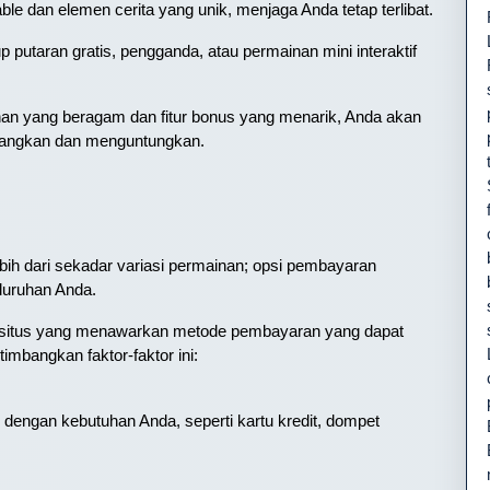
le dan elemen cerita yang unik, menjaga Anda tetap terlibat.
up putaran gratis, pengganda, atau permainan mini interaktif
nan yang beragam dan fitur bonus yang menarik, Anda akan
nangkan dan menguntungkan.
bih dari sekadar variasi permainan; opsi pembayaran
luruhan Anda.
 situs yang menawarkan metode pembayaran yang dapat
imbangkan faktor-faktor ini:
dengan kebutuhan Anda, seperti kartu kredit, dompet