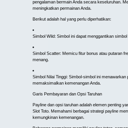
pengalaman bermain Anda secara keseluruhan. M
meningkatkan permainan Anda.
Berikut adalah hal yang perlu diperhatikan:
Simbol Wild: Simbol ini dapat menggantikan simbo
Simbol Scatter: Memicu fitur bonus atau putaran 
menang.
Simbol Nilai Tinggi: Simbol-simbol ini menawarkan 
memaksimalkan kemenangan Anda.
Garis Pembayaran dan Opsi Taruhan
Payline dan opsi taruhan adalah elemen penting 
Slot Toto. Memahami berbagai strategi payline m
kemungkinan kemenangan.