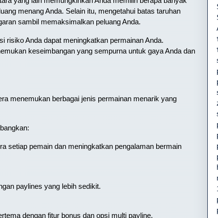
ntara yang lain memungkinkan Anda memilih berapa banyak
luang menang Anda. Selain itu, mengetahui batas taruhan
nggaran sambil memaksimalkan peluang Anda.
si risiko Anda dapat meningkatkan permainan Anda.
enemukan keseimbangan yang sempurna untuk gaya Anda dan
egera menemukan berbagai jenis permainan menarik yang
imbangkan:
elera setiap pemain dan meningkatkan pengalaman bermain
gan paylines yang lebih sedikit.
rtema dengan fitur bonus dan opsi multi payline.