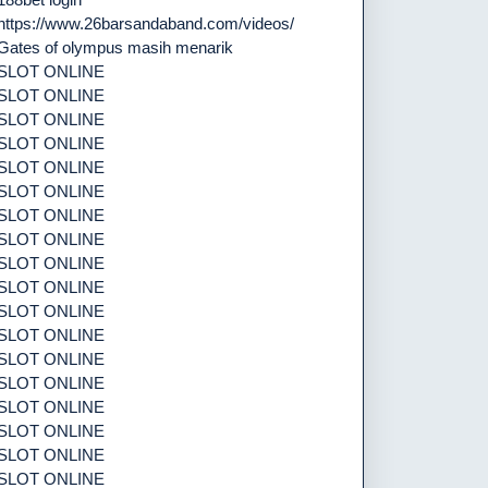
https://www.26barsandaband.com/videos/
Gates of olympus masih menarik
SLOT ONLINE
SLOT ONLINE
SLOT ONLINE
SLOT ONLINE
SLOT ONLINE
SLOT ONLINE
SLOT ONLINE
SLOT ONLINE
SLOT ONLINE
SLOT ONLINE
SLOT ONLINE
SLOT ONLINE
SLOT ONLINE
SLOT ONLINE
SLOT ONLINE
SLOT ONLINE
SLOT ONLINE
SLOT ONLINE