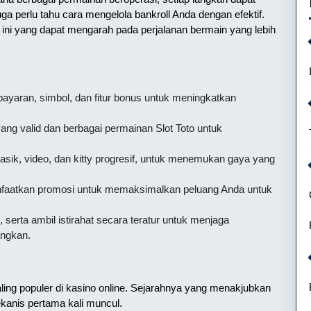
ga perlu tahu cara mengelola bankroll Anda dengan efektif.
ini yang dapat mengarah pada perjalanan bermain yang lebih
yaran, simbol, dan fitur bonus untuk meningkatkan
yang valid dan berbagai permainan Slot Toto untuk
klasik, video, dan kitty progresif, untuk menemukan gaya yang
anfaatkan promosi untuk memaksimalkan peluang Anda untuk
serta ambil istirahat secara teratur untuk menjaga
ngkan.
aling populer di kasino online. Sejarahnya yang menakjubkan
ekanis pertama kali muncul.