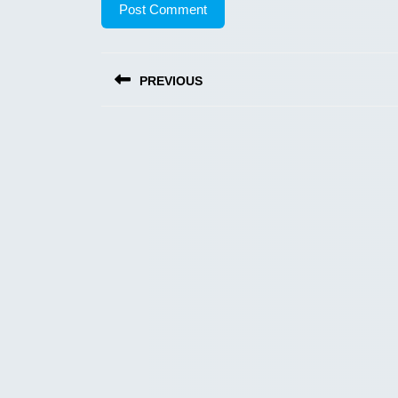
Post
PREVIOUS
navigation
Previous
post: