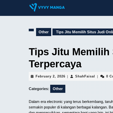
Skip
to
content
Skip
to
content
Other
Tips Jitu Memilih Situs Judi Onl
Tips Jitu Memilih
Terpercaya
February
ShahFaisa
February 2, 2026
ShahFaisal
0 C
|
|
2,
2026
Categories:
Other
Dalam era electronic yang terus berkembang, taruh
semakin populer di kalangan berbagai kalangan. Bag
dan mengasyikkan, sementara bagi yang lain, ini