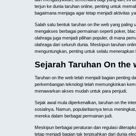
terjun ke dunia taruhan online, penting untuk mema
bagaimana menjaga agar tetap menjadi aktivitas
Salah satu bentuk taruhan on the web yang paling
mengakses berbagai permainan seperti poker, blackj
olahraga juga menjadi pilihan populer, di mana p
olahraga dari seluruh dunia. Meskipun taruhan on
menguntungkan, penting untuk selalu menerapkan k
Sejarah Taruhan On the
Taruhan on the web telah menjadi bagian penting dar
perkembangan teknologi telah memungkinkan kemun
menawarkan akses mudah untuk para penjudi.
Sejak awal mula diperkenalkan, taruhan on the int
sosialnya. Namun, popularitasnya terus meningka
mereka dalam berbagai permainan judi.
Meskipun berbagai peraturan dan regulasi diterapka
tetap menjadi bagian tak terpisahkan dari dunia ele