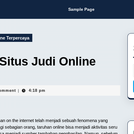
Sample Page
ine Terpercaya
 Situs Judi Online
l
omment
4:18 pm
|
an on the internet telah menjadi sebuah fenomena yang
i sebagian orang, taruhan online bisa menjadi aktivitas seru
 bisa menjadi sumber tambahan penghasilan. Namun, sebelum