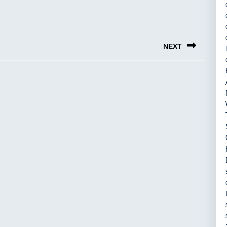
NEXT
Next
post: