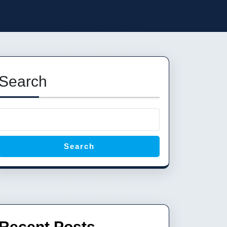
Search
Search
Recent Posts