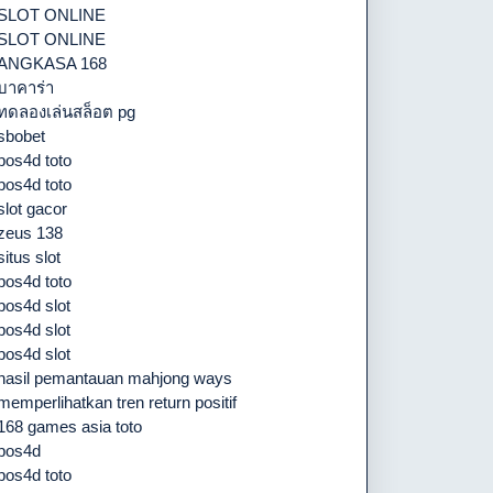
SLOT ONLINE
SLOT ONLINE
ANGKASA 168
บาคาร่า
ทดลองเล่นสล็อต pg
sbobet
pos4d toto
pos4d toto
slot gacor
zeus 138
situs slot
pos4d toto
pos4d slot
pos4d slot
pos4d slot
hasil pemantauan mahjong ways
memperlihatkan tren return positif
168 games asia toto
pos4d
pos4d toto