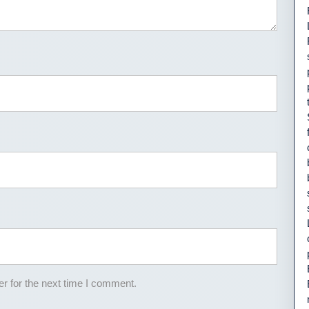
r for the next time I comment.