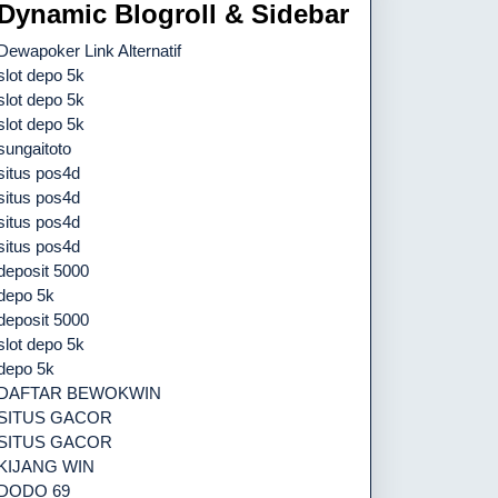
Dynamic Blogroll & Sidebar
Dewapoker Link Alternatif
slot depo 5k
slot depo 5k
slot depo 5k
sungaitoto
situs pos4d
situs pos4d
situs pos4d
situs pos4d
deposit 5000
depo 5k
deposit 5000
slot depo 5k
depo 5k
DAFTAR BEWOKWIN
SITUS GACOR
SITUS GACOR
KIJANG WIN
DODO 69