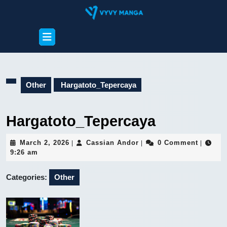
Skip
to
content
Open
Skip
Button
to
content
Other
Hargatoto_Tepercaya
Hargatoto_Tepercaya
March
Cassian
March 2, 2026
Cassian Andor
0 Comment
|
|
|
2,
Andor
9:26 am
2026
Categories:
Other