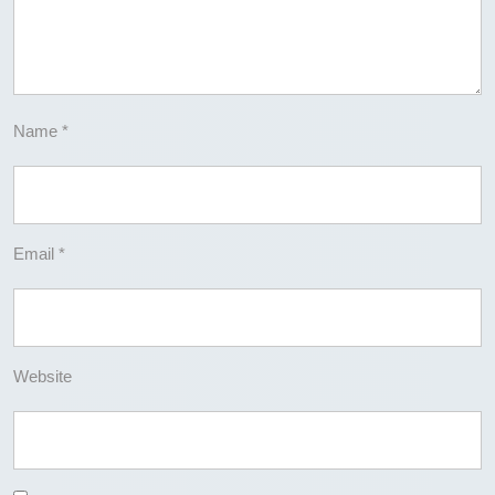
Name
*
Email
*
Website