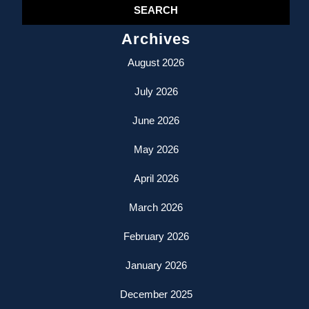
Archives
August 2026
July 2026
June 2026
May 2026
April 2026
March 2026
February 2026
January 2026
December 2025