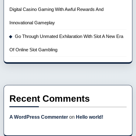
Digital Casino Gaming With Awful Rewards And
Innovational Gameplay
Go Through Unmated Exhilaration With Slot A New Era
Of Online Slot Gambling
Recent Comments
A WordPress Commenter
on
Hello world!