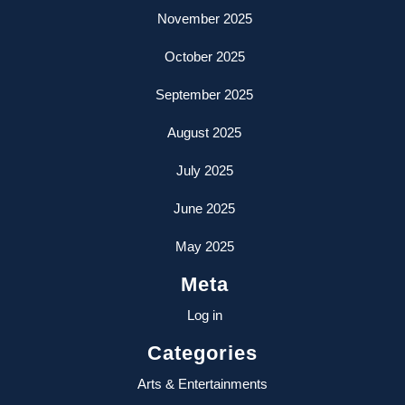
November 2025
October 2025
September 2025
August 2025
July 2025
June 2025
May 2025
Meta
Log in
Categories
Arts & Entertainments