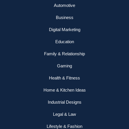
Automotive
Business
Digital Marketing
Education
Family & Relationship
Gaming
Health & Fitness
Home & Kitchen Ideas
Industrial Designs
Legal & Law
Lifestyle & Fashion