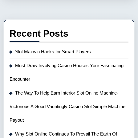
Recent Posts
Slot Maxwin Hacks for Smart Players
Must Draw Involving Casino Houses Your Fascinating
Encounter
The Way To Help Earn Interior Slot Online Machine-
Victorious A Good Vauntingly Casino Slot Simple Machine
Payout
Why Slot Online Continues To Prevail The Earth Of