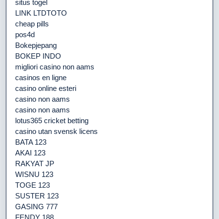
situs togel
LINK LTDTOTO
cheap pills
pos4d
Bokepjepang
BOKEP INDO
migliori casino non aams
casinos en ligne
casino online esteri
casino non aams
casino non aams
lotus365 cricket betting
casino utan svensk licens
BATA 123
AKAI 123
RAKYAT JP
WISNU 123
TOGE 123
SUSTER 123
GASING 777
FENDY 188