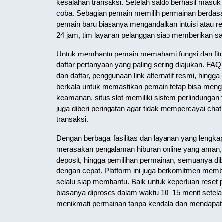
kesalahan transaksi. Setelah saldo berhasil masu
coba. Sebagian pemain memilih permainan berdas
pemain baru biasanya mengandalkan intuisi atau rek
24 jam, tim layanan pelanggan siap memberikan s
Untuk membantu pemain memahami fungsi dan fitur 
daftar pertanyaan yang paling sering diajukan. FAQ 
dan daftar, penggunaan link alternatif resmi, hingg
berkala untuk memastikan pemain tetap bisa mengak
keamanan, situs slot memiliki sistem perlindungan 
juga diberi peringatan agar tidak mempercayai chat 
transaksi.
Dengan berbagai fasilitas dan layanan yang lengkap,
merasakan pengalaman hiburan online yang aman, 
deposit, hingga pemilihan permainan, semuanya d
dengan cepat. Platform ini juga berkomitmen memb
selalu siap membantu. Baik untuk keperluan reset 
biasanya diproses dalam waktu 10–15 menit setela
menikmati permainan tanpa kendala dan mendapatk