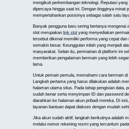
mengikuti perkembangan teknologi. Reputasi yang di
dipercaya hingga saat ini. Dengan tingginya minat p
mempertahankan posisinya sebagai salah satu laya
Banyak pengguna baru sering bertanya mengenai ap
slot merupakan
link slot
yang menyediakan permainan
tersebut dikenal memiliki performa yang cepat d
semakin besar. Keunggulan inilah yang menjadi al
masyarakat. Selain itu, permainan di platform ini sel
memberikan pengalaman bermain yang lebih sega
lama.
Untuk pemain pemula, memahami cara bermain di s
Langkah pertama yang harus dilakukan adalah mend
halaman utama situs. Pada tahap pengisian data, 
sudah benar serta menyimpan ID dan password den
diarahkan ke halaman akun pribadi mereka. Di sini,
layanan bantuan dapat diakses dengan mudah sehing
Jika akun sudah aktif, langkah berikutnya adalah m
melalui nomor rekening resmi yang tercantum pad