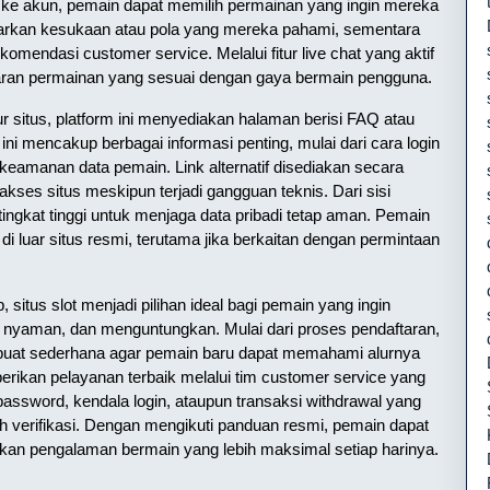
k ke akun, pemain dapat memilih permainan yang ingin mereka
arkan kesukaan atau pola yang mereka pahami, sementara
omendasi customer service. Melalui fitur live chat yang aktif
aran permainan yang sesuai dengan gaya bermain pengguna.
situs, platform ini menyediakan halaman berisi FAQ atau
ini mencakup berbagai informasi penting, mulai dari cara login
a keamanan data pemain. Link alternatif disediakan secara
ses situs meskipun terjadi gangguan teknis. Dari sisi
tingkat tinggi untuk menjaga data pribadi tetap aman. Pemain
di luar situs resmi, terutama jika berkaitan dengan permintaan
 situs slot menjadi pilihan ideal bagi pemain yang ingin
nyaman, dan menguntungkan. Mulai dari proses pendaftaran,
ibuat sederhana agar pemain baru dapat memahami alurnya
erikan pelayanan terbaik melalui tim customer service yang
password, kendala login, ataupun transaksi withdrawal yang
h verifikasi. Dengan mengikuti panduan resmi, pemain dapat
an pengalaman bermain yang lebih maksimal setiap harinya.