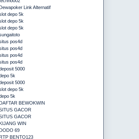
techno002
Dewapoker Link Alternatif
slot depo 5k
slot depo 5k
slot depo 5k
sungaitoto
situs pos4d
situs pos4d
situs pos4d
situs pos4d
deposit 5000
depo 5k
deposit 5000
slot depo 5k
depo 5k
DAFTAR BEWOKWIN
SITUS GACOR
SITUS GACOR
KIJANG WIN
DODO 69
RTP BENTO123