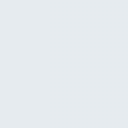
Previous
post: