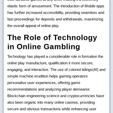
elastic form of amusement. The introduction of Mobile apps
has further increased accessibility, providing seamless and
fast proceedings for deposits and withdrawals, maximizing
the overall appeal of online play.
The Role of Technology
in Online Gambling
Technology has played a considerable role in formation the
online play manufacture, qualification it more secure,
engaging, and interactive. The use of colored tidings(AI) and
simple machine erudition helps gaming operators
personalise user experiences, offering game
recommendations and analyzing player demeanor.
Blockchain engineering science and cryptocurrencies have
also been organic into many online casinos, providing
secure and obvious transactions while enhancing user