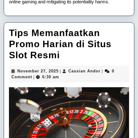
online gaming and mitigating its potentiality harms.
Tips Memanfaatkan
Promo Harian di Situs
Tips
Slot Resmi
Memanfaatkan
November
Cassian
November 27, 2025
Cassian Andor
0
|
|
Promo
27,
Andor
Comment
6:30 am
|
2025
Harian
di
Situs
Slot
Resmi