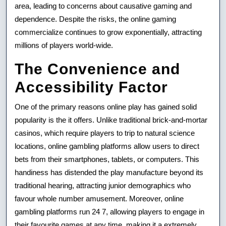
area, leading to concerns about causative gaming and
dependence. Despite the risks, the online gaming
commercialize continues to grow exponentially, attracting
millions of players world-wide.
The Convenience and
Accessibility Factor
One of the primary reasons online play has gained solid
popularity is the it offers. Unlike traditional brick-and-mortar
casinos, which require players to trip to natural science
locations, online gambling platforms allow users to direct
bets from their smartphones, tablets, or computers. This
handiness has distended the play manufacture beyond its
traditional hearing, attracting junior demographics who
favour whole number amusement. Moreover, online
gambling platforms run 24 7, allowing players to engage in
their favourite games at any time, making it a extremely