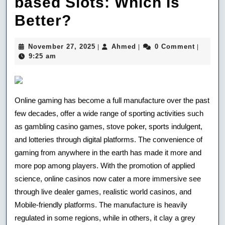
based Slots: Which Is
Online
Better?
Slots
November
Ahmed
November 27, 2025
Ahmed
0 Comment
|
|
|
Vs.
27,
9:25 am
2025
Land-
based
Online gaming has become a full manufacture over the past
Slots:
few decades, offer a wide range of sporting activities such
Which
as gambling casino games, stove poker, sports indulgent,
and lotteries through digital platforms. The convenience of
Is
gaming from anywhere in the earth has made it more and
Better?
more pop among players. With the promotion of applied
science, online casinos now cater a more immersive see
through live dealer games, realistic world casinos, and
Mobile-friendly platforms. The manufacture is heavily
regulated in some regions, while in others, it clay a grey