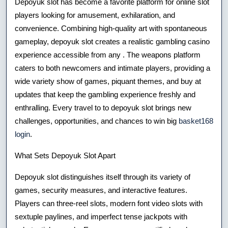
Depoyuk slot has become a favorite platform for online slot
Onlin
players looking for amusement, exhilaration, and
convenience. Combining high-quality art with spontaneous
Slot
gameplay, depoyuk slot creates a realistic gambling casino
Adve
experience accessible from any . The weapons platform
caters to both newcomers and intimate players, providing a
wide variety show of games, piquant themes, and buy at
updates that keep the gambling experience freshly and
enthralling. Every travel to to depoyuk slot brings new
challenges, opportunities, and chances to win big
basket168
login
.
What Sets Depoyuk Slot Apart
Depoyuk slot distinguishes itself through its variety of
games, security measures, and interactive features.
Players can three-reel slots, modern font video slots with
sextuple paylines, and imperfect tense jackpots with