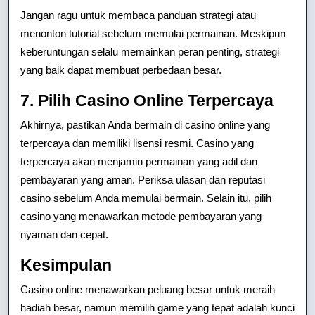
Jangan ragu untuk membaca panduan strategi atau
menonton tutorial sebelum memulai permainan. Meskipun
keberuntungan selalu memainkan peran penting, strategi
yang baik dapat membuat perbedaan besar.
7. Pilih Casino Online Terpercaya
Akhirnya, pastikan Anda bermain di casino online yang
terpercaya dan memiliki lisensi resmi. Casino yang
terpercaya akan menjamin permainan yang adil dan
pembayaran yang aman. Periksa ulasan dan reputasi
casino sebelum Anda memulai bermain. Selain itu, pilih
casino yang menawarkan metode pembayaran yang
nyaman dan cepat.
Kesimpulan
Casino online menawarkan peluang besar untuk meraih
hadiah besar, namun memilih game yang tepat adalah kunci