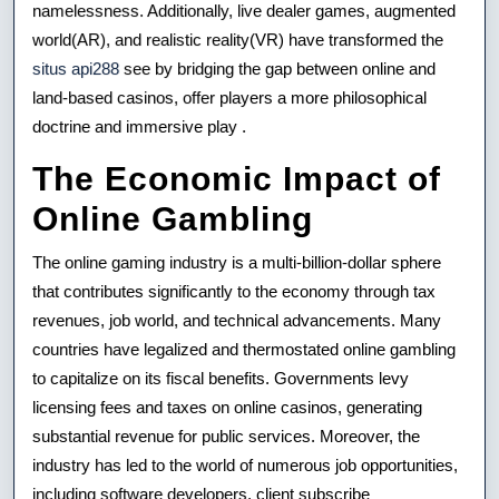
namelessness. Additionally, live dealer games, augmented
world(AR), and realistic reality(VR) have transformed the
situs api288
see by bridging the gap between online and
land-based casinos, offer players a more philosophical
doctrine and immersive play .
The Economic Impact of
Online Gambling
The online gaming industry is a multi-billion-dollar sphere
that contributes significantly to the economy through tax
revenues, job world, and technical advancements. Many
countries have legalized and thermostated online gambling
to capitalize on its fiscal benefits. Governments levy
licensing fees and taxes on online casinos, generating
substantial revenue for public services. Moreover, the
industry has led to the world of numerous job opportunities,
including software developers, client subscribe