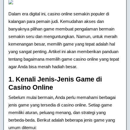
Game
Dalam era digital ini, casino online semakin populer di
yang
kalangan para pemain judi. Kemudahan akses dan
Tepat
banyaknya pilihan game membuat pengalaman bermain
semakin seru dan menguntungkan. Namun, untuk meraih
dan
kemenangan besar, memilih game yang tepat adalah hal
Menangkan
yang sangat penting. Artikel ini akan memberikan panduan
tentang bagaimana memilih game casino online yang tepat
Hadiah
agar Anda bisa meraih hadiah besar.
Besar
1. Kenali Jenis-Jenis Game di
Casino Online
Sebelum mulai bermain, Anda perlu memahami berbagai
jenis game yang tersedia di casino online. Setiap game
memiliki aturan, peluang menang, dan strategi yang
berbeda-beda. Berikut adalah beberapa jenis game yang
umum ditemui: