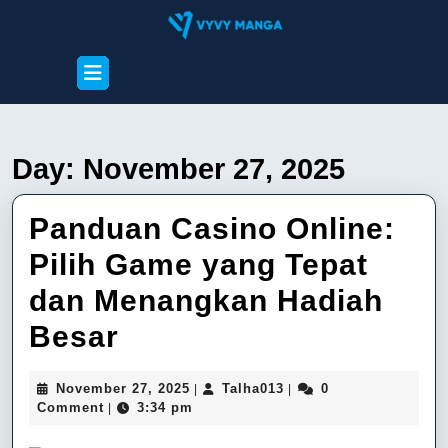
Skip
to
content
Open
Skip
Button
to
content
Day:
November 27, 2025
Panduan Casino Online:
Pilih Game yang Tepat
dan Menangkan Hadiah
Panduan
Besar
Casino
November
Talha013
November 27, 2025
Talha013
0
|
|
Online:
27,
Comment
3:34 pm
|
2025
Pilih