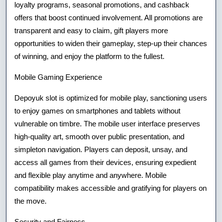
loyalty programs, seasonal promotions, and cashback
offers that boost continued involvement. All promotions are
transparent and easy to claim, gift players more
opportunities to widen their gameplay, step-up their chances
of winning, and enjoy the platform to the fullest.
Mobile Gaming Experience
Depoyuk slot is optimized for mobile play, sanctioning users
to enjoy games on smartphones and tablets without
vulnerable on timbre. The mobile user interface preserves
high-quality art, smooth over public presentation, and
simpleton navigation. Players can deposit, unsay, and
access all games from their devices, ensuring expedient
and flexible play anytime and anywhere. Mobile
compatibility makes accessible and gratifying for players on
the move.
Security and Fairness