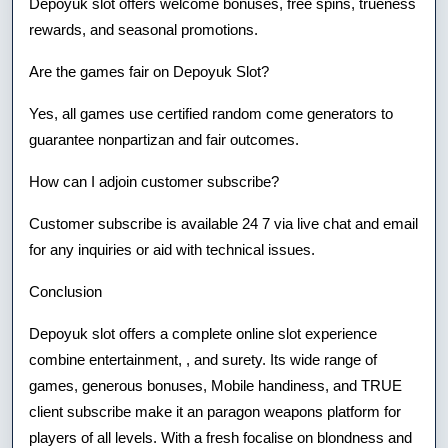
Depoyuk slot offers welcome bonuses, free spins, trueness
rewards, and seasonal promotions.
Are the games fair on Depoyuk Slot?
Yes, all games use certified random come generators to
guarantee nonpartizan and fair outcomes.
How can I adjoin customer subscribe?
Customer subscribe is available 24 7 via live chat and email
for any inquiries or aid with technical issues.
Conclusion
Depoyuk slot offers a complete online slot experience
combine entertainment, , and surety. Its wide range of
games, generous bonuses, Mobile handiness, and TRUE
client subscribe make it an paragon weapons platform for
players of all levels. With a fresh focalise on blondness and