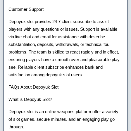
Customer Support
Depoyuk slot provides 24 7 client subscribe to assist
players with any questions or issues. Support is available
via live chat and email for assistance with describe
substantiation, deposits, withdrawals, or technical foul
problems. The team is skilled to react rapidly and in effect,
ensuring players have a smooth over and pleasurable play
see. Reliable client subscribe enhances bank and
satisfaction among depoyuk slot users.
FAQs About Depoyuk Slot
What is Depoyuk Slot?
Depoyuk slot is an online weapons platform offer a variety
of slot games, secure minutes, and an engaging play go
through.